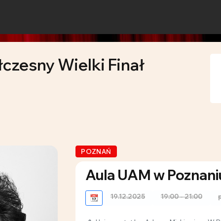
czesny Wielki Finał
POZNAŃ
Aula UAM w Poznani
19.12.2025
19:00 - 21:00
📆