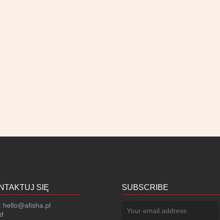
NTAKTUJ SIĘ
SUBSCRIBE
:
hello@afisha.pl
d