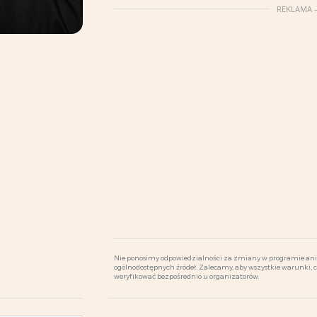
REKLAMA –
Nie ponosimy odpowiedzialności za zmiany w programie ani 
ogólnodostępnych źródeł. Zalecamy, aby wszystkie warunki, 
weryfikować bezpośrednio u organizatorów.