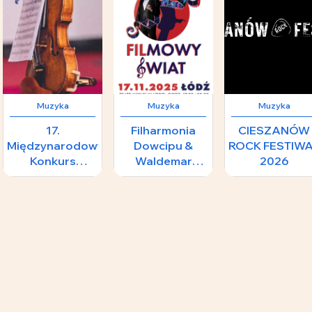
Muzyka
Muzyka
Muzyka
17.
Filharmonia
CIESZANÓW
Międzynarodowy
Dowcipu &
ROCK FESTIW
Konkurs
Waldemar
2026
Skrzypcowy im.
Malicki -
208 zł
240 zł
1
H.
FILMOWY
Wieniawskiego -
ŚWIAT
II Koncert
Laureatów