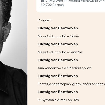
Uniwersytet Im. Adama Mickiewicza W P
60-702 Poznań
Program:
Ludwig van Beethoven
Msza C-dur op. 86 –
Gloria
Ludwig van Beethoven
Msza C-dur op. 86 –
Sanctus
Ludwig van Beethoven
Aria koncertowa
Ah! Perfido
op. 65
Ludwig van Beethoven
Fantazja na fortepian, głosy, chór i orkiestr
Ludwig van Beethoven
IX Symfonia d-moll op. 125