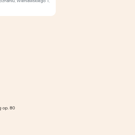
oznaniu, Wieniawskiego 1,
ę op. 80