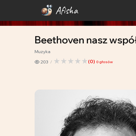
Afisha
Beethoven nasz współ
Muzyka
(
0
)
203
0
głosów