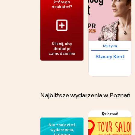
którego
szukałeś?
Kliknij, aby
Muzyka
dodać je
samodzielnie
Stacey Kent
Najbliższe wydarzenia
w Poznań
Poznań
Nie znalazłeś
wydarzenia,
którego