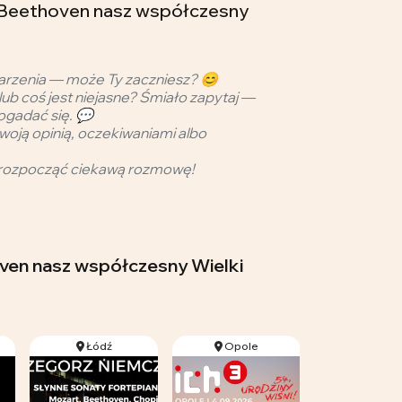
 Beethoven nasz współczesny
arzenia — może Ty zaczniesz? 😊
lub coś jest niejasne? Śmiało zapytaj —
ogadać się. 💬
woją opinią, oczekiwaniami albo
rozpocząć ciekawą rozmowę!
hoven nasz współczesny Wielki
Łódź
Opole
Katowi