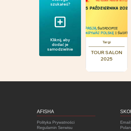
szukałeś?
Kliknij, aby
Targi
dodać je
samodzielnie
TOUR SALON
2025
AFISHA
SKO
Polityka Prywatności
Email
Regulamin Serwisu
Polan