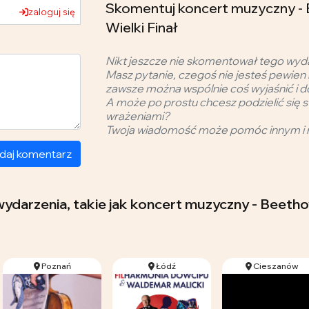
Skomentuj koncert muzyczny -
zaloguj się
Wielki Finał
Nikt jeszcze nie skomentował tego wyd
Masz pytanie, czegoś nie jesteś pewien 
zawsze można wspólnie coś wyjaśnić i d
A może po prostu chcesz podzielić się s
wrażeniami?
Twoja wiadomość może pomóc innym i 
daj komentarz
 wydarzenia, takie jak koncert muzyczny - Beet
Poznań
Łódź
Cieszanów