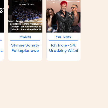
Muzyka
Pop - DIsco
Klasyka
Słynne Sonaty
Ich Troje - 54.
Wystawa -
AL
Fortepianowe
Urodziny Wiśni
kameraln
miejsc
numerowa
67 zł
108 zł
89.25 zł
nienumero