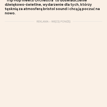
"Trip Hop meets Orchestra" to doświadczenie
dźwiękowo-świetlne, wydarzenie dla tych, którzy
tęsknią za atmosferą bristol sound i chcą ją poczuć na
nowo.
REKLAMA – WIĘCEJ PONIŻEJ