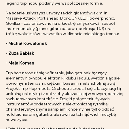
legend trip hopu, podany we współczesnej formie.
Na scenie usłyszysz utwory takich gigantów jak m. in.
Massive Attack, Portishead, Björk, UNKLE, Hooverphonic,
Gorillaz - zaaranżowane na orkiestrę smyczkową, zespół
instrumentalny (piano, gitara basowa, perkusja, DJ) oraz
trójkę wokalistów - wszystko w klimacie miejskiego transu:
- Michał Kowalonek
- Zuza Babiak
- Maja Koman
Trip hop narodził się w Bristolu, jako gatunek łączący
elementy hip-hopu, elektroniki, dubu i soulu, wyróżniając się
powolnymi tempami, ciężkimi basami i melancholijną aurą.
Projekt Trip Hop meets Orchestra zrodził się z fascynacji tą
unikalną estetyką i z potrzeby ukazania jej w nowym, bardziej
rozbudowanym kontekście. Dzięki połączeniu żywych
instrumentów orkiestrowych z elektroniczną rytmiką i
charakterystycznymi samplami, chcemy nie tylko oddać
hołd pionierom gatunku, ale również tchnąć w ich muzykę
nowe życie.