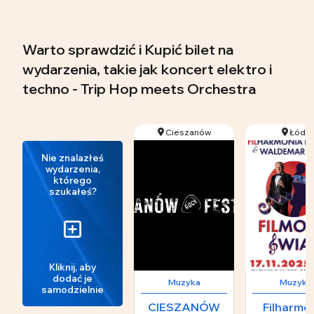
Warto sprawdzić i Kupić bilet na
wydarzenia, takie jak koncert elektro i
techno - Trip Hop meets Orchestra
Cieszanów
Łódź
Nie znalazłeś
wydarzenia,
którego
szukałeś?
Kliknij, aby
dodać je
Muzyka
Muzyka
samodzielnie
CIESZANÓW
Filharmo