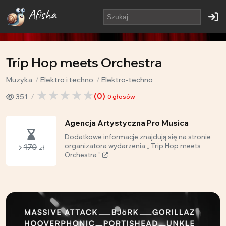
Afisha
Trip Hop meets Orchestra
Muzyka
Elektro i techno
Elektro-techno
(
0
)
351
0
głosów
Agencja Artystyczna Pro Musica
Dodatkowe informacje znajdują się na stronie
170
organizatora wydarzenia „ Trip Hop meets
zł
Orchestra ”