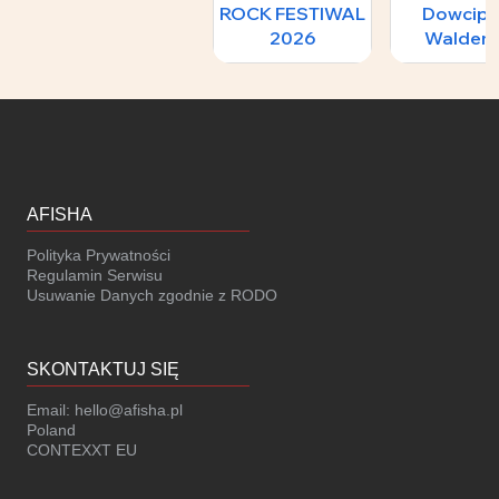
ROCK FESTIWAL
Dowcipu
2026
Waldem
Malicki 
FILMO
ŚWIAT
AFISHA
Polityka Prywatności
Regulamin Serwisu
Usuwanie Danych zgodnie z RODO
SKONTAKTUJ SIĘ
Email:
hello@afisha.pl
Poland
CONTEXXT EU