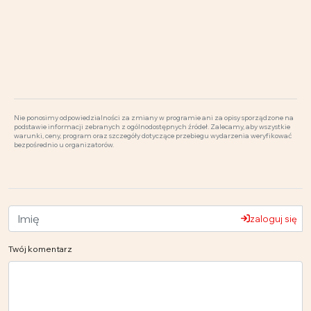
Nie ponosimy odpowiedzialności za zmiany w programie ani za opisy sporządzone na
podstawie informacji zebranych z ogólnodostępnych źródeł. Zalecamy, aby wszystkie
warunki, ceny, program oraz szczegóły dotyczące przebiegu wydarzenia weryfikować
bezpośrednio u organizatorów.
zaloguj się
Twój komentarz