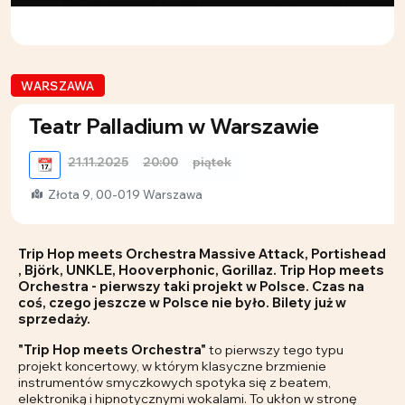
WARSZAWA
Teatr Palladium w Warszawie
21.11.2025
20:00
piątek
📆
Złota 9, 00-019 Warszawa
Trip Hop meets Orchestra Massive Attack, Portishead
, Björk, UNKLE, Hooverphonic, Gorillaz. Trip Hop meets
Orchestra - pierwszy taki projekt w Polsce. Czas na
coś, czego jeszcze w Polsce nie było. Bilety już w
sprzedaży.
"Trip Hop meets Orchestra"
to pierwszy tego typu
projekt koncertowy, w którym klasyczne brzmienie
instrumentów smyczkowych spotyka się z beatem,
elektroniką i hipnotycznymi wokalami. To ukłon w stronę