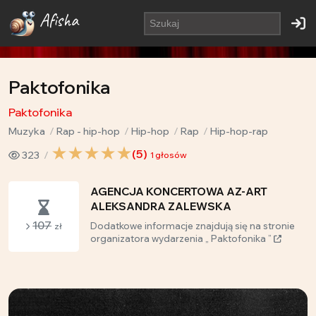
Afisha
Paktofonika
Paktofonika
Muzyka
Rap - hip-hop
Hip-hop
Rap
Hip-hop-rap
(
5
)
323
1
głosów
AGENCJA KONCERTOWA AZ-ART
ALEKSANDRA ZALEWSKA
107
Dodatkowe informacje znajdują się na stronie
zł
organizatora wydarzenia „ Paktofonika ”