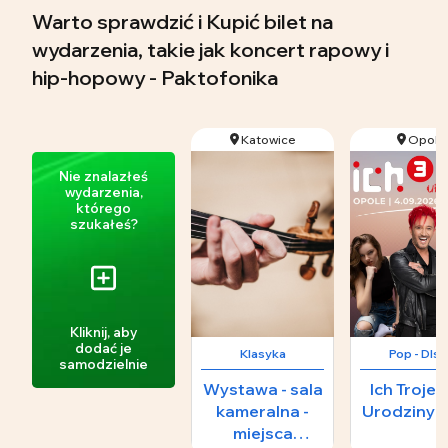
Warto sprawdzić i Kupić bilet na
wydarzenia, takie jak koncert rapowy i
hip-hopowy - Paktofonika
Katowice
Opole
Nie znalazłeś
wydarzenia,
którego
szukałeś?
Kliknij, aby
dodać je
Klasyka
Pop - DIs
samodzielnie
Wystawa - sala
Ich Troje -
kameralna -
Urodziny W
miejsca