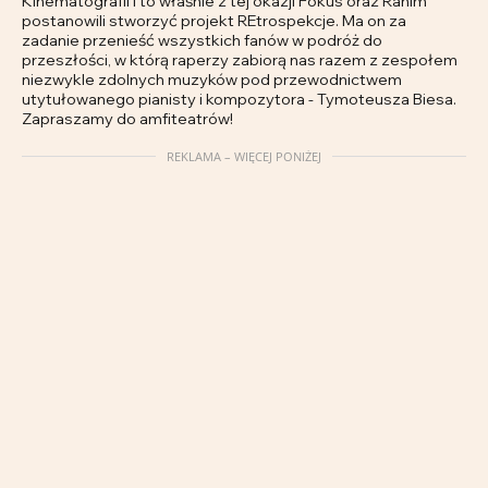
Kinematografii i to właśnie z tej okazji Fokus oraz Rahim
postanowili stworzyć projekt REtrospekcje. Ma on za
zadanie przenieść wszystkich fanów w podróż do
przeszłości, w którą raperzy zabiorą nas razem z zespołem
niezwykle zdolnych muzyków pod przewodnictwem
utytułowanego pianisty i kompozytora - Tymoteusza Biesa.
Zapraszamy do amfiteatrów!
REKLAMA – WIĘCEJ PONIŻEJ