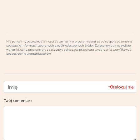
Nie ponosimy odpowiedzialności za zmiany w programie ani za opisy sporządzone na
podstawie informacji zebranych z ogólnodostępnych źródeł. Zalecamy, aby wszystkie
warunki, ceny, program oraz szczegóły dotyczące przebiegu wydarzenia weryfikować
bezpośrednio u organizatorów.
zaloguj się
Twój komentarz