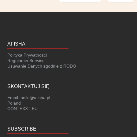
numerowane i
nienumerowane
AFISHA
Polityka Prywatności
Regulamin Serwisu
Usuwanie Danych zgodnie z RODO
SKONTAKTUJ SIĘ
Email:
hello@afisha.pl
Poland
CONTEXXT EU
SUBSCRIBE