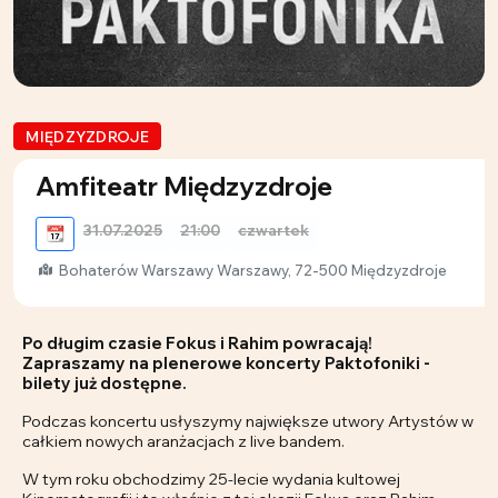
MIĘDZYZDROJE
Amfiteatr Międzyzdroje
31.07.2025
21:00
czwartek
📆
Bohaterów Warszawy Warszawy, 72-500 Międzyzdroje
Po długim czasie Fokus i Rahim powracają!
Zapraszamy na plenerowe koncerty Paktofoniki -
bilety już dostępne.
Podczas koncertu usłyszymy największe utwory Artystów w
całkiem nowych aranżacjach z live bandem.
W tym roku obchodzimy 25-lecie wydania kultowej