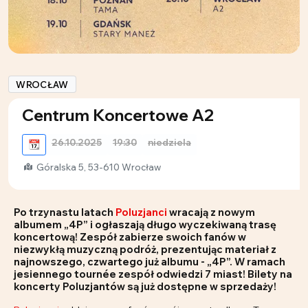
WROCŁAW
Centrum Koncertowe A2
26.10.2025
19:30
niedziela
📆
Góralska 5, 53-610 Wrocław
Po trzynastu latach
Poluzjanci
wracają z nowym
albumem „4P” i ogłaszają długo wyczekiwaną trasę
koncertową! Zespół zabierze swoich fanów w
niezwykłą muzyczną podróż, prezentując materiał z
najnowszego, czwartego już albumu - „4P”. W ramach
jesiennego tournée zespół odwiedzi 7 miast! Bilety na
koncerty Poluzjantów są już dostępne w sprzedaży!