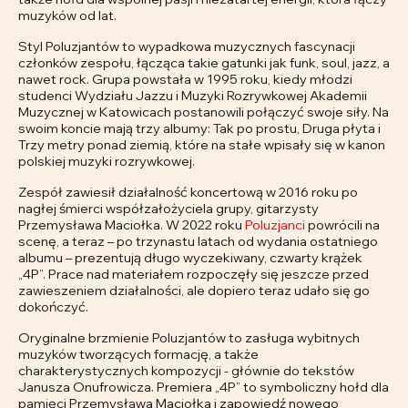
muzyków od lat.
Styl Poluzjantów to wypadkowa muzycznych fascynacji
członków zespołu, łącząca takie gatunki jak funk, soul, jazz, a
nawet rock. Grupa powstała w 1995 roku, kiedy młodzi
studenci Wydziału Jazzu i Muzyki Rozrywkowej Akademii
Muzycznej w Katowicach postanowili połączyć swoje siły. Na
swoim koncie mają trzy albumy: Tak po prostu, Druga płyta i
Trzy metry ponad ziemią, które na stałe wpisały się w kanon
polskiej muzyki rozrywkowej.
Zespół zawiesił działalność koncertową w 2016 roku po
nagłej śmierci współzałożyciela grupy, gitarzysty
Przemysława Maciołka. W 2022 roku
Poluzjanci
powrócili na
scenę, a teraz – po trzynastu latach od wydania ostatniego
albumu – prezentują długo wyczekiwany, czwarty krążek
„4P”. Prace nad materiałem rozpoczęły się jeszcze przed
zawieszeniem działalności, ale dopiero teraz udało się go
dokończyć.
Oryginalne brzmienie Poluzjantów to zasługa wybitnych
muzyków tworzących formację, a także
charakterystycznych kompozycji - głównie do tekstów
Janusza Onufrowicza. Premiera „4P” to symboliczny hołd dla
pamięci Przemysława Maciołka i zapowiedź nowego