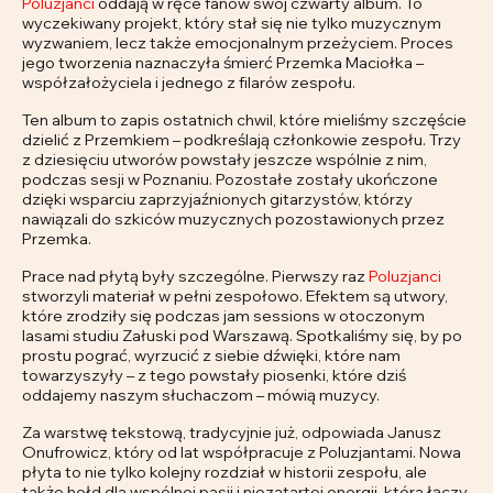
Poluzjanci
oddają w ręce fanów swój czwarty album. To
wyczekiwany projekt, który stał się nie tylko muzycznym
wyzwaniem, lecz także emocjonalnym przeżyciem. Proces
jego tworzenia naznaczyła śmierć Przemka Maciołka –
współzałożyciela i jednego z filarów zespołu.
Ten album to zapis ostatnich chwil, które mieliśmy szczęście
dzielić z Przemkiem – podkreślają członkowie zespołu. Trzy
z dziesięciu utworów powstały jeszcze wspólnie z nim,
podczas sesji w Poznaniu. Pozostałe zostały ukończone
dzięki wsparciu zaprzyjaźnionych gitarzystów, którzy
nawiązali do szkiców muzycznych pozostawionych przez
Przemka.
Prace nad płytą były szczególne. Pierwszy raz
Poluzjanci
stworzyli materiał w pełni zespołowo. Efektem są utwory,
które zrodziły się podczas jam sessions w otoczonym
lasami studiu Załuski pod Warszawą. Spotkaliśmy się, by po
prostu pograć, wyrzucić z siebie dźwięki, które nam
towarzyszyły – z tego powstały piosenki, które dziś
oddajemy naszym słuchaczom – mówią muzycy.
Za warstwę tekstową, tradycyjnie już, odpowiada Janusz
Onufrowicz, który od lat współpracuje z Poluzjantami. Nowa
płyta to nie tylko kolejny rozdział w historii zespołu, ale
także hołd dla wspólnej pasji i niezatartej energii, która łączy