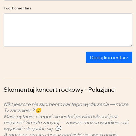
Twój komentarz
Dodaj komentarz
Skomentuj koncert rockowy - Poluzjanci
Nikt jeszcze nie skomentował tego wydarzenia — może
Ty zaczniesz? 😊
Masz pytanie, czegoś nie jesteś pewien lub coś jest
niejasne? Śmiało zapytaj — zawsze można wspólnie coś
wyjaśnić i dogadać się. 💬
A może po prostu chcesz podzielić się swoją opinią,