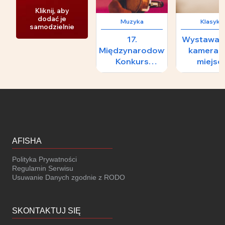
Kliknij, aby
dodać je
Muzyka
Klasyka
samodzielnie
17.
Wystawa - 
Międzynarodowy
kameraln
Konkurs
miejsc
Skrzypcowy im.
numerowa
H.
nienumero
Wieniawskiego -
II Koncert
Laureatów
AFISHA
Polityka Prywatności
Regulamin Serwisu
Usuwanie Danych zgodnie z RODO
SKONTAKTUJ SIĘ