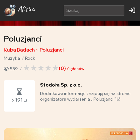
Afisha
Poluzjanci
Kuba Badach
Poluzjanci
Muzyka
Rock
(
0
)
539
0
głosów
Stodoła Sp. z o.o.
Dodatkowe informacje znajdują się na stronie
191
organizatora wydarzenia „ Poluzjanci ”
zł