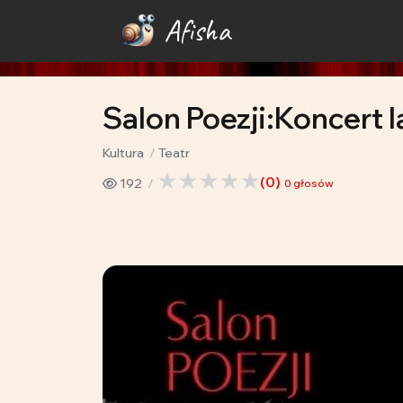
Afisha
Salon Poezji:Koncert
Kultura
Teatr
(
0
)
192
0
głosów