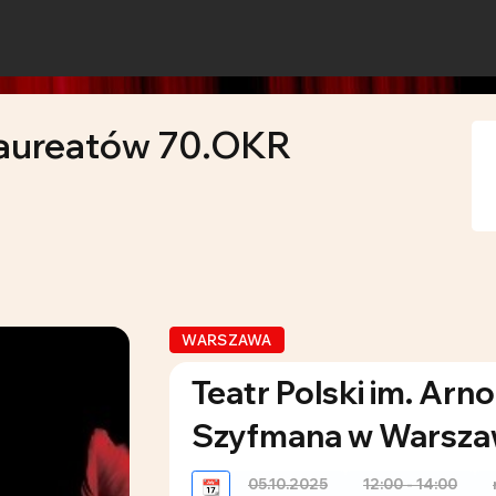
 laureatów 70.OKR
WARSZAWA
Teatr Polski im. Arn
Szyfmana w Warsza
05.10.2025
12:00 - 14:00
📆