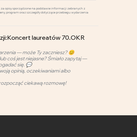
za opisy sporządzone na podstawie informacji zebranych z
ceny, program oraz szczegóły dotyczące przebiegu wydarzenia
ezji:Koncert laureatów 70.OKR
arzenia — może Ty zaczniesz? 😊
lub coś jest niejasne? Śmiało zapytaj —
ogadać się. 💬
woją opinią, oczekiwaniami albo
rozpocząć ciekawą rozmowę!