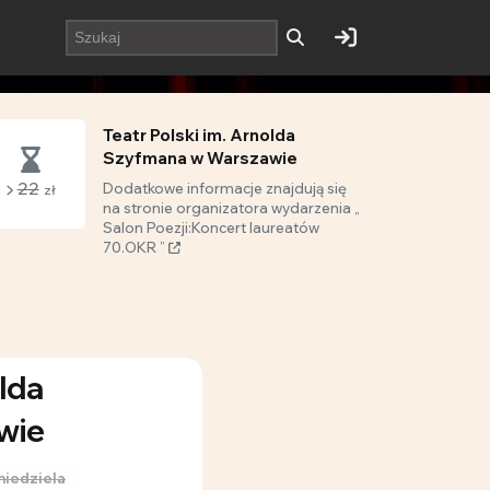
Teatr Polski im. Arnolda
Szyfmana w Warszawie
22
Dodatkowe informacje znajdują się
zł
na stronie organizatora wydarzenia „
Salon Poezji:Koncert laureatów
70.OKR ”
olda
wie
niedziela