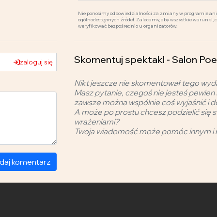
Nie ponosimy odpowiedzialności za zmiany w programie ani 
ogólnodostępnych źródeł. Zalecamy, aby wszystkie warunki, 
weryfikować bezpośrednio u organizatorów.
Skomentuj spektakl - Salon Po
zaloguj się
Nikt jeszcze nie skomentował tego wyd
Masz pytanie, czegoś nie jesteś pewien 
zawsze można wspólnie coś wyjaśnić i d
A może po prostu chcesz podzielić się s
wrażeniami?
Twoja wiadomość może pomóc innym i 
daj komentarz