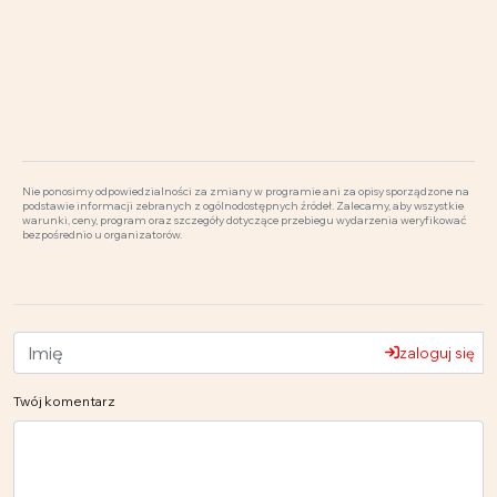
Nie ponosimy odpowiedzialności za zmiany w programie ani za opisy sporządzone na
podstawie informacji zebranych z ogólnodostępnych źródeł. Zalecamy, aby wszystkie
warunki, ceny, program oraz szczegóły dotyczące przebiegu wydarzenia weryfikować
bezpośrednio u organizatorów.
zaloguj się
Twój komentarz