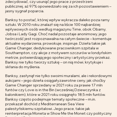
zdecydować, czy usunąć jego prace z przestrzeni
publicznej, aż 97% opowiedziało się za ich pozostawieniem –
jasny sygnał poparcia.
Banksy to postać, której wpływ wykracza daleko poza ramy
sztuki. W 2010 roku znalazł się na liście 100 najbardziej
wpływowych osób według magazynu Time, obok Obamy,
Jobsa i Lady Gagi. Choć nadal pozostaje anonimowy, jego
twórczość jest rozpoznawalna na całym świecie – komentuje
aktualne wydarzenia, prowokuje, inspiruje. Dzieła takie jak
Game Changer, dedykowane pracownikom szpitala w
Southampton, czy akcje z motywem szczurów w londyńskim
metrze, potwierdzają jego społeczny i artystyczny przekaz.
Banksy nie tylko tworzy sztukę – on nią mówi, krytykuje i
skłania do myślenia.
Banksy, zasłynął nie tylko swoimi muralami, ale i rekordowymi
aukcjami – jego dzieła osiągałyzawrotne ceny, jak choćby
Game Changer sprzedany w 2021 roku za prawie 17 mln
funtów czy Love is in the Bin (wcześniej Dziewczynka z
balonikiem), które w 2021 roku osiągnęło 18,5 mln funtów.
Banksy często podejmuje tematy społeczne – m.in.
przekazał dochód z Mediterranean Sea View
palestyńskiemu szpitalowi. Jego prace, takie jak
reinterpretacja Moneta w Show Me the Monet czy polityczny