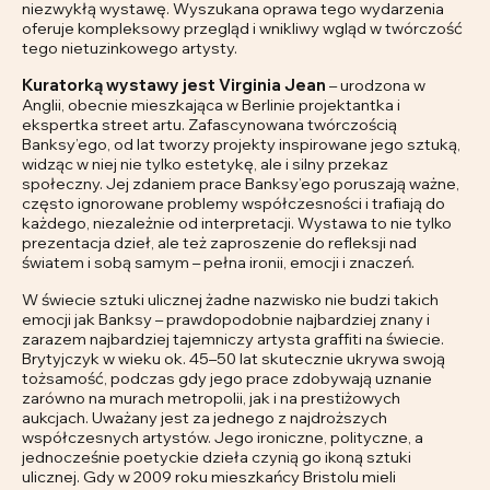
niezwykłą wystawę. Wyszukana oprawa tego wydarzenia
oferuje kompleksowy przegląd i wnikliwy wgląd w twórczość
tego nietuzinkowego artysty.
Kuratorką wystawy jest Virginia Jean
– urodzona w
Anglii, obecnie mieszkająca w Berlinie projektantka i
ekspertka street artu. Zafascynowana twórczością
Banksy’ego, od lat tworzy projekty inspirowane jego sztuką,
widząc w niej nie tylko estetykę, ale i silny przekaz
społeczny. Jej zdaniem prace Banksy’ego poruszają ważne,
często ignorowane problemy współczesności i trafiają do
każdego, niezależnie od interpretacji. Wystawa to nie tylko
prezentacja dzieł, ale też zaproszenie do refleksji nad
światem i sobą samym – pełna ironii, emocji i znaczeń.
W świecie sztuki ulicznej żadne nazwisko nie budzi takich
emocji jak Banksy – prawdopodobnie najbardziej znany i
zarazem najbardziej tajemniczy artysta graffiti na świecie.
Brytyjczyk w wieku ok. 45–50 lat skutecznie ukrywa swoją
tożsamość, podczas gdy jego prace zdobywają uznanie
zarówno na murach metropolii, jak i na prestiżowych
aukcjach. Uważany jest za jednego z najdroższych
współczesnych artystów. Jego ironiczne, polityczne, a
jednocześnie poetyckie dzieła czynią go ikoną sztuki
ulicznej. Gdy w 2009 roku mieszkańcy Bristolu mieli