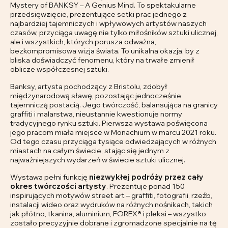
Mystery of BANKSY – A Genius Mind. To spektakularne
przedsięwzięcie, prezentujące setki prac jednego z
najbardziej tajemniczych i wpływowych artystów naszych
czasów, przyciąga uwagę nie tylko miłośników sztuki ulicznej,
ale i wszystkich, których porusza odważna,
bezkompromisowa wizja świata. To unikalna okazja, by z
bliska doświadczyć fenomenu, który na trwałe zmienił
oblicze współczesnej sztuki.
Banksy, artysta pochodzący z Bristolu, zdobył
międzynarodową sławę, pozostając jednocześnie
tajemniczą postacią. Jego twórczość, balansująca na granicy
graffiti i malarstwa, nieustannie kwestionuje normy
tradycyjnego rynku sztuki. Pierwsza wystawa poświęcona
jego pracom miała miejsce w Monachium w marcu 2021 roku.
Od tego czasu przyciąga tysiące odwiedzających w różnych
miastach na całym świecie, stając się jednym z
najważniejszych wydarzeń w świecie sztuki ulicznej.
Wystawa pełni funkcję
niezwykłej podróży przez cały
okres twórczości artysty
. Prezentuje ponad 150
inspirujących motywów street art – graffiti, fotografii, rzeźb,
instalacji wideo oraz wydruków na różnych nośnikach, takich
jak płótno, tkanina, aluminium, FOREX® i pleksi – wszystko
zostało precyzyjnie dobrane i zgromadzone specjalnie na tę