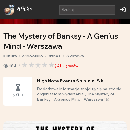
Afisha
The Mystery of Banksy - A Genius
Mind - Warszawa
Kultura
Widowisko
Biznes
Wystawa
(
0
)
184
0
głosów
High Note Events Sp. z o.o. S.k.
Dodatkowe informacje znajdują się na stronie
0
organizatora wydarzenia „ The Mystery of
zł
Banksy - A Genius Mind - Warszawa ”