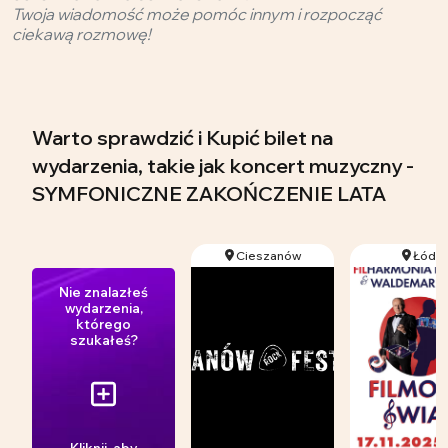
Twoja wiadomość może pomóc innym i rozpocząć
ciekawą rozmowę!
Warto sprawdzić i Kupić bilet na
wydarzenia, takie jak koncert muzyczny -
SYMFONICZNE ZAKOŃCZENIE LATA
Cieszanów
Łódź
Nie znalazłeś
wydarzenia,
którego
szukałeś?