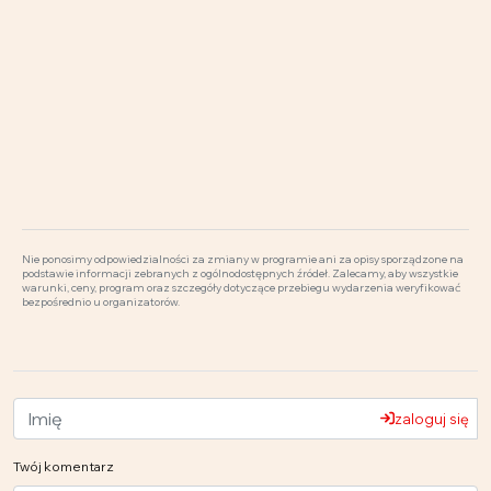
Nie ponosimy odpowiedzialności za zmiany w programie ani za opisy sporządzone na
podstawie informacji zebranych z ogólnodostępnych źródeł. Zalecamy, aby wszystkie
warunki, ceny, program oraz szczegóły dotyczące przebiegu wydarzenia weryfikować
bezpośrednio u organizatorów.
zaloguj się
Twój komentarz