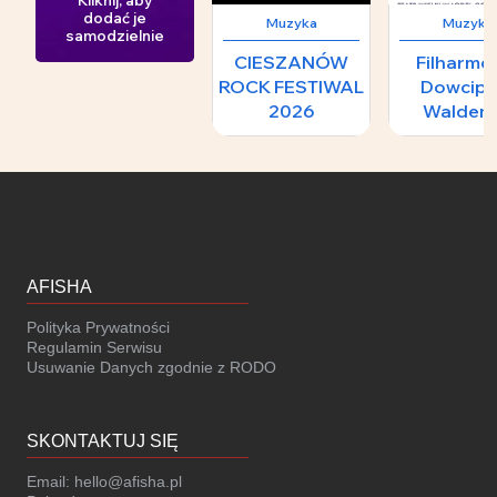
Kliknij, aby
dodać je
Muzyka
Muzyka
samodzielnie
CIESZANÓW
Filharmo
ROCK FESTIWAL
Dowcipu
2026
Waldem
Malicki 
FILMO
ŚWIAT
AFISHA
Polityka Prywatności
Regulamin Serwisu
Usuwanie Danych zgodnie z RODO
SKONTAKTUJ SIĘ
Email:
hello@afisha.pl