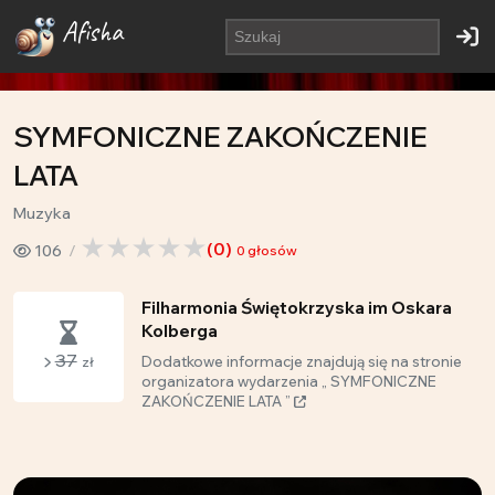
Afisha
SYMFONICZNE ZAKOŃCZENIE
LATA
Muzyka
(
0
)
106
0
głosów
Filharmonia Świętokrzyska im Oskara
Kolberga
37
Dodatkowe informacje znajdują się na stronie
zł
organizatora wydarzenia „ SYMFONICZNE
ZAKOŃCZENIE LATA ”