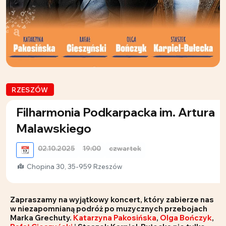
RZESZÓW
Filharmonia Podkarpacka im. Artura
Malawskiego
02.10.2025
19:00
czwartek
📆
Chopina 30, 35-959 Rzeszów
Zapraszamy na wyjątkowy koncert, który zabierze nas
w niezapomnianą podróż po muzycznych przebojach
Marka Grechuty.
Katarzyna Pakosińska
,
Olga Bończyk
,