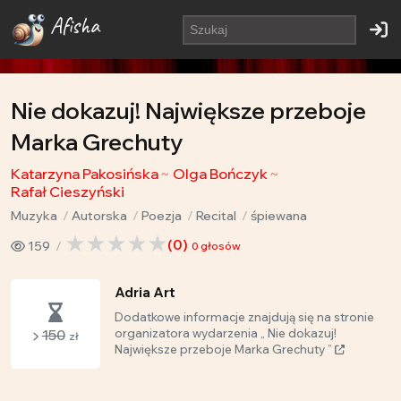
Afisha
Nie dokazuj! Największe przeboje
Marka Grechuty
Katarzyna Pakosińska
Olga Bończyk
Rafał Cieszyński
Muzyka
Autorska
Poezja
Recital
śpiewana
(
0
)
159
0
głosów
Adria Art
Dodatkowe informacje znajdują się na stronie
150
organizatora wydarzenia „ Nie dokazuj!
zł
Największe przeboje Marka Grechuty ”