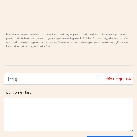
Nie ponosimy odpowiedzialności za zmiany w programie ani za opisy sporządzone na
podstawie informacji zebranych z ogólnodostępnych źródeł. Zalecamy, aby wszystkie
warunki, ceny, program oraz szczegóły dotyczące przebiegu wydarzenia weryfikować
bezpośrednio u organizatorów.
zaloguj się
Twój komentarz