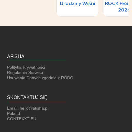
Urodziny Wiśni
ROCK FEST
2026
AFISHA
Polityka Prywatności
Regulamin Serwisu
Usuwanie Danych zgodnie z RODO
SKONTAKTUJ SIĘ
Email:
hello@afisha.pl
Poland
CONTEXXT EU