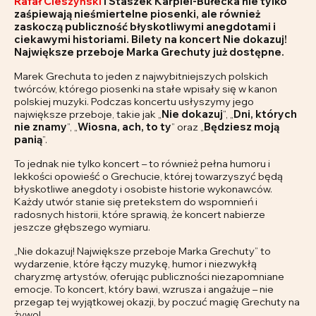
Rafał Cieszyński
i Staszek Karpiel-Bułecka nie tylko
zaśpiewają nieśmiertelne piosenki, ale również
zaskoczą publiczność błyskotliwymi anegdotami i
ciekawymi historiami. Bilety na koncert
Nie dokazuj!
Największe przeboje Marka Grechuty
już dostępne.
Marek Grechuta to jeden z najwybitniejszych polskich
twórców, którego piosenki na stałe wpisały się w kanon
polskiej muzyki. Podczas koncertu usłyszymy jego
największe przeboje, takie jak „
Nie dokazuj
”, „
Dni, których
nie znamy
”, „
Wiosna, ach, to ty
” oraz „
Będziesz moją
panią
”.
To jednak nie tylko koncert – to również pełna humoru i
lekkości opowieść o Grechucie, której towarzyszyć będą
błyskotliwe anegdoty i osobiste historie wykonawców.
Każdy utwór stanie się pretekstem do wspomnień i
radosnych historii, które sprawią, że koncert nabierze
jeszcze głębszego wymiaru.
„Nie dokazuj! Największe przeboje Marka Grechuty” to
wydarzenie, które łączy muzykę, humor i niezwykłą
charyzmę artystów, oferując publiczności niezapomniane
emocje. To koncert, który bawi, wzrusza i angażuje – nie
przegap tej wyjątkowej okazji, by poczuć magię Grechuty na
żywo!