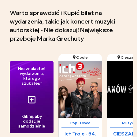
Warto sprawdzić i Kupić bilet na
wydarzenia, takie jak koncert muzyki
autorskiej - Nie dokazuj! Największe
przeboje Marka Grechuty
Opole
Cieszan
Nie znalazłeś
wydarzenia,
którego
szukałeś?
Kliknij, aby
dodać je
Pop - DIsco
Muzyka
samodzielnie
Ich Troje - 54.
CIESZA