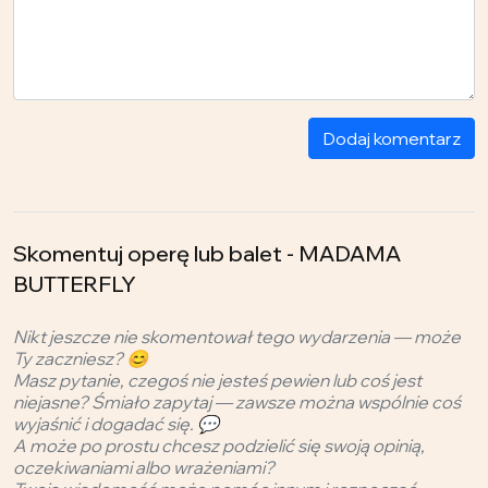
Dodaj komentarz
Skomentuj operę lub balet - MADAMA
BUTTERFLY
Nikt jeszcze nie skomentował tego wydarzenia — może
Ty zaczniesz? 😊
Masz pytanie, czegoś nie jesteś pewien lub coś jest
niejasne? Śmiało zapytaj — zawsze można wspólnie coś
wyjaśnić i dogadać się. 💬
A może po prostu chcesz podzielić się swoją opinią,
oczekiwaniami albo wrażeniami?