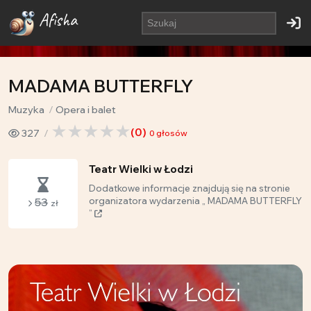
Afisha
MADAMA BUTTERFLY
Muzyka
Opera i balet
(
0
)
327
0
głosów
Teatr Wielki w Łodzi
Dodatkowe informacje znajdują się na stronie
53
organizatora wydarzenia „ MADAMA BUTTERFLY
zł
”