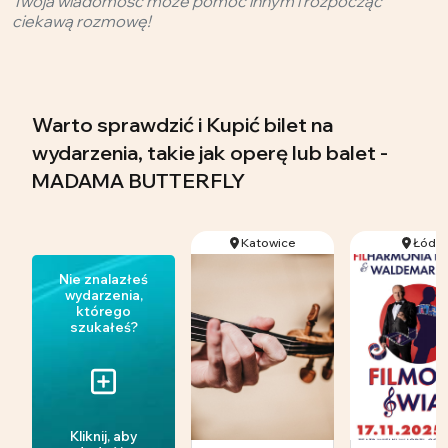
Twoja wiadomość może pomóc innym i rozpocząć
ciekawą rozmowę!
Warto sprawdzić i Kupić bilet na
wydarzenia, takie jak operę lub balet -
MADAMA BUTTERFLY
Katowice
Łódź
Nie znalazłeś
wydarzenia,
którego
szukałeś?
Kliknij, aby