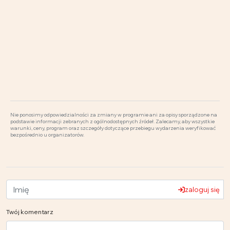
Nie ponosimy odpowiedzialności za zmiany w programie ani za opisy sporządzone na
podstawie informacji zebranych z ogólnodostępnych źródeł. Zalecamy, aby wszystkie
warunki, ceny, program oraz szczegóły dotyczące przebiegu wydarzenia weryfikować
bezpośrednio u organizatorów.
zaloguj się
Twój komentarz