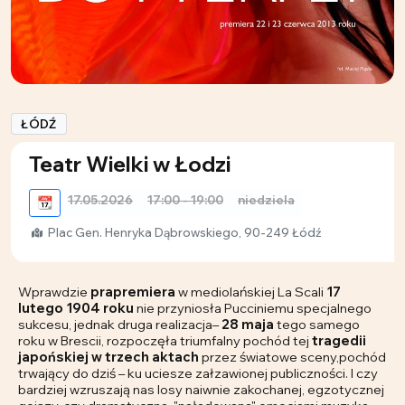
ŁÓDŹ
Teatr Wielki w Łodzi
17.05.2026
17:00 - 19:00
niedziela
📆
Plac Gen. Henryka Dąbrowskiego, 90-249 Łódź
Wprawdzie
prapremiera
w mediolańskiej La Scali
17
lutego 1904 roku
nie przyniosła Pucciniemu specjalnego
sukcesu, jednak druga realizacja–
28 maja
tego samego
roku w Brescii, rozpoczęła triumfalny pochód tej
tragedii
japońskiej w trzech aktach
przez światowe sceny,pochód
trwający do dziś – ku uciesze załzawionej publiczności. I czy
bardziej wzruszają nas losy naiwnie zakochanej, egzotycznej