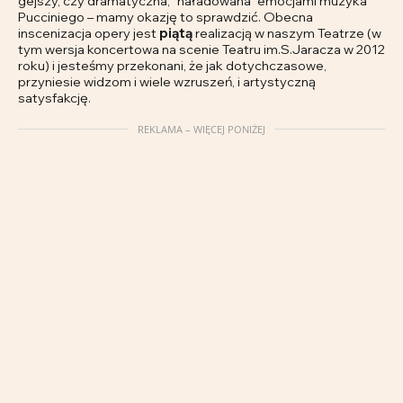
gejszy, czy dramatyczna, "naładowana" emocjami muzyka
Pucciniego – mamy okazję to sprawdzić. Obecna
inscenizacja opery jest
piątą
realizacją w naszym Teatrze (w
tym wersja koncertowa na scenie Teatru im.S.Jaracza w 2012
roku) i jesteśmy przekonani, że jak dotychczasowe,
przyniesie widzom i wiele wzruszeń, i artystyczną
satysfakcję.
REKLAMA – WIĘCEJ PONIŻEJ