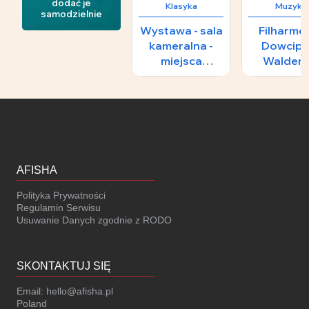
dodać je
Klasyka
Muzyka
samodzielnie
Wystawa - sala
Filharmo
kameralna -
Dowcipu
miejsca
Waldem
numerowane i
Malicki 
nienumerowane
FILMO
ŚWIAT
AFISHA
Polityka Prywatności
Regulamin Serwisu
Usuwanie Danych zgodnie z RODO
SKONTAKTUJ SIĘ
Email:
hello@afisha.pl
Poland