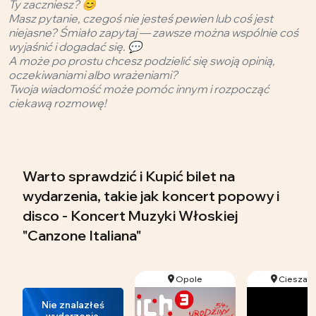
Ty zaczniesz? 😊
Masz pytanie, czegoś nie jesteś pewien lub coś jest
niejasne? Śmiało zapytaj — zawsze można wspólnie coś
wyjaśnić i dogadać się. 💬
A może po prostu chcesz podzielić się swoją opinią,
oczekiwaniami albo wrażeniami?
Twoja wiadomość może pomóc innym i rozpocząć
ciekawą rozmowę!
Warto sprawdzić i Kupić bilet na
wydarzenia, takie jak koncert popowy i
disco - Koncert Muzyki Włoskiej
"Canzone Italiana"
Opole
Cieszan
Nie znalazłeś
wydarzenia,