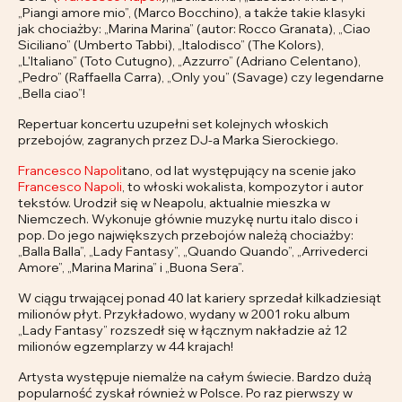
„Piangi amore mio”, (Marco Bocchino), a także takie klasyki
jak chociażby: „Marina Marina” (autor: Rocco Granata), „Ciao
Siciliano” (Umberto Tabbi), „Italodisco” (The Kolors),
„L'Italiano” (Toto Cutugno), „Azzurro” (Adriano Celentano),
„Pedro” (Raffaella Carra), „Only you” (Savage) czy legendarne
„Bella ciao”!
Repertuar koncertu uzupełni set kolejnych włoskich
przebojów, zagranych przez DJ-a Marka Sierockiego.
Francesco Napoli
tano, od lat występujący na scenie jako
Francesco Napoli
, to włoski wokalista, kompozytor i autor
tekstów. Urodził się w Neapolu, aktualnie mieszka w
Niemczech. Wykonuje głównie muzykę nurtu italo disco i
pop. Do jego największych przebojów należą chociażby:
„Balla Balla”, „Lady Fantasy”, „Quando Quando”, „Arrivederci
Amore”, „Marina Marina” i „Buona Sera”.
W ciągu trwającej ponad 40 lat kariery sprzedał kilkadziesiąt
milionów płyt. Przykładowo, wydany w 2001 roku album
„Lady Fantasy” rozszedł się w łącznym nakładzie aż 12
milionów egzemplarzy w 44 krajach!
Artysta występuje niemalże na całym świecie. Bardzo dużą
popularność zyskał również w Polsce. Po raz pierwszy w