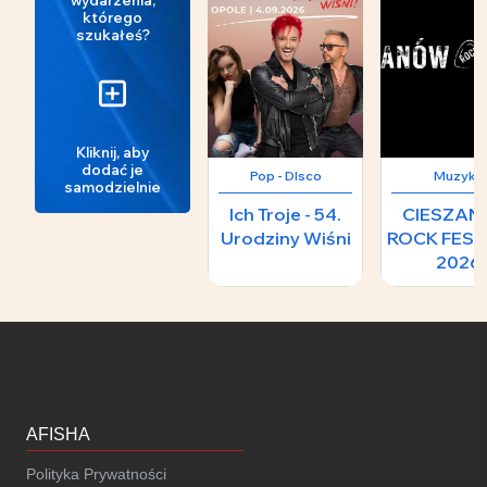
którego
szukałeś?
Kliknij, aby
dodać je
Pop - DIsco
Muzyka
samodzielnie
Ich Troje - 54.
CIESZA
Urodziny Wiśni
ROCK FEST
2026
AFISHA
Polityka Prywatności