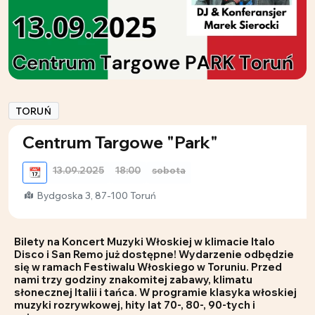
TORUŃ
Centrum Targowe "Park"
13.09.2025
18:00
sobota
📆
Bydgoska 3, 87-100 Toruń
Bilety na Koncert Muzyki Włoskiej w klimacie Italo
Disco i San Remo już dostępne! Wydarzenie odbędzie
się w ramach Festiwalu Włoskiego w Toruniu. Przed
nami trzy godziny znakomitej zabawy, klimatu
słonecznej Italii i tańca. W programie klasyka włoskiej
muzyki rozrywkowej, hity lat 70-, 80-, 90-tych i