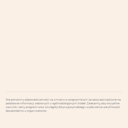
Nie ponosimy odpowiedzialności za zmiany w programie ani za opisy sporządzone na
podstawie informacji zebranych z ogólnodostępnych źródeł. Zalecamy, aby wszystkie
warunki, ceny, program oraz szczegóły dotyczące przebiegu wydarzenia weryfikować
bezpośrednio u organizatorów.