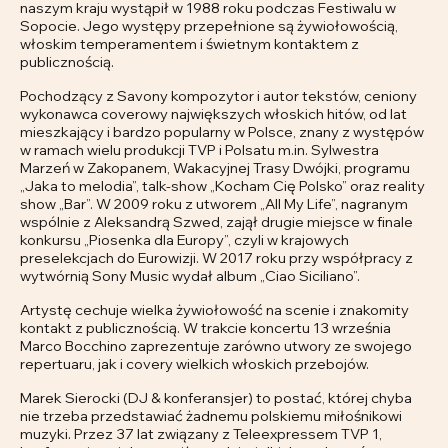
naszym kraju wystąpił w 1988 roku podczas Festiwalu w
Sopocie. Jego występy przepełnione są żywiołowością,
włoskim temperamentem i świetnym kontaktem z
publicznością.
Pochodzący z Savony kompozytor i autor tekstów, ceniony
wykonawca coverowy największych włoskich hitów, od lat
mieszkający i bardzo popularny w Polsce, znany z występów
w ramach wielu produkcji TVP i Polsatu m.in. Sylwestra
Marzeń w Zakopanem, Wakacyjnej Trasy Dwójki, programu
„Jaka to melodia”, talk-show „Kocham Cię Polsko” oraz reality
show „Bar”. W 2009 roku z utworem „All My Life”, nagranym
wspólnie z Aleksandrą Szwed, zajął drugie miejsce w finale
konkursu „Piosenka dla Europy”, czyli w krajowych
preselekcjach do Eurowizji. W 2017 roku przy współpracy z
wytwórnią Sony Music wydał album „Ciao Siciliano”.
Artystę cechuje wielka żywiołowość na scenie i znakomity
kontakt z publicznością. W trakcie koncertu 13 września
Marco Bocchino zaprezentuje zarówno utwory ze swojego
repertuaru, jak i covery wielkich włoskich przebojów.
Marek Sierocki (DJ & konferansjer) to postać, której chyba
nie trzeba przedstawiać żadnemu polskiemu miłośnikowi
muzyki. Przez 37 lat związany z Teleexpressem TVP 1,