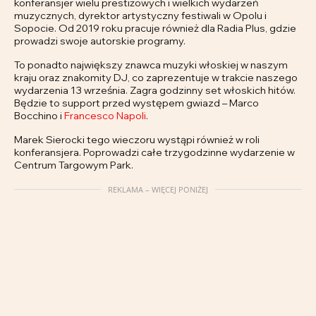
konferansjer wielu prestiżowych i wielkich wydarzeń
muzycznych, dyrektor artystyczny festiwali w Opolu i
Sopocie. Od 2019 roku pracuje również dla Radia Plus, gdzie
prowadzi swoje autorskie programy.
To ponadto największy znawca muzyki włoskiej w naszym
kraju oraz znakomity DJ, co zaprezentuje w trakcie naszego
wydarzenia 13 września. Zagra godzinny set włoskich hitów.
Będzie to support przed występem gwiazd – Marco
Bocchino i
Francesco Napoli
.
Marek Sierocki tego wieczoru wystąpi również w roli
konferansjera. Poprowadzi całe trzygodzinne wydarzenie w
Centrum Targowym Park.
REKLAMA – WIĘCEJ PONIŻEJ