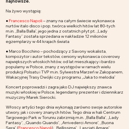
najnowsze.
Na żywo wystąpią:
●
Francesco Napoli
– znany na całym świecie wykonawca
nurtów italo disco i pop, twórca wielkich hitów lat 80-tych
m.in. „Balla Balla”, jego jedna z ostatnich płyt pt. „Lady
Fantasy” została sprzedana w nakładzie 12 milionów
egzemplarzy w 44 krajach świata
● Marco Bocchino – pochodzący z Savony wokalista,
kompozytor i autor tekstów, ceniony wykonawca coverowy
największych włoskich hitów, od lat mieszkający i bardzo
popularny w Polsce, znany z występów w ramach wielu
produkcji Polsatu i TVP m.in. Sylwestra Marzeń w Zakopanem,
Wakacyjnej Trasy Dwójki czy programu „Jaka to melodia”
Koncert poprowadzi i zagra jako DJ największy znawca
muzyki włoskiej w Polsce, legendarny prezenter i dziennikarz
muzyczny Marek Sierocki.
Włoscy artyści tego dnia wykonają zarówno swoje autorskie
utwory, jak i covery znanych hitów. Tego dnia w hali Centrum
Targowego Park w Toruniu zabrzmią m.in. „Balla Balla”, „Lady
Fantasy”, „Quando Quando”, „Arrivederci Amore”, „Buona
Sera” (
Francesco Napoli
), „Bellissima”, „Lasciati Amare”,