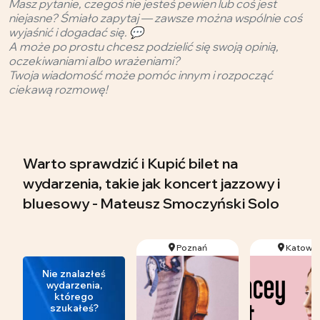
Masz pytanie, czegoś nie jesteś pewien lub coś jest
niejasne? Śmiało zapytaj — zawsze można wspólnie coś
wyjaśnić i dogadać się. 💬
A może po prostu chcesz podzielić się swoją opinią,
oczekiwaniami albo wrażeniami?
Twoja wiadomość może pomóc innym i rozpocząć
ciekawą rozmowę!
Warto sprawdzić i Kupić bilet na
wydarzenia, takie jak koncert jazzowy i
bluesowy - Mateusz Smoczyński Solo
Poznań
Katowic
Nie znalazłeś
wydarzenia,
którego
szukałeś?