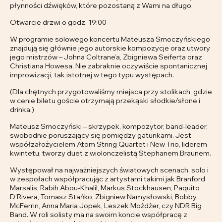
płynności dźwięków, które pozostaną z Wami na długo.
Otwarcie drzwi o godz. 19:00
W programie solowego koncertu Mateusza Smoczyńskiego
znajdują się głównie jego autorskie kompozycje oraz utwory
jego mistrzów – Johna Coltrane’a, Zbigniewa Seiferta oraz
Christiana Howesa. Nie zabraknie oczywiście spontanicznej
improwizacji, tak istotnej w tego typu występach.
(Dla chętnych przygotowaliśmy miejsca przy stolikach, gdzie
w cenie biletu goście otrzymają przekąski słodkie/słone i
drinka.)
Mateusz Smoczyński – skrzypek, kompozytor, band-leader,
swobodnie poruszający się pomiędzy gatunkami. Jest
współzałożycielem Atom String Quartet i New Trio, liderem
kwintetu, tworzy duet z wiolonczelistą Stephanem Braunem.
Występował na najważniejszych światowych scenach, solo i
w zespołach współpracując z artystami takimi jak Branford
Marsalis, Rabih Abou-Khalil, Markus Stockhausen, Paquito
D’Rivera, Tomasz Stańko, Zbigniew Namysłowski, Bobby
McFerrin, Anna Maria Jopek, Leszek Możdżer, czy NDR Big
Band. W roli solisty ma na swoim koncie współpracę z