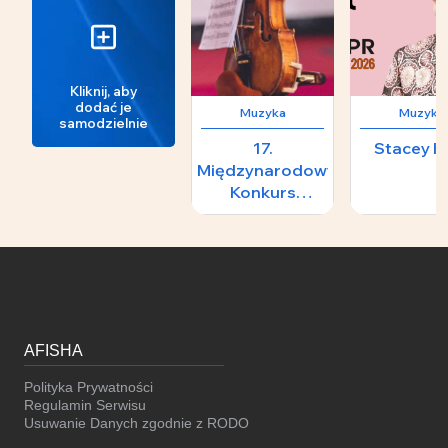
Kliknij, aby
dodać je
Muzyka
Muzyka
samodzielnie
17.
Stacey K
Międzynarodowy
Konkurs
Skrzypcowy im.
H.
Wieniawskiego -
II Koncert
Laureatów
AFISHA
Polityka Prywatności
Regulamin Serwisu
Usuwanie Danych zgodnie z RODO