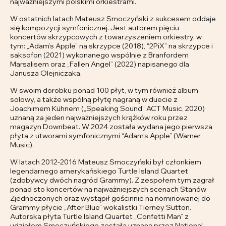
najważniejszymi polskimi orkiestrami.
W ostatnich latach Mateusz Smoczyński z sukcesem oddaje
się kompozycji symfonicznej. Jest autorem pięciu
koncertów skrzypcowych z towarzyszeniem orkiestry, w
tym: „Adam’s Apple” na skrzypce (2018), “2PiX” na skrzypce i
saksofon (2021) wykonanego wspólnie z Branfordem
Marsalisem oraz „Fallen Angel” (2022) napisanego dla
Janusza Olejniczaka.
W swoim dorobku ponad 100 płyt, w tym również album
solowy, a także wspólną płytę nagraną w duecie z
Joachimem Kühnem („Speaking Sound” ACT Music, 2020)
uznaną za jeden najważniejszych krążków roku przez
magazyn Downbeat. W 2024 została wydana jego pierwsza
płyta z utworami symfonicznymi “Adam’s Apple” (Warner
Music).
W latach 2012-2016 Mateusz Smoczyński był członkiem
legendarnego amerykańskiego Turtle Island Quartet
(zdobywcy dwóch nagród Grammy). Z zespołem tym zagrał
ponad sto koncertów na najważniejszych scenach Stanów
Zjednoczonych oraz wystąpił gościnnie na nominowanej do
Grammy płycie „After Blue” wokalistki Tierney Sutton.
Autorska płyta Turtle Island Quartet „Confetti Man” z
udziałem Smoczyńskiego została uznana przez National