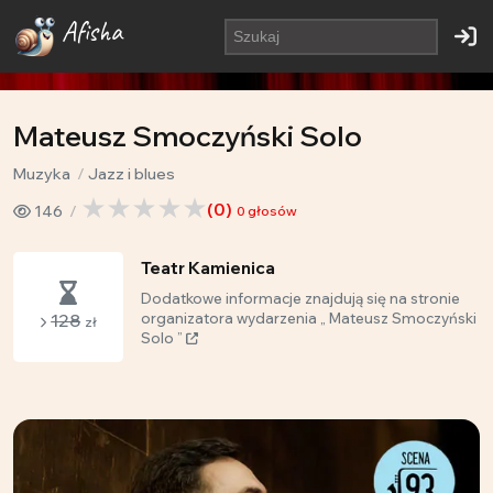
Afisha
Mateusz Smoczyński Solo
Muzyka
Jazz i blues
(
0
)
146
0
głosów
Teatr Kamienica
Dodatkowe informacje znajdują się na stronie
128
organizatora wydarzenia „ Mateusz Smoczyński
zł
Solo ”