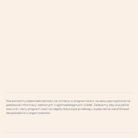
Nie ponosimy odpowiedzialności za zmiany w programie ani za opisy sporządzone na
podstawie informacji zebranych z ogólnodostępnych źródeł. Zalecamy, aby wszystkie
warunki, ceny, program oraz szczegóły dotyczące przebiegu wydarzenia weryfikować
bezpośrednio u organizatorów.