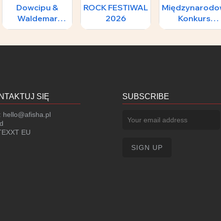
Dowcipu &
ROCK FESTIWAL
Międzynarodo
Waldemar
2026
Konkurs
Malicki -
Skrzypcowy im
208 zł
167 zł
1
FILMOWY
H.
ŚWIAT
Wieniawskiego
II Koncert
Laureatów
NTAKTUJ SIĘ
SUBSCRIBE
:
hello@afisha.pl
d
EXXT EU