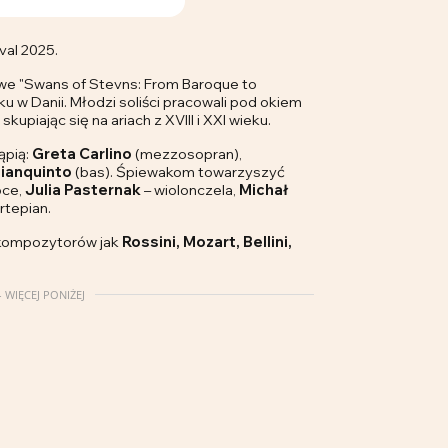
val 2025.
e "Swans of Stevns: From Baroque to
u w Danii. Młodzi soliści pracowali pod okiem
, skupiając się na ariach z XVIII i XXI wieku.
ąpią:
Greta Carlino
(mezzosopran),
ianquinto
(bas). Śpiewakom towarzyszyć
pce,
Julia Pasternak
– wiolonczela,
Michał
rtepian.
 kompozytorów jak
Rossini, Mozart, Bellini,
 WIĘCEJ PONIŻEJ