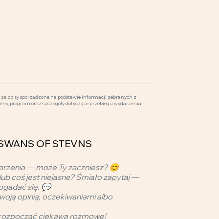
za opisy sporządzone na podstawie informacji zebranych z
ceny, program oraz szczegóły dotyczące przebiegu wydarzenia
 - SWANS OF STEVNS
arzenia — może Ty zaczniesz? 😊
lub coś jest niejasne? Śmiało zapytaj —
ogadać się. 💬
woją opinią, oczekiwaniami albo
rozpocząć ciekawą rozmowę!