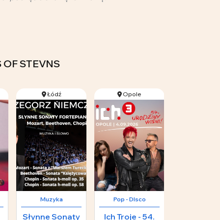
ANS OF STEVNS
Łódź
Opole
Katowi
Muzyka
Pop - DIsco
Klasyka
Słynne Sonaty
Ich Troje - 54.
Wystawa -