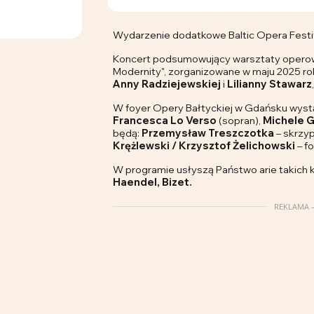
Wydarzenie dodatkowe Baltic Opera Festi
Koncert podsumowujący warsztaty operow
Modernity", zorganizowane w maju 2025 rok
Anny Radziejewskiej
i
Lilianny Stawarz
W foyer Opery Bałtyckiej w Gdańsku wyst
Francesca Lo Verso
(sopran),
Michele G
będą:
Przemysław Treszczotka
– skrzy
Krężlewski / Krzysztof Żelichowski
– fo
W programie usłyszą Państwo arie takich
Haendel, Bizet.
REKLAMA –