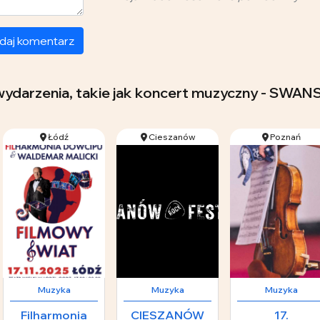
daj komentarz
a wydarzenia, takie jak koncert muzyczny - SW
Łódź
Cieszanów
Poznań
Muzyka
Muzyka
Muzyka
Filharmonia
CIESZANÓW
17.