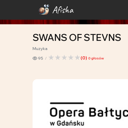
Afisha
SWANS OF STEVNS
Muzyka
(
0
)
95
0
głosów