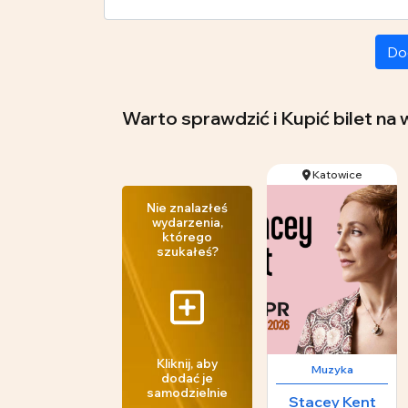
Do
Warto sprawdzić i Kupić bilet n
Katowice
Nie znalazłeś
wydarzenia,
którego
szukałeś?
Kliknij, aby
Muzyka
dodać je
samodzielnie
Stacey Kent