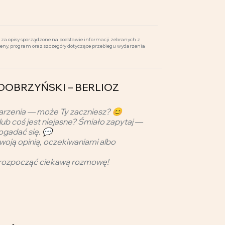
za opisy sporządzone na podstawie informacji zebranych z
ceny, program oraz szczegóły dotyczące przebiegu wydarzenia
- DOBRZYŃSKI – BERLIOZ
arzenia — może Ty zaczniesz? 😊
lub coś jest niejasne? Śmiało zapytaj —
ogadać się. 💬
woją opinią, oczekiwaniami albo
rozpocząć ciekawą rozmowę!