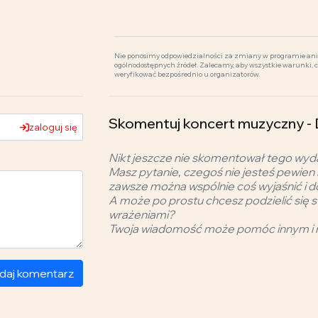
Nie ponosimy odpowiedzialności za zmiany w programie ani 
ogólnodostępnych źródeł. Zalecamy, aby wszystkie warunki, 
weryfikować bezpośrednio u organizatorów.
Skomentuj koncert muzyczny 
zaloguj się
Nikt jeszcze nie skomentował tego wyd
Masz pytanie, czegoś nie jesteś pewien 
zawsze można wspólnie coś wyjaśnić i d
A może po prostu chcesz podzielić się s
wrażeniami?
Twoja wiadomość może pomóc innym i 
daj komentarz