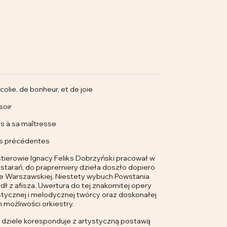
lie, de bonheur, et de joie
soir
s à sa maîtresse
es précédentes
stierowie Ignacy Feliks Dobrzyński pracował w
 starań, do prapremiery dzieła doszło dopiero
ze Warszawskiej. Niestety wybuch Powstania
ł z afisza. Uwertura do tej znakomitej opery
stycznej i melodycznej twórcy oraz doskonałej
możliwości orkiestry.
 dziele koresponduje z artystyczną postawą