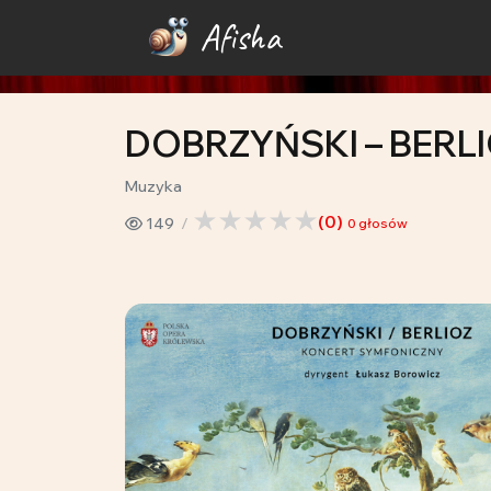
Afisha
DOBRZYŃSKI – BERL
Muzyka
(
0
)
149
0
głosów