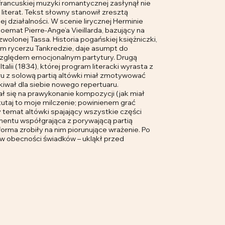
francuskiej muzyki romantycznej zasłynął nie
 literat. Tekst słowny stanowił zresztą
j działalności. W scenie lirycznej Herminie
poemat Pierre-Ange’a Vieillarda, bazujący na
olonej Tassa. Historia pogańskiej księżniczki,
im rycerzu Tankredzie, daje asumpt do
względem emocjonalnym partytury. Drugą
alii (1834), której program literacki wyrasta z
u z solową partią altówki miał zmotywować
kiwał dla siebie nowego repertuaru.
ł się na prawykonanie kompozycji (jak miał
e tutaj to moje milczenie; powinienem grać
y temat altówki spajający wszystkie części
mentu współgrająca z porywającą partią
forma zrobiły na nim piorunujące wrażenie. Po
 w obecności świadków – ukląkł przed