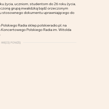
ku życia, uczniom, studentom do 26 roku życia,
eczoną grupą inwalidzką bądź orzeczonym
iu stosownego dokumentu uprawniającego do
Polskiego Radia sklep.polskieradio.pl, na
ia Koncertowego Polskiego Radia im. Witolda
.
 WIĘCEJ PONIŻEJ