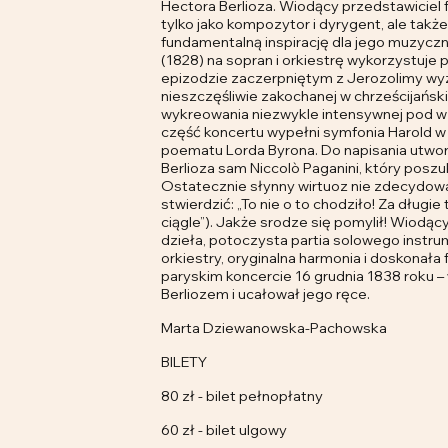
Hectora Berlioza. Wiodący przedstawiciel 
tylko jako kompozytor i dyrygent, ale także
fundamentalną inspirację dla jego muzyczne
(1828) na sopran i orkiestrę wykorzystuje 
epizodzie zaczerpniętym z Jerozolimy wyzw
nieszczęśliwie zakochanej w chrześcijańsk
wykreowania niezwykle intensywnej pod 
część koncertu wypełni symfonia Harold w It
poematu Lorda Byrona. Do napisania utwor
Berlioza sam Niccolò Paganini, który poszu
Ostatecznie słynny wirtuoz nie zdecydowa
stwierdzić: „To nie o to chodziło! Za długi
ciągle”). Jakże srodze się pomylił! Wiodąc
dzieła, potoczysta partia solowego instru
orkiestry, oryginalna harmonia i doskonała 
paryskim koncercie 16 grudnia 1838 roku –
Berliozem i ucałował jego ręce.
Marta Dziewanowska-Pachowska
BILETY
80 zł - bilet pełnopłatny
60 zł - bilet ulgowy