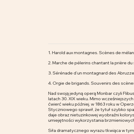
1. Harold aux montagnes. Scènes de mélanco
2. Marche de pélerins chantant la prière du 
3. Sérénade d’un montagnard des Abruzze
4. Orgie de brigands. Souvenirs des scèn
Nad swoją jedyną operą Monbar czyli Flibu
latach 30. XIX wieku. Mimo wcześniejszych
ćwierć wieku później, w 1863 roku w Oper
Styczniowego sprawił, że tytuł szybko spad
daje obraz nietuzinkowej wyobraźni kolory
umiejętności wykorzystania brzmieniowych 
Siła dramatycznego wyrazu tkwiąca w tym