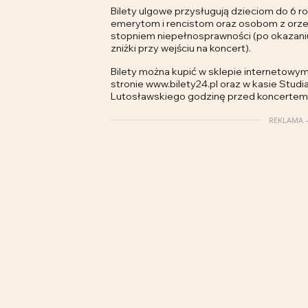
Bilety ulgowe przysługują dzieciom do 6 ro
emerytom i rencistom oraz osobom z orz
stopniem niepełnosprawności (po okazan
zniżki przy wejściu na koncert).
Bilety można kupić w sklepie internetowym 
stronie www.bilety24.pl oraz w kasie Stud
Lutosławskiego godzinę przed koncertem
REKLAMA –