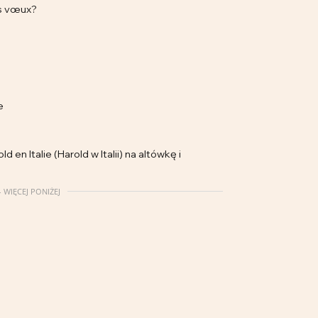
es vœux?
e
en Italie (Harold w Italii) na altówkę i
 WIĘCEJ PONIŻEJ