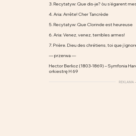
3. Recytatyw: Que dis-je? òu s’égarent m
4. Aria: Arrête! Cher Tancrède
5. Recytatyw: Que Clorinde est heureuse
6. Aria: Venez, venez, terribles armes!
7. Prière. Dieu des chrétiens, toi que j’ignor
— przerwa —
Hector Berlioz (1803-1869) – Symfonia Harold 
orkiestrę H 69
REKLAMA –