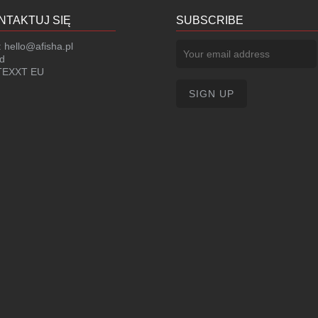
NTAKTUJ SIĘ
SUBSCRIBE
:
hello@afisha.pl
d
EXXT EU