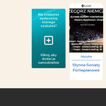
Łódź
Nie znalazłeś
wydarzenia,
którego
szukałeś?
Kliknij, aby
Muzyka
dodać je
samodzielnie
Słynne Sonaty
Fortepianowe