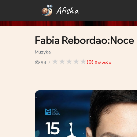
Afisha
Fabia Rebordao:Noce 
Muzyka
(
0
)
94
0
głosów