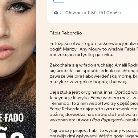
Ul. Ołowianka 1, 80-751 Gdańsk
Fábia Rebordão
Entuzjaści otwartego, nieskonwencjonalizo
bogiń: Marizy i Any Moury to właśnie Fabi
poszukującą artystką gatunku.
Zakochała się w fado słuchając Amalii Rodri
się urodziła, nie sposób jednak nie chłoną
zawsze wielbiła kabowerdeńską mornę, braz
muzykę szczególnie bogatą i barwną.
Jej sztuka jest oryginalna, inna. Oprócz w
fascynację klasyką. Fabię wspiera mąż – z
Fernando. To z nim współtworzy część pio
Fabię Rebordao najgorętszym nazwiskiem m
później dowiedza nas na Siesta Festiwalu
wykonaniem utworu
Pod Papugami
– niesk
Najnowszy projekt Fabii to wydany w paźd
brazylijskimi wpływami. Wśród gości lege