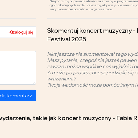
Nie ponosimy odpowiedzialności za zmiany w programie ani 
ogólnodostępnych źródeł. Zalecamy, aby wszystkie warunki, 
weryfikować bezpośrednio u organizatorów.
Skomentuj koncert muzyczny -
zaloguj się
Festival 2025
Nikt jeszcze nie skomentował tego wyd
Masz pytanie, czegoś nie jesteś pewien 
zawsze można wspólnie coś wyjaśnić i d
A może po prostu chcesz podzielić się s
wrażeniami?
Twoja wiadomość może pomóc innym i 
daj komentarz
 wydarzenia, takie jak koncert muzyczny - Fabi