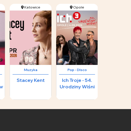
Katowice
Opole
Katowi
Muzyka
Pop - DIsco
Klasyka
Stacey Kent
Ich Troje - 54.
Wystawa -
wy
Urodziny Wiśni
kameraln
miejsc
.
numerowa
67 zł
240 zł
208 zł
nienumero
 -