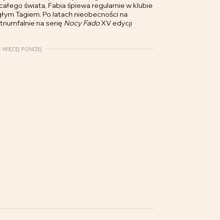
łego świata, Fabia śpiewa regularnie w klubie
egłym Tagiem. Po latach nieobecności na
triumfalnie na serię
Nocy Fado
XV edycji
 WIĘCEJ PONIŻEJ