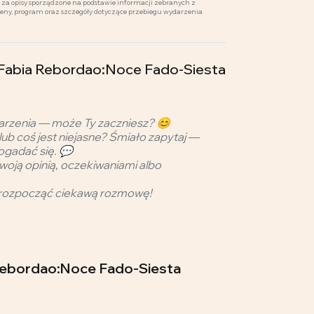
za opisy sporządzone na podstawie informacji zebranych z
ceny, program oraz szczegóły dotyczące przebiegu wydarzenia
 Fabia Rebordao:Noce Fado-Siesta
arzenia — może Ty zaczniesz? 😊
lub coś jest niejasne? Śmiało zapytaj —
ogadać się. 💬
woją opinią, oczekiwaniami albo
rozpocząć ciekawą rozmowę!
a Rebordao:Noce Fado-Siesta