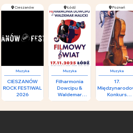
Cieszanów
Łódź
Poznań
Muzyka
Muzyka
Muzyka
CIESZANÓW
Filharmonia
17.
ROCK FESTIWAL
Dowcipu &
Międzynarodo
2026
Waldemar
Konkurs
Malicki -
Skrzypcowy im
89.25 zł
108 zł
1
FILMOWY
H.
ŚWIAT
Wieniawskiego
II Koncert
Laureatów