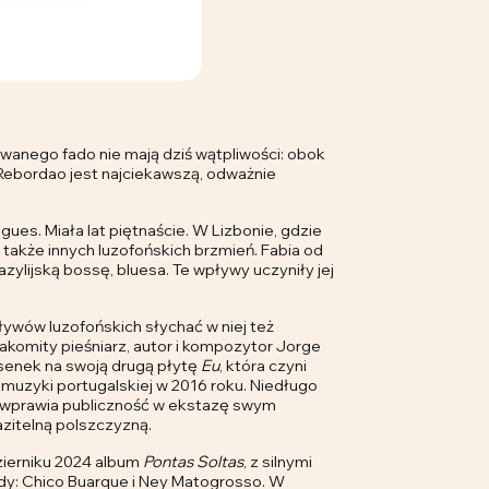
wanego fado nie mają dziś wątpliwości: obok
a Rebordao jest najciekawszą, odważnie
gues. Miała lat piętnaście. W Lizbonie, gdzie
ć także innych luzofońskich brzmień. Fabia od
ylijską bossę, bluesa. Te wpływy uczyniły jej
pływów luzofońskich słychać w niej też
nakomity pieśniarz, autor i kompozytor Jorge
senek na swoją drugą płytę
Eu
, która czyni
uzyki portugalskiej w 2016 roku. Niedługo
 i wprawia publiczność w ekstazę swym
azitelną polszczyzną.
zierniku 2024 album
Pontas Soltas
, z silnymi
ndy: Chico Buarque i Ney Matogrosso. W