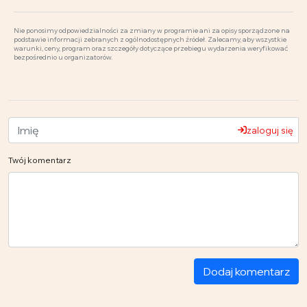
Nie ponosimy odpowiedzialności za zmiany w programie ani za opisy sporządzone na
podstawie informacji zebranych z ogólnodostępnych źródeł. Zalecamy, aby wszystkie
warunki, ceny, program oraz szczegóły dotyczące przebiegu wydarzenia weryfikować
bezpośrednio u organizatorów.
zaloguj się
Twój komentarz
Dodaj komentarz