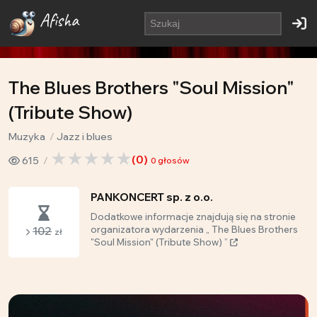
Afisha
The Blues Brothers "Soul Mission"
(Tribute Show)
Muzyka
Jazz i blues
(
0
)
615
0
głosów
PANKONCERT sp. z o.o.
Dodatkowe informacje znajdują się na stronie
102
organizatora wydarzenia „ The Blues Brothers
zł
"Soul Mission" (Tribute Show) ”