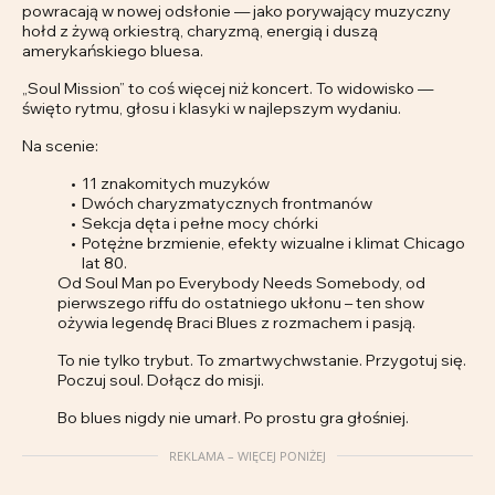
powracają w nowej odsłonie — jako porywający muzyczny
hołd z żywą orkiestrą, charyzmą, energią i duszą
amerykańskiego bluesa.
„Soul Mission” to coś więcej niż koncert. To widowisko —
święto rytmu, głosu i klasyki w najlepszym wydaniu.
Na scenie:
11 znakomitych muzyków
Dwóch charyzmatycznych frontmanów
Sekcja dęta i pełne mocy chórki
Potężne brzmienie, efekty wizualne i klimat Chicago
lat 80.
Od Soul Man po Everybody Needs Somebody, od
pierwszego riffu do ostatniego ukłonu – ten show
ożywia legendę Braci Blues z rozmachem i pasją.
To nie tylko trybut. To zmartwychwstanie. Przygotuj się.
Poczuj soul. Dołącz do misji.
Bo blues nigdy nie umarł. Po prostu gra głośniej.
REKLAMA – WIĘCEJ PONIŻEJ