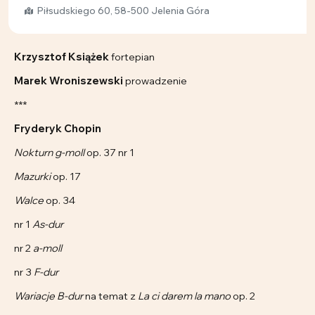
Piłsudskiego 60, 58-500 Jelenia Góra
Krzysztof Książek
fortepian
Marek Wroniszewski
prowadzenie
***
Fryderyk Chopin
Nokturn g-moll
op. 37 nr 1
Mazurki
op. 17
Walce
op. 34
nr 1
As-dur
nr 2
a-moll
nr 3
F-dur
Wariacje B-dur
na temat z
La ci darem la mano
op. 2