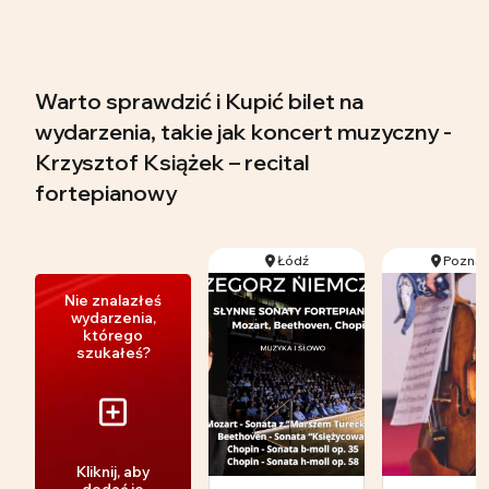
Warto sprawdzić i Kupić bilet na
wydarzenia, takie jak koncert muzyczny -
Krzysztof Książek – recital
fortepianowy
Łódź
Pozna
Nie znalazłeś
wydarzenia,
którego
szukałeś?
Kliknij, aby
dodać je