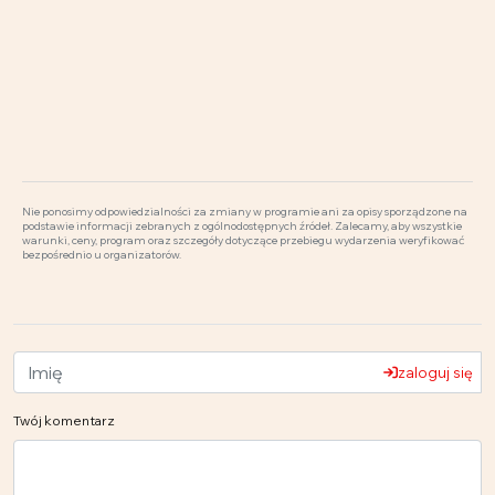
Nie ponosimy odpowiedzialności za zmiany w programie ani za opisy sporządzone na
podstawie informacji zebranych z ogólnodostępnych źródeł. Zalecamy, aby wszystkie
warunki, ceny, program oraz szczegóły dotyczące przebiegu wydarzenia weryfikować
bezpośrednio u organizatorów.
zaloguj się
Twój komentarz