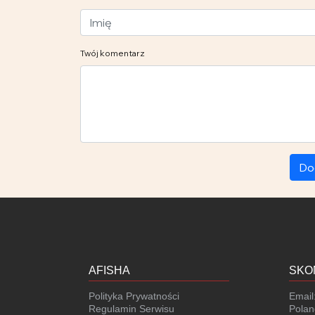
Twój komentarz
Do
AFISHA
SKO
Polityka Prywatności
Email
Regulamin Serwisu
Polan