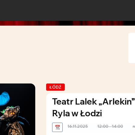
ŁÓDŹ
Teatr Lalek „Arlekin
Ryla w Łodzi
16.11.2025
12:00 - 14:00
n
📆