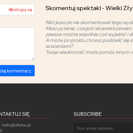
Skomentuj spektakl - Wielki Zły
zaloguj się
Nikt jeszcze nie skomentował tego wyd
Masz pytanie, czegoś nie jesteś pewien 
zawsze można wspólnie coś wyjaśnić i d
A może po prostu chcesz podzielić się s
wrażeniami?
Twoja wiadomość może pomóc innym i 
daj komentarz
NTAKTUJ SIĘ
SUBSCRIBE
:
hello@afisha.pl
d