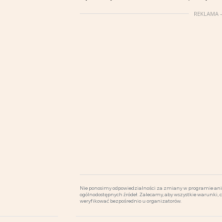
REKLAMA –
Nie ponosimy odpowiedzialności za zmiany w programie ani 
ogólnodostępnych źródeł. Zalecamy, aby wszystkie warunki, 
weryfikować bezpośrednio u organizatorów.