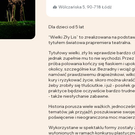
Wólczańska 5, 90-718 Łódź
Dla dzieci od 5 lat
“Wielki Zły Lis” to zrealizowana na pods
tytułem światowa prapremiera teatralna.
Tytułowy wielki, zły lis wprawdzie bardzo c
jednak zupełnie mu to nie wychodzi. Przez
próba polowania kończy się fiaskiem i upok
okolicy, szczególnie kur. Bezradny i wciąż 
namówić prawdziwemu drapieżnikowi, wilkow
kury i ryzykować życie, skoro można ukraść
żeby zrobiły się tłuściutkie, i już - posiłe
praktyce będzie oczywiście bardzo trudne
- także niesłychanie zabawne.
Historia porusza wiele ważkich, jednocze
tematów, jak przyjaźń, poszukiwanie swoje
poświęcenie i nieograniczona moc macierzy
Wykorzystane w spektaklu formy zostały 
wyłonionych w ramach konkursu plastycznego