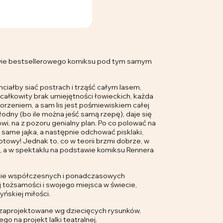
tawie bestsellerowego komiksu pod tym samym
hciałby siać postrach i trząść całym lasem,
 całkowity brak umiejętności łowieckich, każda
orzeniem, a sam lis jest pośmiewiskiem całej
głodny (bo ile można jeść samą rzepę), daje się
i, na z pozoru genialny plan. Po co polować na
 same jajka, a następnie odchować pisklaki,
k gotowy! Jednak to, co w teorii brzmi dobrze, w
, a w spektaklu na podstawie komiksu Rennera
śnie współczesnych i ponadczasowych
j tożsamości i swojego miejsca w świecie,
ńskiej miłości.
zaprojektowane wg dziecięcych rysunków,
 na projekt lalki teatralnej.