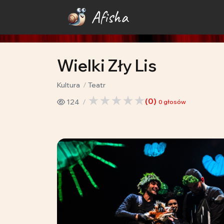
Afisha
Wielki Zły Lis
Kultura
Teatr
(
0
)
124
0
głosów