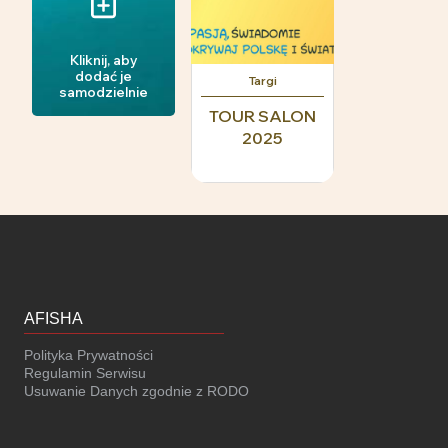
Kliknij, aby
dodać je
Targi
samodzielnie
TOUR SALON
2025
AFISHA
Polityka Prywatności
Regulamin Serwisu
Usuwanie Danych zgodnie z RODO