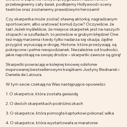
przebiegniemy cały świat, podbijemy Hollywood i sceny
teatrów oraz zostaniemy prawdziwymi herosami!
Czy skarpetka może zostać sławną aktorką, nagradzanym
sportowcem, albo uratować komuś życie? Oczywiście, że
tak! Jeżeli myśleliście, że miejsce skarpetek jest na naszych
stopach i w szufladach, to jesteście w grubym błędzie! One
też mają marzenia i kiedy tylko nadarza się okazja, żądne
przygód, wyruszają w drogę. Historie, które przeżywają, są
pokręcone i pełne niespodzianek. Niezależnie od trudności,
jakie napotkają na swojej drodze – skarpetki zawsze są górą!
Skarpetki powracają w kolejnej kinowej odsłonie
inspirowanej bestsellerowymi książkami Justyny Bednarek i
Daniela de Latoura.
W tym secie czekają na Was następujące opowieści:
1. O skarpetce, która została gwiazdą
2. O dwóch skarpetkach podróżniczkach
3. O skarpetce, która pomogła kapturkowi pokonać wilka
4. O skarpetce, która wystartowała w maratonie