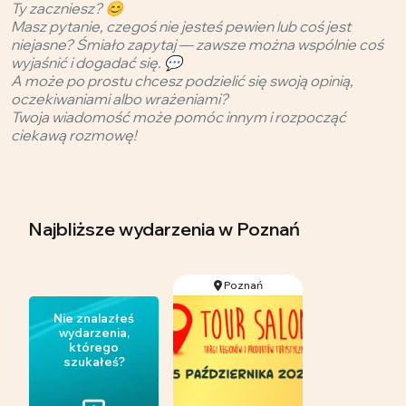
Ty zaczniesz? 😊
Masz pytanie, czegoś nie jesteś pewien lub coś jest
niejasne? Śmiało zapytaj — zawsze można wspólnie coś
wyjaśnić i dogadać się. 💬
A może po prostu chcesz podzielić się swoją opinią,
oczekiwaniami albo wrażeniami?
Twoja wiadomość może pomóc innym i rozpocząć
ciekawą rozmowę!
Najbliższe wydarzenia
w Poznań
Poznań
Nie znalazłeś
wydarzenia,
którego
szukałeś?