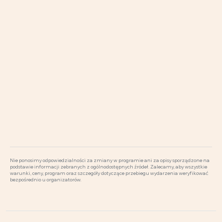
Nie ponosimy odpowiedzialności za zmiany w programie ani za opisy sporządzone na
podstawie informacji zebranych z ogólnodostępnych źródeł. Zalecamy, aby wszystkie
warunki, ceny, program oraz szczegóły dotyczące przebiegu wydarzenia weryfikować
bezpośrednio u organizatorów.