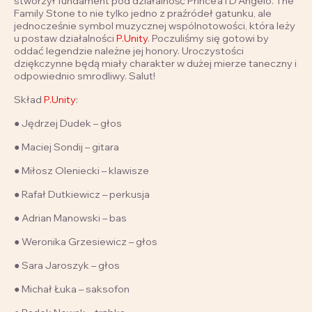
stworzył fundament pod działalność Prince’a i D’Angelo. The
Family Stone to nie tylko jedno z praźródeł gatunku, ale
jednocześnie symbol muzycznej wspólnotowości, która leży
u postaw działalności
P.Unity
. Poczuliśmy się gotowi by
oddać legendzie należne jej honory. Uroczystości
dziękczynne będą miały charakter w dużej mierze taneczny i
odpowiednio smrodliwy. Salut!
Skład
P.Unity
:
● Jędrzej Dudek – głos
● Maciej Sondij – gitara
● Miłosz Oleniecki – klawisze
● Rafał Dutkiewicz – perkusja
● Adrian Manowski – bas
● Weronika Grzesiewicz – głos
● Sara Jaroszyk – głos
● Michał Łuka – saksofon