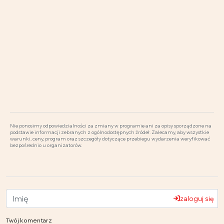
Nie ponosimy odpowiedzialności za zmiany w programie ani za opisy sporządzone na
podstawie informacji zebranych z ogólnodostępnych źródeł. Zalecamy, aby wszystkie
warunki, ceny, program oraz szczegóły dotyczące przebiegu wydarzenia weryfikować
bezpośrednio u organizatorów.
zaloguj się
Twój komentarz