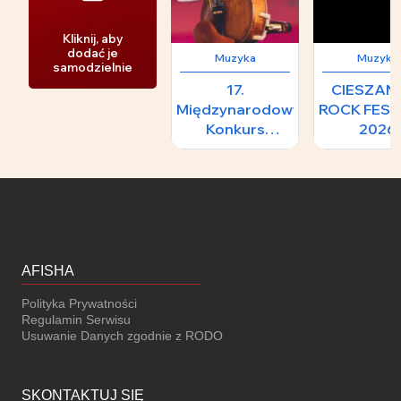
Kliknij, aby
dodać je
Muzyka
Muzyka
samodzielnie
17.
CIESZA
Międzynarodowy
ROCK FEST
Konkurs
2026
Skrzypcowy im.
H.
Wieniawskiego -
II Koncert
Laureatów
AFISHA
Polityka Prywatności
Regulamin Serwisu
Usuwanie Danych zgodnie z RODO
SKONTAKTUJ SIĘ