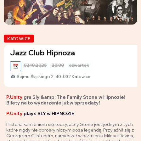
KATOWICE
Jazz Club Hipnoza
02.10.2025
20:00
czwartek
📆
Sejmu Śląskiego 2, 40-032 Katowice
P.Unity
gra Sly &amp; The Family Stone w Hipnozie!
Bilety na to wydarzenie już w sprzedaży!
P.Unity
plays SLY w HIPNOZIE
Historia kamieniem się toczy, a Sly Stone jest jednym z tych,
które nigdy nie obrosły niczym poza legendą. Przyjaźnił się z
George’em Clintonem, namieszał w brzmieniu Milesa Davisa,