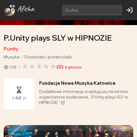
Afisha
P.Unity plays SLY w HIPNOZIE
P.unity
Muzyka
Dyskoteki i potańcówki
(
0
)
119
0
głosów
Fundacja Nowa Muzyka Katowice
Dodatkowe informacje znajdują się na stronie
63
organizatora wydarzenia „ P.Unity plays SLY w
zł
HIPNOZIE ”