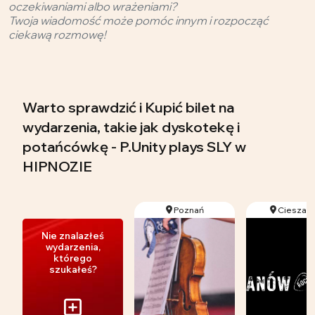
oczekiwaniami albo wrażeniami?
Twoja wiadomość może pomóc innym i rozpocząć
ciekawą rozmowę!
Warto sprawdzić i Kupić bilet na
wydarzenia, takie jak dyskotekę i
potańcówkę - P.Unity plays SLY w
HIPNOZIE
Poznań
Cieszan
Nie znalazłeś
wydarzenia,
którego
szukałeś?