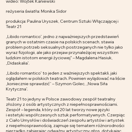
wideo: Wojtek Kaniewski
reżyseria światła: Monika Sidor
produkcja: Paulina Uryszek, Centrum Sztuki Włączającej i
Teatr 21
„Libido romantico”, jedno z najważniejszych przedstawień
granych w ostatnim czasie na polskich scenach, stawia
problem potrzeb seksualnych postrzeganych nie tylko jako
wyraz fizjologii, ale jako przejaw przynależącej wszystkim
ludzkim istotom energii życiowej" – Magdalena Hasiuk,
„Didaskalia”.
„Libido romantico” to jeden z ważniejszych spektakli, jaki
oglądałem w polskich teatrach. Powinien wylądować na liście
„koniecznie sprawdzić” – Szymon Golec, „Nowa Siła
Krytyczna”.
Teatr 21 to jedyny w Polsce zawodowy zespół teatralny
złożony z osób artystycznych z niepełnosprawnościami.
Zespół – legenda, który od 20 lat tworzy nowe języki
i estetyki współczesnych sztuk performatywnych. Czerpiąc
z Ciało Umysłów i doświadczeń zespołu artystów i artystek
z niepełnosprawnością, zajmuje się tematem różnorodności
nierzadko zabierając odważny artystyczny głos, dotykając