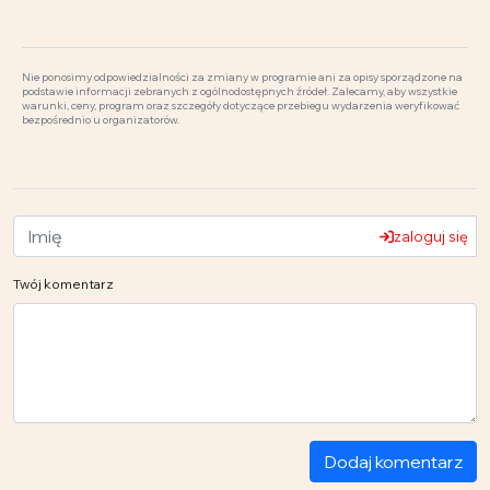
Nie ponosimy odpowiedzialności za zmiany w programie ani za opisy sporządzone na
podstawie informacji zebranych z ogólnodostępnych źródeł. Zalecamy, aby wszystkie
warunki, ceny, program oraz szczegóły dotyczące przebiegu wydarzenia weryfikować
bezpośrednio u organizatorów.
zaloguj się
Twój komentarz
Dodaj komentarz