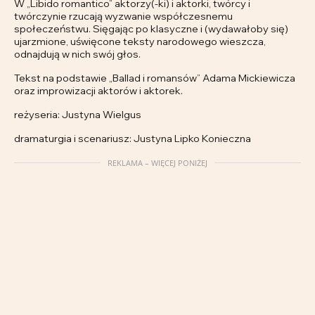
W „Libido romantico” aktorzy(-ki) i aktorki, twórcy i
twórczynie rzucają wyzwanie współczesnemu
społeczeństwu. Sięgając po klasyczne i (wydawałoby się)
ujarzmione, uświęcone teksty narodowego wieszcza,
odnajdują w nich swój głos.
Tekst na podstawie „Ballad i romansów” Adama Mickiewicza
oraz improwizacji aktorów i aktorek.
reżyseria: Justyna Wielgus
dramaturgia i scenariusz: Justyna Lipko Konieczna
REKLAMA – WIĘCEJ PONIŻEJ