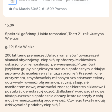
📆
Św. Marcin 80/82, 61-809 Poznań
15.09
Spektakl gościnny „Libido romantico”, Teatr 21, reż. Justyna
Wielgus
g. 19 | Sala Wielka
200 lat temu premierze „Ballad i romansów” towarzyszył
skandal obyczajowy i niepokój społeczny. Mickiewicza
oskarżono o niemoralność i perwersyjność. Przemówił
językiem grupy o najniższym statusie społecznym, oddając
jej prawo do ucieleśnienia fantazji i pragnień. Przepełnione
erotyzmem, zmysłowością, miłosnym szaleństwem teksty
odgrywały również rolę emancypacyjną, stając się
manifestem nowej wrażliwości, znosząc hierarchie klasowe i
postulując demokrację uczuć. „Balladami” wprowadził nowe,
niedopuszczalne społecznie obrazy, które uderzyły z całą
mocą w mieszczańską pruderyjność. Czy jego teksty mogą
dziś wywołać podobny niepokój?