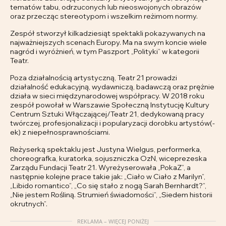
tematów tabu, odrzuconych lub nieoswojonych obrazów
oraz przecząc stereotypom i wszelkim reżimom normy.
Zespół stworzył kilkadziesiąt spektakli pokazywanych na
najważniejszych scenach Europy. Ma na swym koncie wiele
nagród i wyróżnień, w tym Paszport „Polityki” w kategorii
Teatr.
Poza działalnością artystyczną, Teatr 21 prowadzi
działalność edukacyjną, wydawniczą, badawczą oraz prężnie
działa w sieci międzynarodowej współpracy. W 2018 roku
zespół powołał w Warszawie Społeczną Instytucję Kultury
Centrum Sztuki Włączającej/Teatr 21, dedykowaną pracy
twórczej, profesjonalizacji i popularyzacji dorobku artystów(-
ek) z niepełnosprawnościami.
Reżyserką spektaklu jest Justyna Wielgus, performerka,
choreografka, kuratorka, sojuszniczka OzN, wiceprezeska
Zarządu Fundacji Teatr 21. Wyreżyserowała „PokaZ”, a
następnie kolejne prace takie jak: „Ciało w Ciało z Marilyn”,
„Libido romantico”, „Co się stało z nogą Sarah Bernhardt?”,
„Nie jestem Rośliną. Strumień świadomości”, „Siedem historii
okrutnych”.
REKLAMA – WIĘCEJ PONIŻEJ