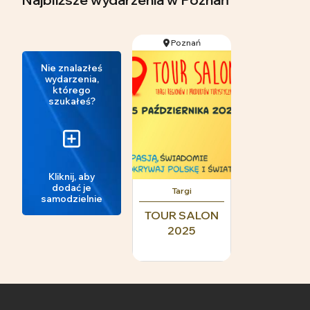
Poznań
Nie znalazłeś
wydarzenia,
którego
szukałeś?
Kliknij, aby
dodać je
Targi
samodzielnie
TOUR SALON
2025