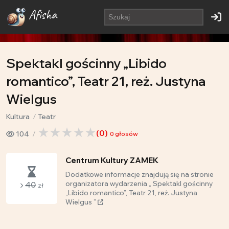
Afisha
Spektakl gościnny „Libido
romantico”, Teatr 21, reż. Justyna
Wielgus
Kultura
Teatr
(
0
)
104
0
głosów
Centrum Kultury ZAMEK
Dodatkowe informacje znajdują się na stronie
40
organizatora wydarzenia „ Spektakl gościnny
zł
„Libido romantico”, Teatr 21, reż. Justyna
Wielgus ”