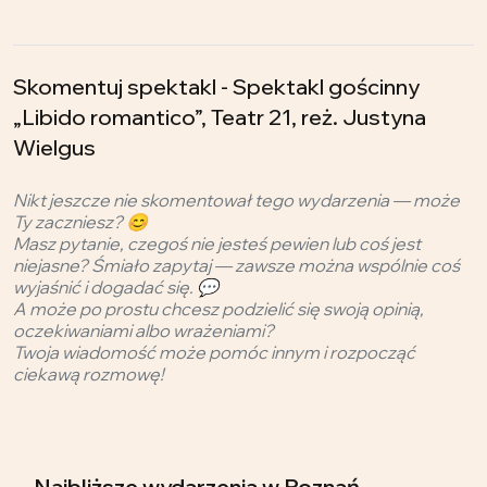
Skomentuj spektakl - Spektakl gościnny
„Libido romantico”, Teatr 21, reż. Justyna
Wielgus
Nikt jeszcze nie skomentował tego wydarzenia — może
Ty zaczniesz? 😊
Masz pytanie, czegoś nie jesteś pewien lub coś jest
niejasne? Śmiało zapytaj — zawsze można wspólnie coś
wyjaśnić i dogadać się. 💬
A może po prostu chcesz podzielić się swoją opinią,
oczekiwaniami albo wrażeniami?
Twoja wiadomość może pomóc innym i rozpocząć
ciekawą rozmowę!
Najbliższe wydarzenia
w Poznań