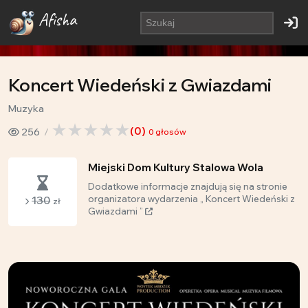
Afisha
Koncert Wiedeński z Gwiazdami
Muzyka
(
0
)
256
0
głosów
Miejski Dom Kultury Stalowa Wola
Dodatkowe informacje znajdują się na stronie
130
organizatora wydarzenia „ Koncert Wiedeński z
zł
Gwiazdami ”