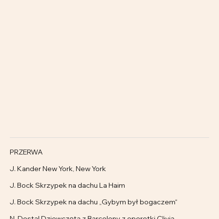
PRZERWA
J. Kander New York, New York
J. Bock Skrzypek na dachu La Haim
J. Bock Skrzypek na dachu „Gybym był bogaczem“
N. Dostal Dziewczęta z Barcelony z operetki Clivia