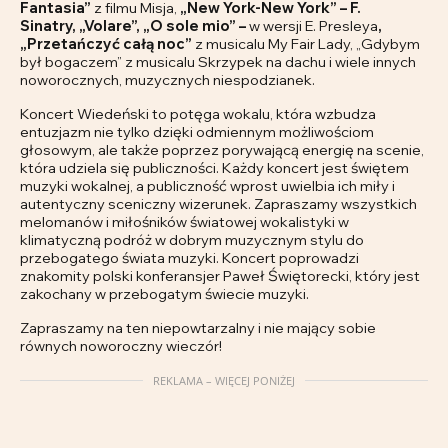
Fantasia”
z filmu Misja,
„New York-New York” – F.
Sinatry, „Volare”,
„O sole mio” –
w wersji E. Presleya
,
„Przetańczyć całą noc”
z musicalu My Fair Lady, „Gdybym
był bogaczem” z musicalu Skrzypek na dachu i wiele innych
noworocznych, muzycznych niespodzianek.
Koncert Wiedeński to potęga wokalu, która wzbudza
entuzjazm nie tylko dzięki odmiennym możliwościom
głosowym, ale także poprzez porywającą energię na scenie,
która udziela się publiczności. Każdy koncert jest świętem
muzyki wokalnej, a publiczność wprost uwielbia ich miły i
autentyczny sceniczny wizerunek. Zapraszamy wszystkich
melomanów i miłośników światowej wokalistyki w
klimatyczną podróż w dobrym muzycznym stylu do
przebogatego świata muzyki. Koncert poprowadzi
znakomity polski konferansjer Paweł Świętorecki, który jest
zakochany w przebogatym świecie muzyki.
Zapraszamy na ten niepowtarzalny i nie mający sobie
równych noworoczny wieczór!
REKLAMA – WIĘCEJ PONIŻEJ