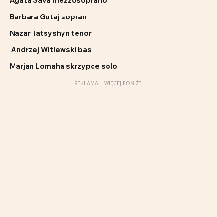
Agata Sava mezzosoprano
Barbara Gutaj sopran
Nazar Tatsyshyn tenor
Andrzej Witlewski bas
Marjan Lomaha skrzypce solo
REKLAMA – WIĘCEJ PONIŻEJ