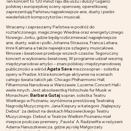
Ten koncert to 120 minut raju dla uszu i duszy! Giganci
polskiej i europejskiej sceny operowej, operetkowej
zaprezentują Państwu najpiekniejsze arie, duety i pieśni
wiedeńskich kompozytorów i musicali.
Wracamy i zapraszamy Państwa w podróż do
roztańczonego, magicznego Wiednia oraz energetycznego
Nowego Jorku, gdzie będą rozbrzmiewać najpiękniejsze
arie, duety, walce i polki Johanna Straussa, Franca Lehara,
Imre Kalmana a także największe szlagiery musicalowe,
filmowe i światowe przeboje wszech czasów. Tegoroczny
koncert w wykonaniu światowej. W programie udział wezmą
międzynarodowi artyści – znani polskiej i międzynarodowej
publiczności a wśród
Agata Sava
mezzosopran - solistka
opery w Pradze, która koncertuje aktywnie na scenach
całego świata takich jak: Chicago Philharmonic Hall,
Filharmonia Narodowa w Warszawie, Lucerne Concert Hall i
wiele innych. Jest absolwentką Hohschule fur Musik w
Monachium.
Barbara Gutaj
sopran, solistka Teatru
Wielkiego w Poznaniu, wyróżniona prestiżową Teatralną
Nagrodą Muzyczną im. Jana Kiepury w kategorii „Najlepszy
Debiut” za debiut na deskach Mazowieckiego Teatru
Muzycznego. Debiut w Teatrze Wielkim Poznaniu miał
miejsce podczas premiery „Fausta” A. Radziwiłła w reżyserii
Adama Hanuszkiewicza, gdzie jej rolę Małgorzaty