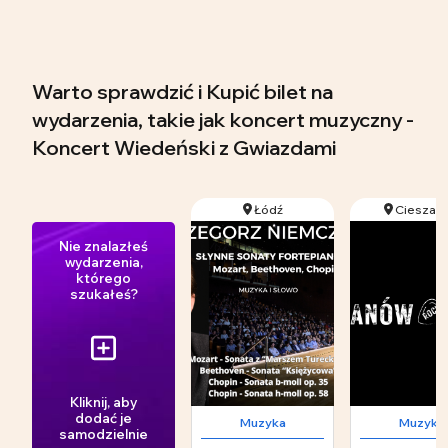
Warto sprawdzić i Kupić bilet na
wydarzenia, takie jak koncert muzyczny -
Koncert Wiedeński z Gwiazdami
Łódź
Cieszan
Nie znalazłeś
wydarzenia,
którego
szukałeś?
Kliknij, aby
dodać je
Muzyka
Muzyka
samodzielnie