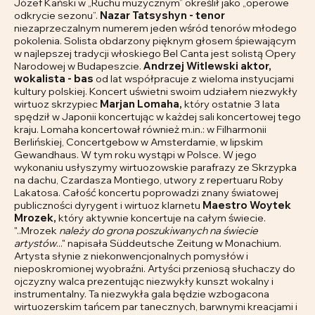
Józef Kański w „Ruchu muzycznym” określił jako „operowe
odkrycie sezonu”.
Nazar Tatsyshyn - tenor
niezaprzeczalnym numerem jeden wśród tenorów młodego
pokolenia. Solista obdarzony pięknym głosem śpiewającym
w najlepszej tradycji włoskiego Bel Canta jest solistą Opery
Narodowej w Budapeszcie.
Andrzej Witlewski aktor,
wokalista - bas
od lat współpracuje z wieloma instyucjami
kultury polskiej. Koncert uświetni swoim udziałem niezwykły
wirtuoz skrzypiec
Marjan Lomaha,
który ostatnie 3 lata
spędził w Japonii koncertując w każdej sali koncertowej tego
kraju. Lomaha koncertował również m.in.: w Filharmonii
Berlińskiej, Concertgebow w Amsterdamie, w lipskim
Gewandhaus. W tym roku wystąpi w Polsce. W jego
wykonaniu usłyszymy wirtuozowskie parafrazy ze Skrzypka
na dachu, Czardasza Montiego, utwory z repertuaru Roby
Lakatosa. Całość koncertu poprowadzi znany światowej
publiczności dyrygent i wirtuoz klarnetu
Maestro Woytek
Mrozek,
który aktywnie koncertuje na całym świecie.
"..Mrozek
należy do grona poszukiwanych na świecie
artystów
..." napisała Süddeutsche Zeitung w Monachium.
Artysta słynie z niekonwencjonalnych pomysłów i
nieposkromionej wyobraźni. Artyści przeniosą słuchaczy do
ojczyzny walca prezentując niezwykły kunszt wokalny i
instrumentalny. Ta niezwykła gala będzie wzbogacona
wirtuozerskim tańcem par tanecznych, barwnymi kreacjami i