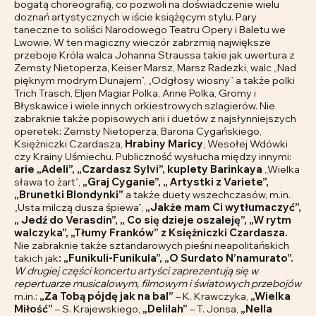
bogatą choreografią, co pozwoli na doświadczenie wielu
doznań artystycznych w iście książęcym stylu. Pary
taneczne to soliści Narodowego Teatru Opery i Baletu we
Lwowie. W ten magiczny wieczór zabrzmią największe
przeboje Króla walca Johanna Straussa takie jak uwertura z
Zemsty Nietoperza, Keiser Marsz, Marsz Radezki, walc „Nad
pięknym modrym Dunajem”, „Odgłosy wiosny” a także polki
Trich Trasch, Eljen Magiar Polka, Anne Polka, Gromy i
Błyskawice i wiele innych orkiestrowych szlagierów. Nie
zabraknie także popisowych arii i duetów z najsłynniejszych
operetek: Zemsty Nietoperza, Barona Cygańskiego,
Księżniczki Czardasza,
Hrabiny Maricy
, Wesołej Wdówki
czy Krainy Uśmiechu. Publiczność wysłucha między innymi:
arie „Adeli”, „Czardasz Sylvi”, kuplety Barinkaya
„Wielka
sława to żart”,
„
Graj Cyganie”,
„ Artystki z Variete”,
„Brunetki Blondynki”
a także duety wszechczasów, m.in.
„Usta milczą dusza śpiewa”,
„Jakże mam Ci wytłumaczyć”,
„ Jedź do Verasdin”, „ Co się dzieje oszaleję”, „W rytm
walczyka”, „Tłumy Franków” z Księżniczki Czardasza.
Nie zabraknie także sztandarowych pieśni neapolitańskich
takich jak
: „Funikuli-Funikula”, „O Surdato N’namurato”.
W drugiej części koncertu artyści zaprezentują się w
repertuarze musicalowym, filmowym i światowych przebojów
m.in.:
„Za Tobą pójdę jak na bal”
– K. Krawczyka,
„Wielka
Miłość”
– S. Krajewskiego,
„Delilah”
– T. Jonsa,
„Nella