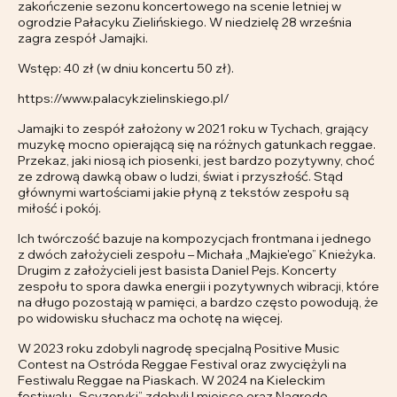
zakończenie sezonu koncertowego na scenie letniej w
ogrodzie Pałacyku Zielińskiego. W niedzielę 28 września
zagra zespół Jamajki.
Wstęp: 40 zł (w dniu koncertu 50 zł).
https://www.palacykzielinskiego.pl/
Jamajki to zespół założony w 2021 roku w Tychach, grający
muzykę mocno opierającą się na różnych gatunkach reggae.
Przekaz, jaki niosą ich piosenki, jest bardzo pozytywny, choć
ze zdrową dawką obaw o ludzi, świat i przyszłość. Stąd
głównymi wartościami jakie płyną z tekstów zespołu są
miłość i pokój.
Ich twórczość bazuje na kompozycjach frontmana i jednego
z dwóch założycieli zespołu – Michała „Majkie'ego” Knieżyka.
Drugim z założycieli jest basista Daniel Pejs. Koncerty
zespołu to spora dawka energii i pozytywnych wibracji, które
na długo pozostają w pamięci, a bardzo często powodują, że
po widowisku słuchacz ma ochotę na więcej.
W 2023 roku zdobyli nagrodę specjalną Positive Music
Contest na Ostróda Reggae Festival oraz zwyciężyli na
Festiwalu Reggae na Piaskach. W 2024 na Kieleckim
festiwalu „Scyzoryki” zdobyli I miejsce oraz Nagrodę