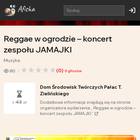
Afisha
Reggae w ogrodzie – koncert
zespołu JAMAJKI
Muzyka
(
0
)
80
0
głosów
Dom Środowisk Twórczych Pałac T.
Zielińskiego
43
Dodatkowe informacje znajdują się na stronie
zł
organizatora wydarzenia „ Reggae w ogrodzie –
koncert zespołu JAMAJKI ”