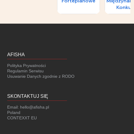
Fortepianowe
Międzynar
Konkur
Skrzypcowy
H.
Wieniawski
II Konce
Laureat
AFISHA
Polityka Prywatności
Regulamin Serwisu
Usuwanie Danych zgodnie z RODO
SKONTAKTUJ SIĘ
Email:
hello@afisha.pl
Poland
CONTEXXT EU