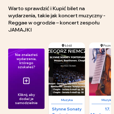
Warto sprawdzić i Kupić bilet na
wydarzenia, takie jak koncert muzyczny -
Reggae w ogrodzie – koncert zespołu
JAMAJKI
Łódź
Pozna
Nie znalazłeś
wydarzenia,
którego
szukałeś?
Kliknij, aby
dodać je
Muzyka
Muzyka
samodzielnie
Słynne Sonaty
17.