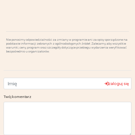
Nie ponosimy odpowiedzialności za zmiany w programie ani za opisy sporządzone na
podstawie informacji zebranych z ogólnodostępnych źródeł. Zalecamy, aby wszystkie
warunki, ceny, program oraz szczegóły dotyczące przebiegu wydarzenia weryfikować
bezpośrednio u organizatorów.
zaloguj się
Twój komentarz