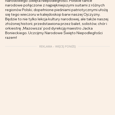
Narodowego Święta Niepodległości. Polskie tańce
narodowe połączone z najpiękniejszymi suitami z różnych
regionów Polski, dopełnione pieśniami patriotycznymi ułożą
się tego wieczoru w kalejdoskop barw naszej Ojczyzny.
Będzie to nie tylko lekcja kultury narodowej, ale także naszej
złożonej historii, przedstawiona przez balet, solistów, chór i
orkiestrę „Mazowsza” pod dyrekcją maestro Jacka
Bonieckiego. Uczcijmy Narodowe Święto Niepodległości
razem!
REKLAMA – WIĘCEJ PONIŻEJ