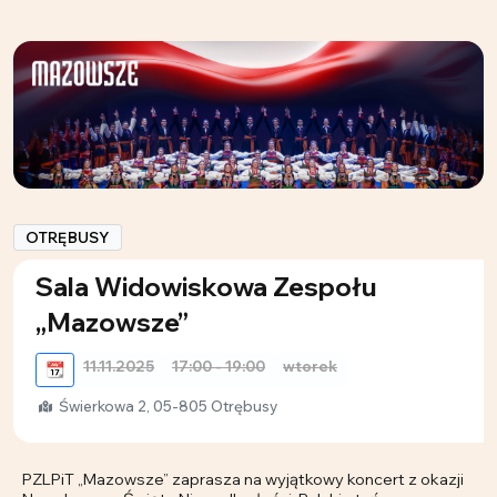
OTRĘBUSY
Sala Widowiskowa Zespołu
„Mazowsze”
11.11.2025
17:00 - 19:00
wtorek
📆
Świerkowa 2, 05-805 Otrębusy
PZLPiT „Mazowsze” zaprasza na wyjątkowy koncert z okazji