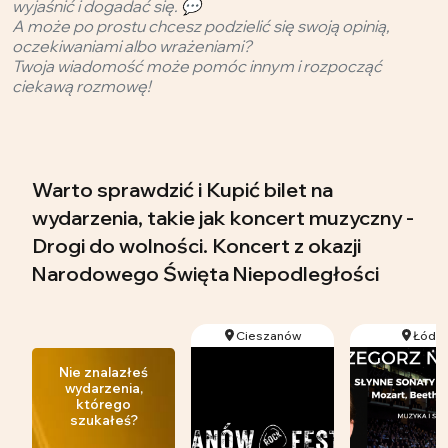
wyjaśnić i dogadać się. 💬
A może po prostu chcesz podzielić się swoją opinią,
oczekiwaniami albo wrażeniami?
Twoja wiadomość może pomóc innym i rozpocząć
ciekawą rozmowę!
Warto sprawdzić i Kupić bilet na
wydarzenia, takie jak koncert muzyczny -
Drogi do wolności. Koncert z okazji
Narodowego Święta Niepodległości
Cieszanów
Łódź
Nie znalazłeś
wydarzenia,
którego
szukałeś?