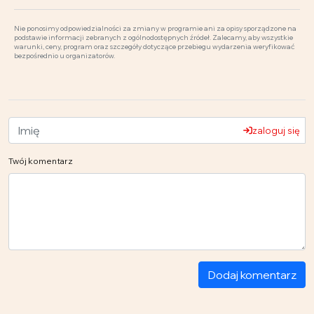
Nie ponosimy odpowiedzialności za zmiany w programie ani za opisy sporządzone na
podstawie informacji zebranych z ogólnodostępnych źródeł. Zalecamy, aby wszystkie
warunki, ceny, program oraz szczegóły dotyczące przebiegu wydarzenia weryfikować
bezpośrednio u organizatorów.
zaloguj się
Twój komentarz
Dodaj komentarz