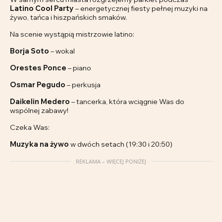
Latino Cool Party
– energetycznej fiesty pełnej muzyki na
żywo, tańca i hiszpańskich smaków.
Na scenie wystąpią mistrzowie latino:
Borja Soto
– wokal
Orestes Ponce
– piano
Osmar Pegudo
– perkusja
Daikelin Medero
– tancerka, która wciągnie Was do
wspólnej zabawy!
Czeka Was:
Muzyka na żywo
w dwóch setach (19:30 i 20:50)
REKLAMA – WIĘCEJ PONIŻEJ