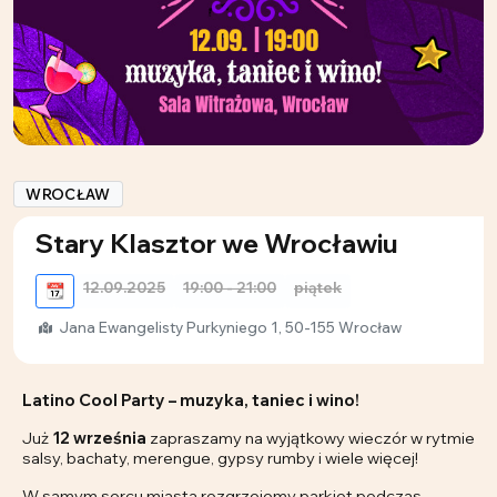
WROCŁAW
Stary Klasztor we Wrocławiu
12.09.2025
19:00 - 21:00
piątek
📆
Jana Ewangelisty Purkyniego 1, 50-155 Wrocław
Latino Cool Party – muzyka, taniec i wino!
Już
12 września
zapraszamy na wyjątkowy wieczór w rytmie
salsy, bachaty, merengue, gypsy rumby i wiele więcej!
W samym sercu miasta rozgrzejemy parkiet podczas