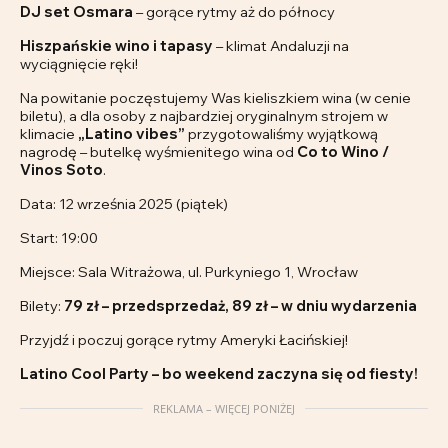
DJ set Osmara
– gorące rytmy aż do północy
Hiszpańskie wino i tapasy
– klimat Andaluzji na
wyciągnięcie ręki!
Na powitanie poczęstujemy Was kieliszkiem wina (w cenie
biletu), a dla osoby z najbardziej oryginalnym strojem w
klimacie
„Latino vibes”
przygotowaliśmy wyjątkową
nagrodę – butelkę wyśmienitego wina od
Co to Wino /
Vinos Soto
.
Data: 12 września 2025 (piątek)
Start: 19:00
Miejsce: Sala Witrażowa, ul. Purkyniego 1, Wrocław
Bilety:
79 zł – przedsprzedaż, 89 zł – w dniu wydarzenia
Przyjdź i poczuj gorące rytmy Ameryki Łacińskiej!
Latino Cool Party – bo weekend zaczyna się od fiesty!
REKLAMA – WIĘCEJ PONIŻEJ