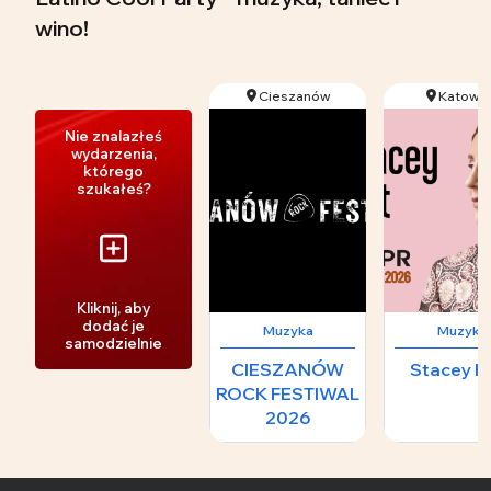
wino!
Cieszanów
Katowic
Nie znalazłeś
wydarzenia,
którego
szukałeś?
Kliknij, aby
dodać je
Muzyka
Muzyka
samodzielnie
CIESZANÓW
Stacey K
ROCK FESTIWAL
2026