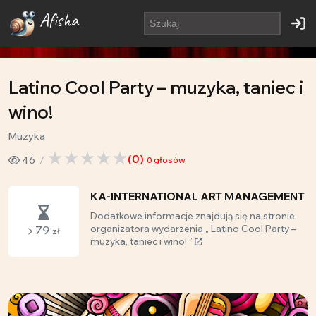
Afisha
Latino Cool Party – muzyka, taniec i
wino!
Muzyka
(
0
)
46
0
głosów
KA-INTERNATIONAL ART MANAGEMENT
Dodatkowe informacje znajdują się na stronie
79
organizatora wydarzenia „ Latino Cool Party –
zł
muzyka, taniec i wino! ”