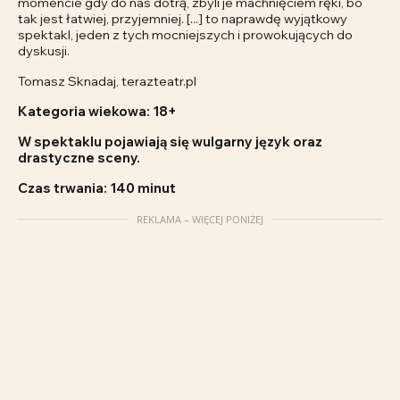
momencie gdy do nas dotrą, zbyli je machnięciem ręki, bo
tak jest łatwiej, przyjemniej. [...] to naprawdę wyjątkowy
spektakl, jeden z tych mocniejszych i prowokujących do
dyskusji.
Tomasz Sknadaj, terazteatr.pl
Kategoria wiekowa: 18+
W spektaklu pojawiają się wulgarny język oraz
drastyczne sceny.
Czas trwania: 140 minut
REKLAMA – WIĘCEJ PONIŻEJ