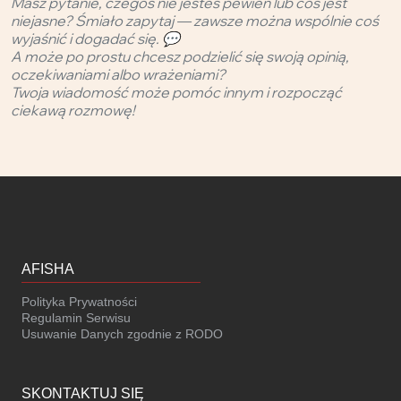
Masz pytanie, czegoś nie jesteś pewien lub coś jest
niejasne? Śmiało zapytaj — zawsze można wspólnie coś
wyjaśnić i dogadać się. 💬
A może po prostu chcesz podzielić się swoją opinią,
oczekiwaniami albo wrażeniami?
Twoja wiadomość może pomóc innym i rozpocząć
ciekawą rozmowę!
AFISHA
Polityka Prywatności
Regulamin Serwisu
Usuwanie Danych zgodnie z RODO
SKONTAKTUJ SIĘ