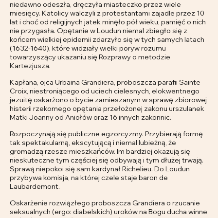
niedawno odeszła, dręczyła miasteczko przez wiele
miesięcy. Katolicy walczyli z protestantami zajadle przez 10
lat i choć od religijnych jatek minęło pół wieku, pamięć o nich
nie przygasła. Opętanie w Loudun niemal zbiegło się z
końcem wielkiej epidemii zdarzyło się w tych samych latach
(1632-1640), które widziały wielki poryw rozumu
towarzyszący ukazaniu się Rozprawy o metodzie
Kartezjusza.
Kapłana, ojca Urbaina Grandiera, proboszcza parafii Sainte
Croix, niestroniącego od uciech cielesnych, elokwentnego
jezuitę oskarżono o bycie zamieszanym w sprawę zbiorowej
histerii rzekomego opętania przełożonej zakonu urszulanek
Matki Joanny od Aniołów oraz 16 innych zakonnic.
Rozpoczynają się publiczne egzorcyzmy. Przybierają formę
tak spektakularną, ekscytującą i niemal lubieżną, że
gromadzą rzesze mieszkańców. Im bardziej okazują się
nieskuteczne tym częściej się odbywają i tym dłużej trwają.
Sprawą niepokoi się sam kardynał Richelieu. Do Loudun
przybywa komisja, na której czele staje baron de
Laubardemont.
Oskarżenie rozwiązłego proboszcza Grandiera o rzucanie
seksualnych (ergo: diabelskich) uroków na Bogu ducha winne