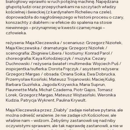
białogłowy wprawiło w ruch potężną machinę. Napędzana
głupotą ludzi oraz przepychankami na szczytach władzy
kościelnej i świeckiej (z kardynałem Richelieu na czele),
doprowadziła do najgłośniejszego w historii procesu o czary,
konszachty z diabłem i w efekcie do spalenia na stosie
niewinnego – przynajmniej w kwestii czarnej magii –
człowieka.
reżyseria: Maja Kleczewska / scenariusz: Grzegorz Niziołek,
Maja Kleczewska / dramaturgia: Grzegorz Niziołek /
scenografia: Zbigniew Libera / kostiumy: Konrad Parol /
choreografia: Kaya Kołodziejczyk / muzyka: Cezary
Duchnowski / reżyseria świateł i multimedia: Wojciech Puś /
inspicjentka/suflerka: Dorota Frączyk / asystent reżysera:
Grzegorz Margas / obsada: Oriana Soika, Ewa Dobrucka,
Przemysław Kosiński, Mateusz Trojanowski, Maciej Kulig,
Barbara Guzińska, Jagoda Krzywicka, Maria Suprun,
Flaunnette Mafa, Michał Czaderna, Piotr Gajos, Tomasz
Lorek, Grzegorz Margas, Mateusz Wojtasiński, Weronika
Kudzia, Patrycja Wykrent, Paulina Krywult.
Maja Kleczewska przez „Diabły” zadaje niełatwe pytania, ale
można odnieść wrażenie, że nie zadaje ich Kościołowi, ale
właśnie nam – widzom. Żebyśmy zastanowili się nad niby
oczywistymi sprawami, ale tak naprawdę zastanowili, a nie w