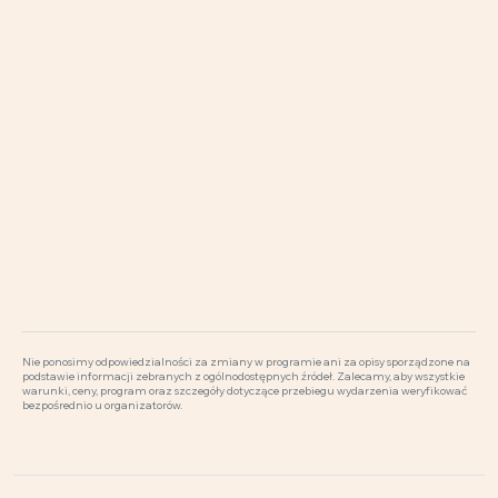
Nie ponosimy odpowiedzialności za zmiany w programie ani za opisy sporządzone na
podstawie informacji zebranych z ogólnodostępnych źródeł. Zalecamy, aby wszystkie
warunki, ceny, program oraz szczegóły dotyczące przebiegu wydarzenia weryfikować
bezpośrednio u organizatorów.