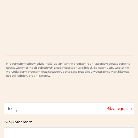
Nie ponosimy odpowiedzialności za zmiany w programie ani za opisy sporządzone na
podstawie informacji zebranych z ogólnodostępnych źródeł. Zalecamy, aby wszystkie
warunki, ceny, program oraz szczegóły dotyczące przebiegu wydarzenia weryfikować
bezpośrednio u organizatorów.
zaloguj się
Twój komentarz