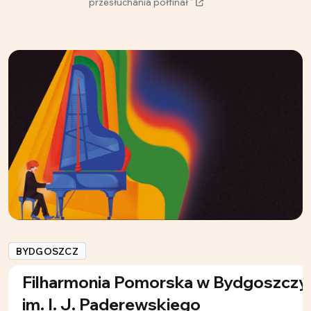
przesłuchania półfinał ”
BYDGOSZCZ
Filharmonia Pomorska w Bydgoszczy
im. I. J. Paderewskiego