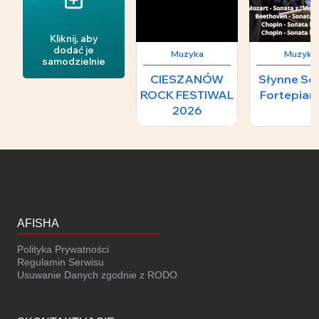
Kliknij, aby
dodać je
Muzyka
Muzyka
samodzielnie
CIESZANÓW
Słynne So
ROCK FESTIWAL
Fortepia
2026
AFISHA
Polityka Prywatności
Regulamin Serwisu
Usuwanie Danych zgodnie z RODO