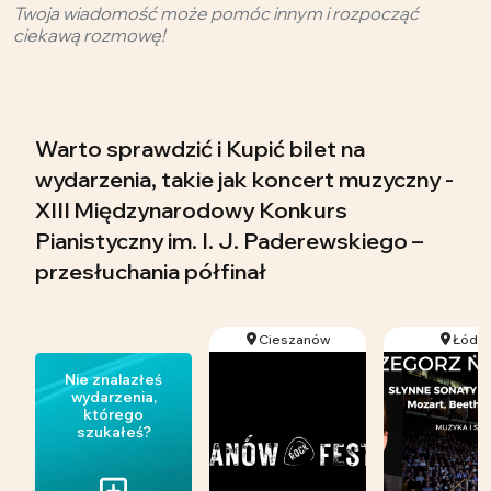
Twoja wiadomość może pomóc innym i rozpocząć
ciekawą rozmowę!
Warto sprawdzić i Kupić bilet na
wydarzenia, takie jak koncert muzyczny -
XIII Międzynarodowy Konkurs
Pianistyczny im. I. J. Paderewskiego –
przesłuchania półfinał
Cieszanów
Łódź
Nie znalazłeś
wydarzenia,
którego
szukałeś?