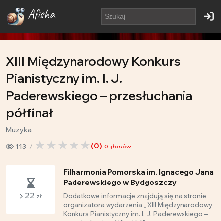
Afisha
XIII Międzynarodowy Konkurs
Pianistyczny im. I. J.
Paderewskiego – przesłuchania
półfinał
Muzyka
(
0
)
113
0
głosów
Filharmonia Pomorska im. Ignacego Jana
Paderewskiego w Bydgoszczy
22
Dodatkowe informacje znajdują się na stronie
zł
organizatora wydarzenia „ XIII Międzynarodowy
Konkurs Pianistyczny im. I. J. Paderewskiego –