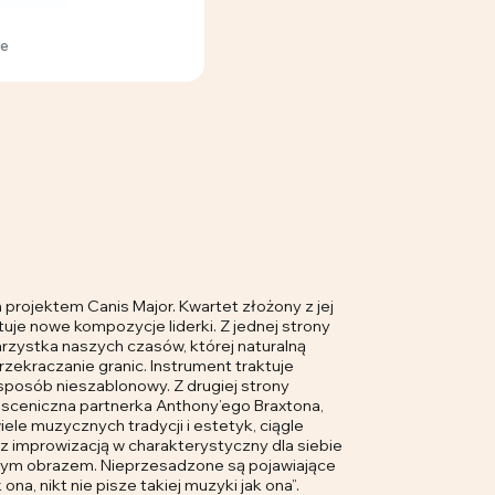
ce
projektem Canis Major. Kwartet złożony z jej
je nowe kompozycje liderki. Z jednej strony
arzystka naszych czasów, której naturalną
zekraczanie granic. Instrument traktuje
 sposób nieszablonowy. Z drugiej strony
 sceniczna partnerka Anthony’ego Braxtona,
ele muzycznych tradycji i estetyk, ciągle
z improwizacją w charakterystyczny dla siebie
ym obrazem. Nieprzesadzone są pojawiające
 ona, nikt nie pisze takiej muzyki jak ona”.