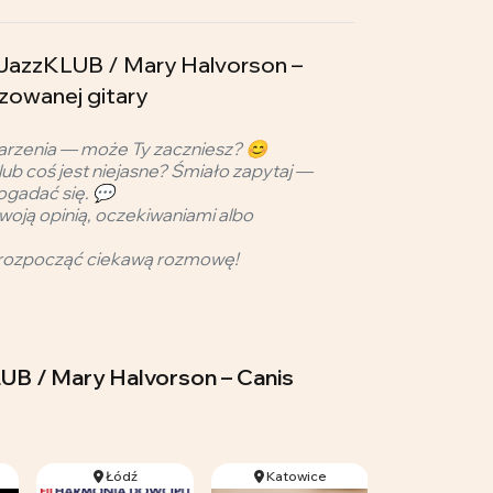
 JazzKLUB / Mary Halvorson –
izowanej gitary
arzenia — może Ty zaczniesz? 😊
lub coś jest niejasne? Śmiało zapytaj —
ogadać się. 💬
woją opinią, oczekiwaniami albo
rozpocząć ciekawą rozmowę!
LUB / Mary Halvorson – Canis
Łódź
Katowice
Opole