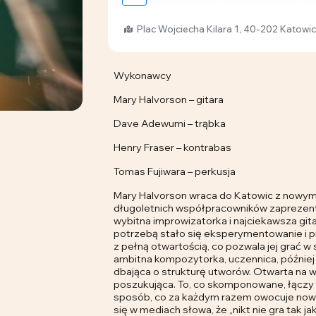
Plac Wojciecha Kilara 1, 40-202 Katowi
Wykonawcy
Mary Halvorson – gitara
Dave Adewumi – trąbka
Henry Fraser – kontrabas
Tomas Fujiwara – perkusja
Mary Halvorson wraca do Katowic z nowym 
długoletnich współpracowników zaprezentu
wybitna improwizatorka i najciekawsza git
potrzebą stało się eksperymentowanie i pr
z pełną otwartością, co pozwala jej grać w
ambitna kompozytorka, uczennica, później
dbająca o strukturę utworów. Otwarta na wi
poszukująca. To, co skomponowane, łączy 
sposób, co za każdym razem owocuje now
się w mediach słowa, że „nikt nie gra tak jak