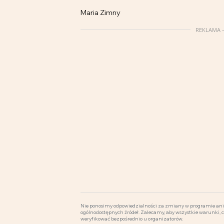
Maria Zimny
REKLAMA –
Nie ponosimy odpowiedzialności za zmiany w programie ani 
ogólnodostępnych źródeł. Zalecamy, aby wszystkie warunki, 
weryfikować bezpośrednio u organizatorów.