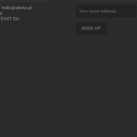
:
hello@afisha.pl
d
EXXT EU