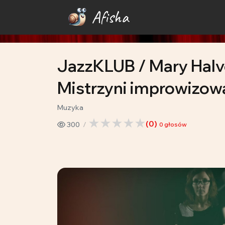
Afisha
JazzKLUB / Mary Halvo
Mistrzyni improwizowa
Muzyka
(
0
)
300
0
głosów