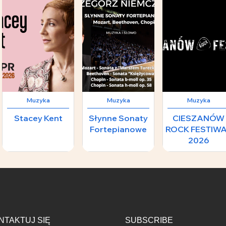
Muzyka
Muzyka
Muzyka
Stacey Kent
Słynne Sonaty
CIESZANÓW
Fortepianowe
ROCK FESTIW
2026
240 zł
208 zł
8
NTAKTUJ SIĘ
SUBSCRIBE