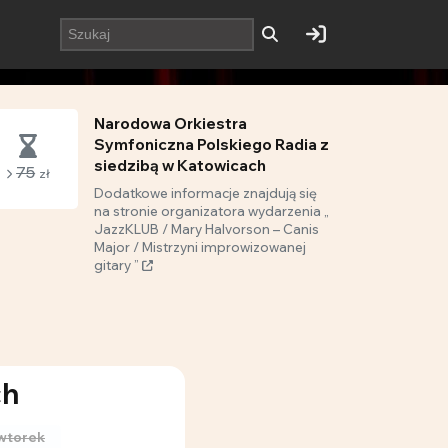
Narodowa Orkiestra
Symfoniczna Polskiego Radia z
siedzibą w Katowicach
75
zł
Dodatkowe informacje znajdują się
na stronie organizatora wydarzenia „
JazzKLUB / Mary Halvorson – Canis
Major / Mistrzyni improwizowanej
gitary ”
ch
wtorek