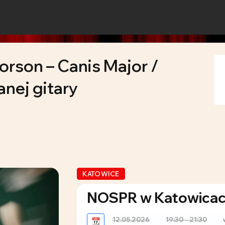
rson – Canis Major /
nej gitary
KATOWICE
NOSPR w Katowica
12.05.2026
19:30 - 21:30
📆