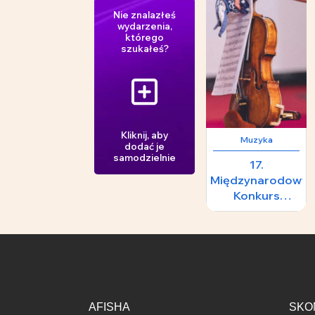
Nie znalazłeś
wydarzenia,
którego
szukałeś?
Kliknij, aby
Muzyka
dodać je
samodzielnie
17.
Międzynarodowy
Konkurs
Skrzypcowy im.
H.
Wieniawskiego -
II Koncert
Laureatów
AFISHA
SKO