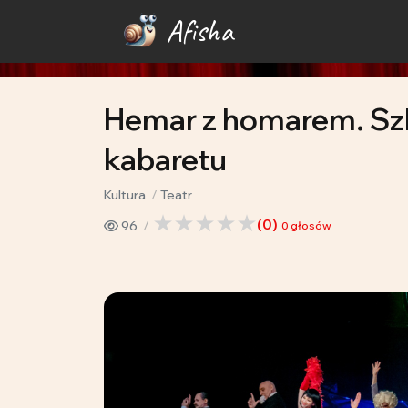
Afisha
Hemar z homarem. Sz
kabaretu
Kultura
Teatr
(
0
)
96
0
głosów