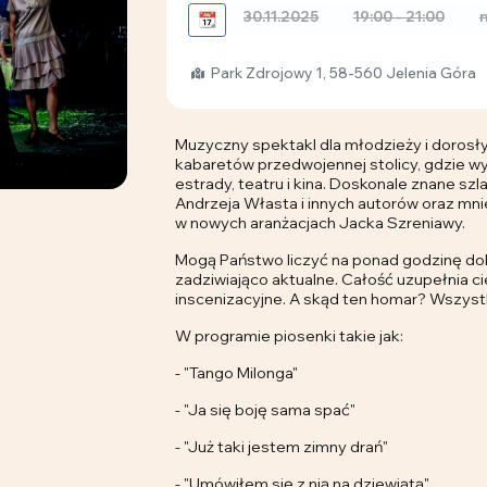
30.11.2025
19:00 - 21:00
n
📆
Park Zdrojowy 1, 58-560 Jelenia Góra
Muzyczny spektakl dla młodzieży i dorosły
kabaretów przedwojennej stolicy, gdzie 
estrady, teatru i kina. Doskonale znane sz
Andrzeja Własta i innych autorów oraz mn
w nowych aranżacjach Jacka Szreniawy.
Mogą Państwo liczyć na ponad godzinę dobr
zadziwiająco aktualne. Całość uzupełnia c
inscenizacyjne. A skąd ten homar? Wszystk
W programie piosenki takie jak:
- "Tango Milonga"
- "Ja się boję sama spać"
- "Już taki jestem zimny drań"
- "Umówiłem się z nią na dziewiątą"