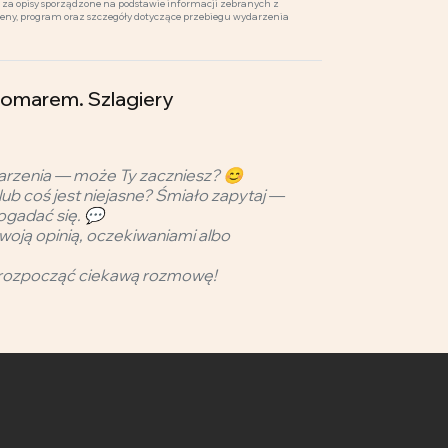
za opisy sporządzone na podstawie informacji zebranych z
ceny, program oraz szczegóły dotyczące przebiegu wydarzenia
homarem. Szlagiery
arzenia — może Ty zaczniesz? 😊
lub coś jest niejasne? Śmiało zapytaj —
ogadać się. 💬
woją opinią, oczekiwaniami albo
rozpocząć ciekawą rozmowę!