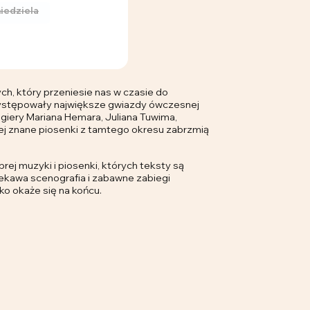
iedziela
ch, który przeniesie nas w czasie do
występowały największe gwiazdy ówczesnej
lagiery Mariana Hemara, Juliana Tuwima,
iej znane piosenki z tamtego okresu zabrzmią
ej muzyki i piosenki, których teksty są
iekawa scenografia i zabawne zabiegi
o okaże się na końcu.