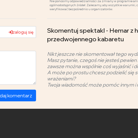
Nie ponosimy odpowiedzialności za zmiany w programie ani 
ogólnodostępnych źródeł. Zalecamy, aby wszystkie warunki, 
weryfikować bezpośrednio u organizatorów.
Skomentuj spektakl - Hemar z 
zaloguj się
przedwojennego kabaretu
Nikt jeszcze nie skomentował tego wyd
Masz pytanie, czegoś nie jesteś pewien 
zawsze można wspólnie coś wyjaśnić i d
A może po prostu chcesz podzielić się s
wrażeniami?
Twoja wiadomość może pomóc innym i 
daj komentarz