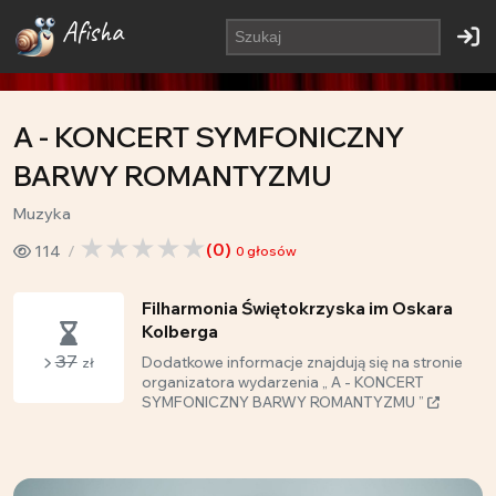
Afisha
A - KONCERT SYMFONICZNY
BARWY ROMANTYZMU
Muzyka
(
0
)
114
0
głosów
Filharmonia Świętokrzyska im Oskara
Kolberga
37
Dodatkowe informacje znajdują się na stronie
zł
organizatora wydarzenia „ A - KONCERT
SYMFONICZNY BARWY ROMANTYZMU ”