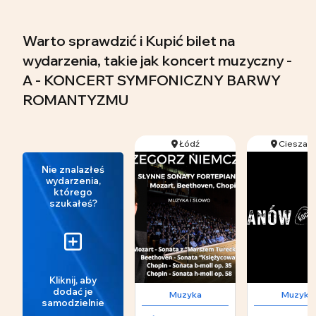
Warto sprawdzić i Kupić bilet na
wydarzenia, takie jak koncert muzyczny -
A - KONCERT SYMFONICZNY BARWY
ROMANTYZMU
Łódź
Cieszan
Nie znalazłeś
wydarzenia,
którego
szukałeś?
Kliknij, aby
dodać je
Muzyka
Muzyka
samodzielnie