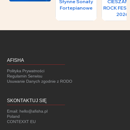
Słynne Sonaty
CIESZA
Fortepianowe
ROCK FEST
2026
AFISHA
Polityka Prywatności
Regulamin Serwisu
Usuwanie Danych zgodnie z RODO
SKONTAKTUJ SIĘ
Email:
hello@afisha.pl
Poland
CONTEXXT EU