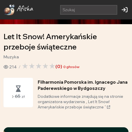
Afisha
Let It Snow! Amerykańskie
przeboje świąteczne
Muzyka
(
0
)
214
0
głosów
Filharmonia Pomorska im. Ignacego Jana
Paderewskiego w Bydgoszczy
65
Dodatkowe informacje znajdują się na stronie
zł
organizatora wydarzenia „ Let It Snow!
Amerykańskie przeboje świąteczne ”