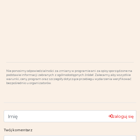
Nie ponosimy odpowiedzialności za zmiany w programie ani za opisy sporządzone na
podstawie informacji zebranych z ogólnodostępnych źródeł. Zalecamy, aby wszystkie
warunki, ceny, program oraz szczegóły dotyczące przebiegu wydarzenia weryfikować
bezpośrednio u organizatorów.
zaloguj się
Twój komentarz