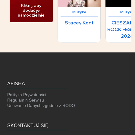
Kliknij, aby
dodać je
Muzyka
Muzyka
samodzielnie
Stacey Kent
CIESZA
ROCK FEST
2026
AFISHA
Polityka Prywatności
Regulamin Serwisu
Usuwanie Danych zgodnie z RODO
SKONTAKTUJ SIĘ