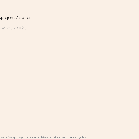
picjent / sufler
 WIĘCEJ PONIŻEJ
za opisy sporządzone na podstawie informacji zebranych z