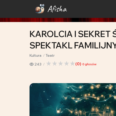
Afisha
KAROLCIA I SEKRET
SPEKTAKL FAMILIJN
Kultura
Teatr
(
0
)
243
0
głosów