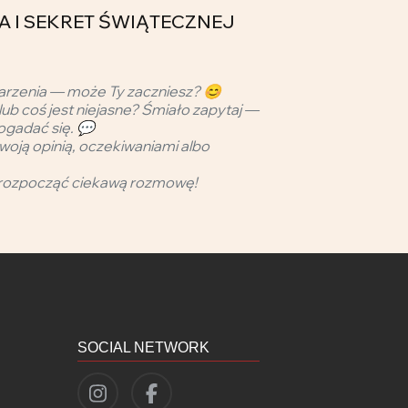
CIA I SEKRET ŚWIĄTECZNEJ
arzenia — może Ty zaczniesz? 😊
lub coś jest niejasne? Śmiało zapytaj —
ogadać się. 💬
woją opinią, oczekiwaniami albo
rozpocząć ciekawą rozmowę!
SOCIAL NETWORK