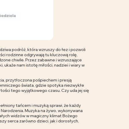
iedziela
dziwa podróż, która wzruszy do łez i pozwoli
ości rodzinne odgrywają tu kluczową rolę,
dzone chwile. Przez zabawne i wzruszające
, ukaże nam istotę miłości, nadziei i wiary w
a, przytłoczona pośpiechem i presją
emniczego świata, gdzie spotyka niezwykłe
tości tego wyjątkowego czasu. Czy uda jej się
pełniony tańcem i muzyką sprawi, że każdy
 Narodzenia. Muzyka na żywo, wykonywana
małych widzów w magiczny klimat Bożego
zy serca zarówno dzieci, jak i dorosłych,