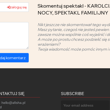
Skomentuj spektakl - KAROL
zaloguj się
NOCY, SPEKTAKL FAMILIJNY
Nikt jeszcze nie skomentował tego wyd
Masz pytanie, czegoś nie jesteś pewien 
zawsze można wspólnie coś wyjaśnić i d
A może po prostu chcesz podzielić się s
wrażeniami?
Twoja wiadomość może pomóc innym i 
daj komentarz
NTAKTUJ SIĘ
SUBSCRIBE
:
hello@afisha.pl
d