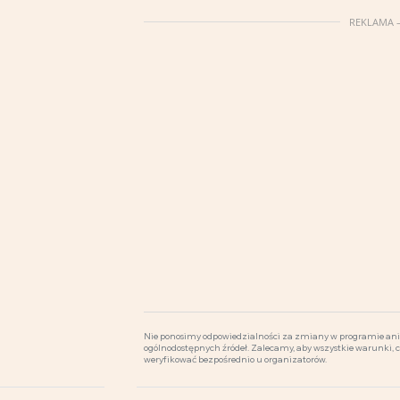
REKLAMA –
Nie ponosimy odpowiedzialności za zmiany w programie ani 
ogólnodostępnych źródeł. Zalecamy, aby wszystkie warunki, 
weryfikować bezpośrednio u organizatorów.