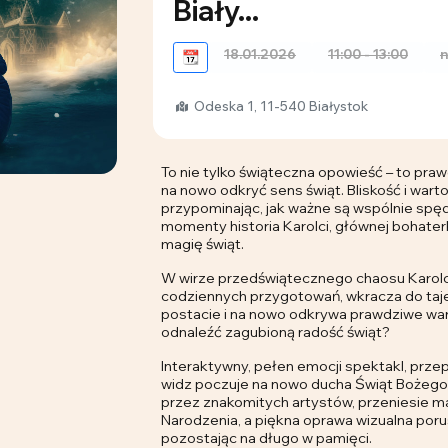
Biały...
18.01.2026
11:00 - 13:00
n
📆
Odeska 1, 11-540 Białystok
To nie tylko świąteczna opowieść – to praw
na nowo odkryć sens świąt. Bliskość i wart
przypominając, jak ważne są wspólnie spę
momenty historia Karolci, głównej bohaterki
magię świąt.
W wirze przedświątecznego chaosu Karolci
codziennych przygotowań, wkracza do taj
postacie i na nowo odkrywa prawdziwe war
odnaleźć zagubioną radość świąt?
Interaktywny, pełen emocji spektakl, prze
widz poczuje na nowo ducha Świąt Bożego
przez znakomitych artystów, przeniesie 
Narodzenia, a piękna oprawa wizualna porus
pozostając na długo w pamięci.