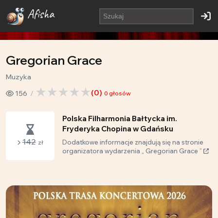
Afisha
Gregorian Grace
Muzyka
(
0
)
156
0
głosów
Polska Filharmonia Bałtycka im.
Fryderyka Chopina w Gdańsku
142
Dodatkowe informacje znajdują się na stronie
zł
organizatora wydarzenia „ Gregorian Grace ”