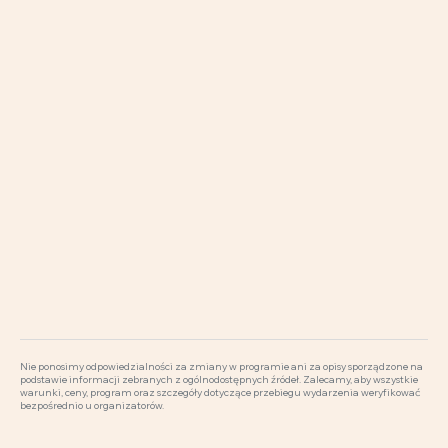
Nie ponosimy odpowiedzialności za zmiany w programie ani za opisy sporządzone na
podstawie informacji zebranych z ogólnodostępnych źródeł. Zalecamy, aby wszystkie
warunki, ceny, program oraz szczegóły dotyczące przebiegu wydarzenia weryfikować
bezpośrednio u organizatorów.