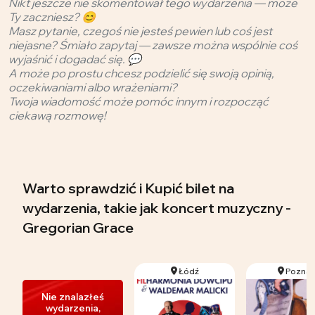
Nikt jeszcze nie skomentował tego wydarzenia — może
Ty zaczniesz? 😊
Masz pytanie, czegoś nie jesteś pewien lub coś jest
niejasne? Śmiało zapytaj — zawsze można wspólnie coś
wyjaśnić i dogadać się. 💬
A może po prostu chcesz podzielić się swoją opinią,
oczekiwaniami albo wrażeniami?
Twoja wiadomość może pomóc innym i rozpocząć
ciekawą rozmowę!
Warto sprawdzić i Kupić bilet na
wydarzenia, takie jak koncert muzyczny -
Gregorian Grace
Łódź
Pozna
Nie znalazłeś
wydarzenia,