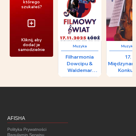
którego
szukałeś?
Kliknij, aby
dodać je
Muzyka
Muzyka
samodzielnie
Filharmonia
17.
Dowcipu &
Międzynar
Waldemar
Konkur
Malicki -
Skrzypcowy
FILMOWY
H.
ŚWIAT
Wieniawski
II Konce
Laureat
AFISHA
Polityka Prywatności
Regulamin Serwisu