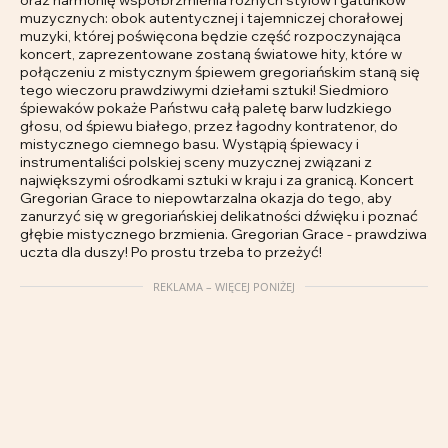
muzycznych: obok autentycznej i tajemniczej chorałowej
muzyki, której poświęcona będzie część rozpoczynająca
koncert, zaprezentowane zostaną światowe hity, które w
połączeniu z mistycznym śpiewem gregoriańskim staną się
tego wieczoru prawdziwymi dziełami sztuki! Siedmioro
śpiewaków pokaże Państwu całą paletę barw ludzkiego
głosu, od śpiewu białego, przez łagodny kontratenor, do
mistycznego ciemnego basu. Wystąpią śpiewacy i
instrumentaliści polskiej sceny muzycznej związani z
największymi ośrodkami sztuki w kraju i za granicą. Koncert
Gregorian Grace to niepowtarzalna okazja do tego, aby
zanurzyć się w gregoriańskiej delikatności dźwięku i poznać
głębie mistycznego brzmienia. Gregorian Grace - prawdziwa
uczta dla duszy! Po prostu trzeba to przeżyć!
REKLAMA – WIĘCEJ PONIŻEJ