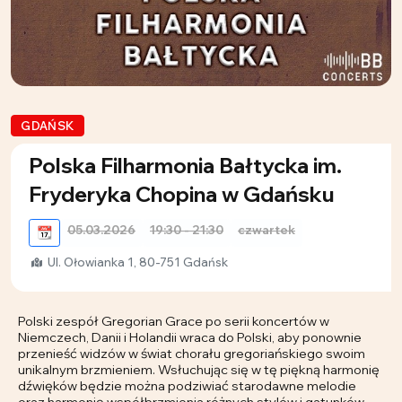
GDAŃSK
Polska Filharmonia Bałtycka im.
Fryderyka Chopina w Gdańsku
05.03.2026
19:30 - 21:30
czwartek
📆
Ul. Ołowianka 1, 80-751 Gdańsk
Polski zespół Gregorian Grace po serii koncertów w
Niemczech, Danii i Holandii wraca do Polski, aby ponownie
przenieść widzów w świat chorału gregoriańskiego swoim
unikalnym brzmieniem. Wsłuchując się w tę piękną harmonię
dźwięków będzie można podziwiać starodawne melodie
oraz harmonię współbrzmienia różnych stylów i gatunków