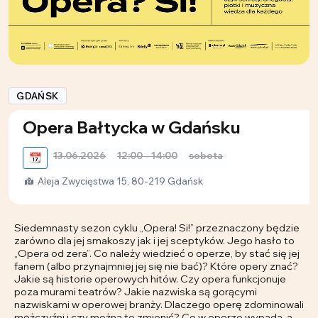
GDAŃSK
Opera Bałtycka w Gdańsku
13.06.2026
12:00 - 14:00
sobota
📆
Aleja Zwycięstwa 15, 80-219 Gdańsk
Siedemnasty sezon cyklu „Opera! Si!” przeznaczony będzie
zarówno dla jej smakoszy jak i jej sceptyków. Jego hasło to
„Opera od zera”. Co należy wiedzieć o operze, by stać się jej
fanem (albo przynajmniej jej się nie bać)? Które opery znać?
Jakie są historie operowych hitów. Czy opera funkcjonuje
poza murami teatrów? Jakie nazwiska są gorącymi
nazwiskami w operowej branży. Dlaczego operę zdominowali
mężczyźni i czy można to zmienić? Co w operze wypada, a