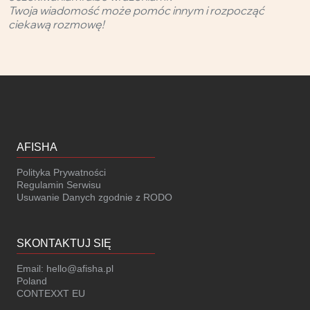
Twoja wiadomość może pomóc innym i rozpocząć
ciekawą rozmowę!
AFISHA
Polityka Prywatności
Regulamin Serwisu
Usuwanie Danych zgodnie z RODO
SKONTAKTUJ SIĘ
Email:
hello@afisha.pl
Poland
CONTEXXT EU