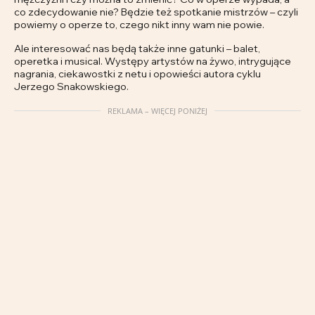
co zdecydowanie nie? Będzie też spotkanie mistrzów – czyli
powiemy o operze to, czego nikt inny wam nie powie.
Ale interesować nas będą także inne gatunki – balet,
operetka i musical. Występy artystów na żywo, intrygujące
nagrania, ciekawostki z netu i opowieści autora cyklu
Jerzego Snakowskiego.
REKLAMA – WIĘCEJ PONIŻEJ