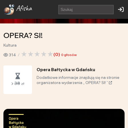
Afisha
OPERA? SI!
Kultura
(
0
)
314
0
głosów
Opera Bałtycka w Gdańsku
Dodatkowe informacje znajdują się na stronie
38
organizatora wydarzenia „ OPERA? SI! ”
zł