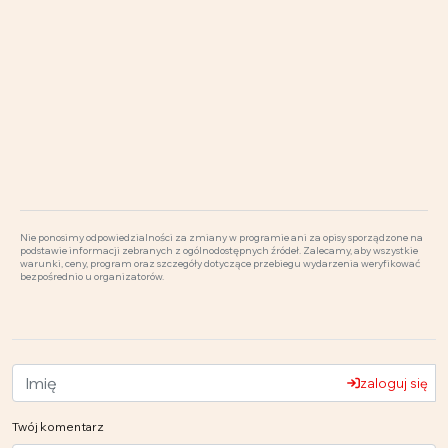
Nie ponosimy odpowiedzialności za zmiany w programie ani za opisy sporządzone na
podstawie informacji zebranych z ogólnodostępnych źródeł. Zalecamy, aby wszystkie
warunki, ceny, program oraz szczegóły dotyczące przebiegu wydarzenia weryfikować
bezpośrednio u organizatorów.
zaloguj się
Twój komentarz