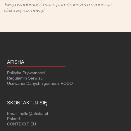
Twoja wiadomość może pomóc innym i rozpocząć
ciekawą rozmowę!
AFISHA
Polityka Prywatności
Regulamin Serwisu
Usuwanie Danych zgodnie z RODO
SKONTAKTUJ SIĘ
Email:
hello@afisha.pl
Poland
CONTEXXT EU