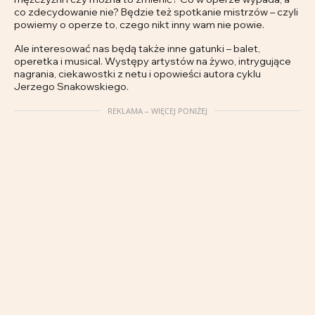
co zdecydowanie nie? Będzie też spotkanie mistrzów – czyli
powiemy o operze to, czego nikt inny wam nie powie.
Ale interesować nas będą także inne gatunki – balet,
operetka i musical. Występy artystów na żywo, intrygujące
nagrania, ciekawostki z netu i opowieści autora cyklu
Jerzego Snakowskiego.
REKLAMA – WIĘCEJ PONIŻEJ