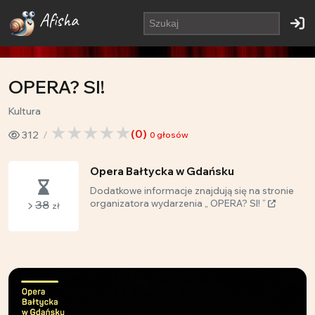
Afisha
OPERA? SI!
Kultura
(
0
)
312
0
głosów
Opera Bałtycka w Gdańsku
Dodatkowe informacje znajdują się na stronie
38
organizatora wydarzenia „ OPERA? SI! ”
zł