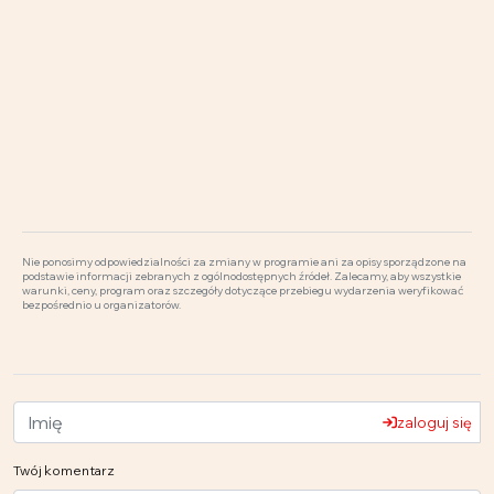
Nie ponosimy odpowiedzialności za zmiany w programie ani za opisy sporządzone na
podstawie informacji zebranych z ogólnodostępnych źródeł. Zalecamy, aby wszystkie
warunki, ceny, program oraz szczegóły dotyczące przebiegu wydarzenia weryfikować
bezpośrednio u organizatorów.
zaloguj się
Twój komentarz