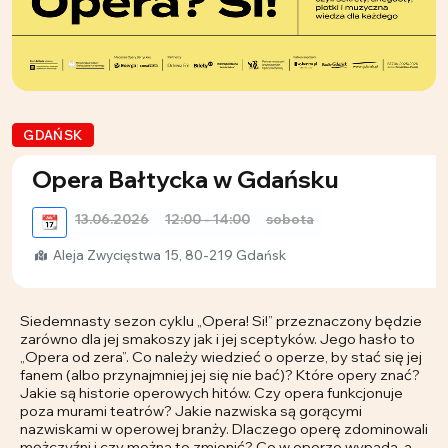
GDAŃSK
Opera Bałtycka w Gdańsku
13.06.2026
12:00 - 14:00
sobota
📆
Aleja Zwycięstwa 15, 80-219 Gdańsk
Siedemnasty sezon cyklu „Opera! Si!” przeznaczony będzie
zarówno dla jej smakoszy jak i jej sceptyków. Jego hasło to
„Opera od zera”. Co należy wiedzieć o operze, by stać się jej
fanem (albo przynajmniej jej się nie bać)? Które opery znać?
Jakie są historie operowych hitów. Czy opera funkcjonuje
poza murami teatrów? Jakie nazwiska są gorącymi
nazwiskami w operowej branży. Dlaczego operę zdominowali
mężczyźni i czy można to zmienić? Co w operze wypada, a