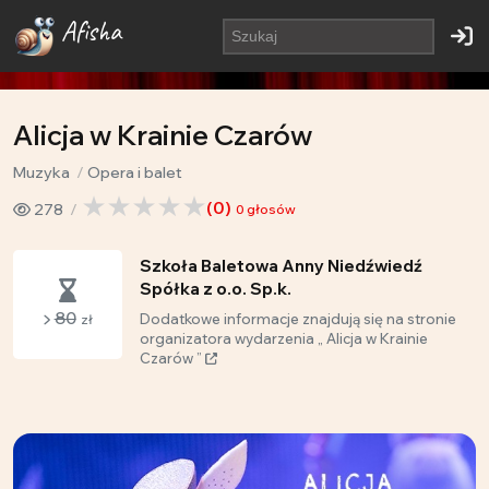
Afisha
Alicja w Krainie Czarów
Muzyka
Opera i balet
(
0
)
278
0
głosów
Szkoła Baletowa Anny Niedźwiedź
Spółka z o.o. Sp.k.
80
Dodatkowe informacje znajdują się na stronie
zł
organizatora wydarzenia „ Alicja w Krainie
Czarów ”