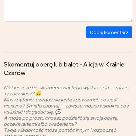
Dodaj komentarz
Skomentuj operę lub balet - Alicja w Krainie
Czarów
Nikt jeszcze nie skomentował tego wydarzenia — może
Ty zaczniesz? 😊
Masz pytanie, czegoś nie jesteś pewien lub coś jest
niejasne? Śmiało zapytaj — zawsze można wspólnie coś
wyjaśnić i dogadać się. 💬
A może po prostu chcesz podzielić się swoją opinią,
oczekiwaniami albo wrażeniami?
Twoja wiadomość może pomóc innym i rozpocząć
ciekawą rozmowę!