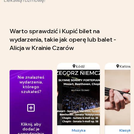
Warto sprawdzić i Kupić bilet na
wydarzenia, takie jak operę lub balet -
Alicja w Krainie Czarów
Łódź
Katowic
Nie znalazłeś
wydarzenia,
którego
szukałeś?
Kliknij, aby
dodać je
Muzyka
Klasyka
samodzielnie