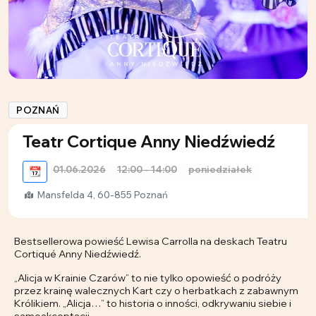
POZNAŃ
Teatr Cortique Anny Niedźwiedź
01.06.2026
12:00 - 14:00
poniedziałek
📆
Mansfelda 4, 60-855 Poznań
Bestsellerowa powieść Lewisa Carrolla na deskach Teatru
Cortiqué Anny Niedźwiedź.
„Alicja w Krainie Czarów” to nie tylko opowieść o podróży
przez krainę walecznych Kart czy o herbatkach z zabawnym
Królikiem. „Alicja…” to historia o inności, odkrywaniu siebie i
samoakceptacji.