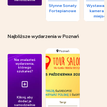
Słynne Sonaty
Wystawa - 
Fortepianowe
kameraln
miejsc
numerowa
nienumero
Najbliższe wydarzenia
w Poznań
Poznań
Nie znalazłeś
wydarzenia,
którego
szukałeś?
Kliknij, aby
dodać je
Targi
samodzielnie