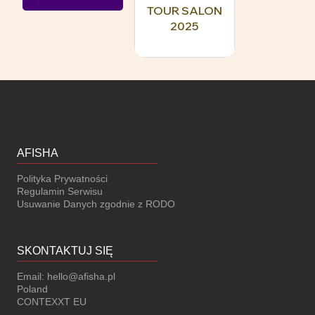
TOUR SALON
2025
AFISHA
Polityka Prywatności
Regulamin Serwisu
Usuwanie Danych zgodnie z RODO
SKONTAKTUJ SIĘ
Email:
hello@afisha.pl
Poland
CONTEXXT EU