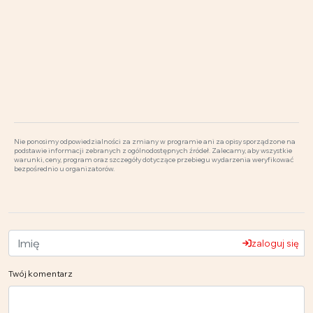
Nie ponosimy odpowiedzialności za zmiany w programie ani za opisy sporządzone na
podstawie informacji zebranych z ogólnodostępnych źródeł. Zalecamy, aby wszystkie
warunki, ceny, program oraz szczegóły dotyczące przebiegu wydarzenia weryfikować
bezpośrednio u organizatorów.
zaloguj się
Twój komentarz