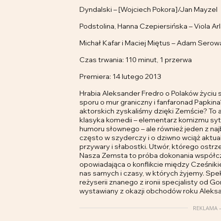
Dyndalski – [Wojciech Pokora]/Jan Mayzel
Podstolina, Hanna Czepiersińska – Viola Ar
Michał Kafar i Maciej Miętus – Adam Serow
Czas trwania: 110 minut, 1 przerwa
Premiera: 14 lutego 2013
Hrabia Aleksander Fredro o Polaków życiu są
sporu o mur graniczny i fanfaronad Papkina?
aktorskich zyskaliśmy dzięki Zemście? To ar
klasyka komedii – elementarz komizmu sy
humoru słownego – ale również jeden z naj
często w szyderczy i o dziwno wciąż akt
przywary i słabostki. Utwór, którego ostrz
Nasza Zemsta to próba dokonania współcze
opowiadająca o konflikcie między Cześnik
nas samych i czasy, w których żyjemy. Spe
reżyserii znanego z ironii specjalisty od
wystawiany z okazji obchodów roku Aleksa
REKLAMA –