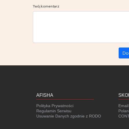
Twój komentarz
Do
AFISHA
SKO
Polityka Prywatności
Email
Regulamin Serwisu
Polan
Usuwanie Danych zgodnie z RODO
CONT