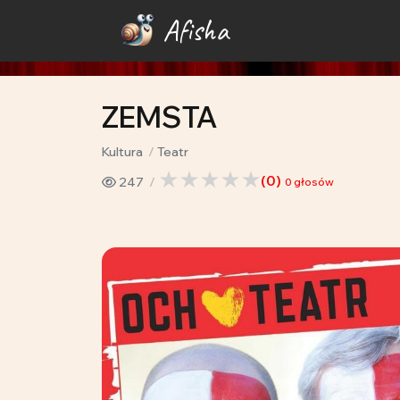
Afisha
ZEMSTA
Kultura
Teatr
(
0
)
247
0
głosów