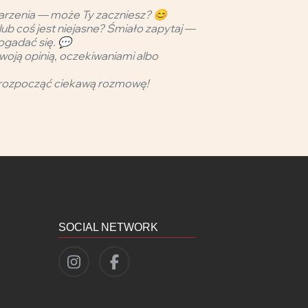
arzenia — może Ty zaczniesz? 😊
lub coś jest niejasne? Śmiało zapytaj —
ogadać się. 💬
woją opinią, oczekiwaniami albo
rozpocząć ciekawą rozmowę!
SOCIAL NETWORK