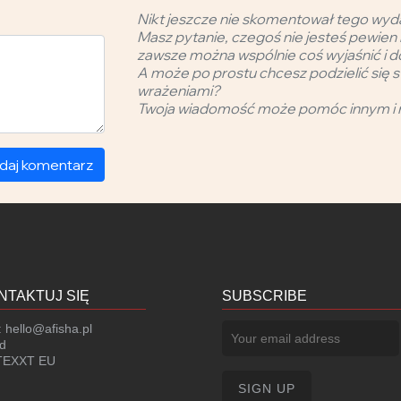
Nikt jeszcze nie skomentował tego wyd
Masz pytanie, czegoś nie jesteś pewien 
zawsze można wspólnie coś wyjaśnić i d
A może po prostu chcesz podzielić się s
wrażeniami?
Twoja wiadomość może pomóc innym i 
daj komentarz
NTAKTUJ SIĘ
SUBSCRIBE
:
hello@afisha.pl
d
EXXT EU