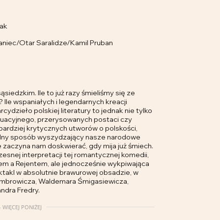
lak
aniec/Otar Saralidze/Kamil Pruban
siedzkim. Ile to już razy śmieliśmy się ze
 Ile wspaniałych i legendarnych kreacji
cydzieło polskiej literatury to jednak nie tylko
tuacyjnego, przerysowanych postaci czy
bardziej krytycznych utworów o polskości,
ualny sposób wyszydzający nasze narodowe
e zaczyna nam doskwierać, gdy mija już śmiech.
snej interpretacji tej romantycznej komedii,
iem a Rejentem, ale jednocześnie wykpiwająca
ktakl w absolutnie brawurowej obsadzie, w
 Gombrowicza, Waldemara Śmigasiewicza,
ndra Fredry.
 WIĘCEJ PONIŻEJ