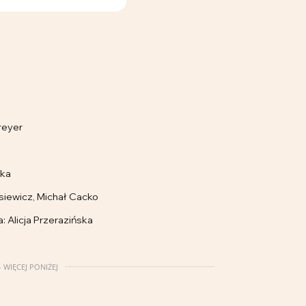
reyer
ska
iewicz, Michał Cacko
 Alicja Przerazińska
 WIĘCEJ PONIŻEJ