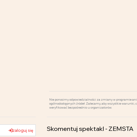
Nie ponosimy odpowiedzialności za zmiany w programie ani 
ogólnodostępnych źródeł. Zalecamy, aby wszystkie warunki, 
weryfikować bezpośrednio u organizatorów.
Skomentuj spektakl - ZEMSTA
zaloguj się