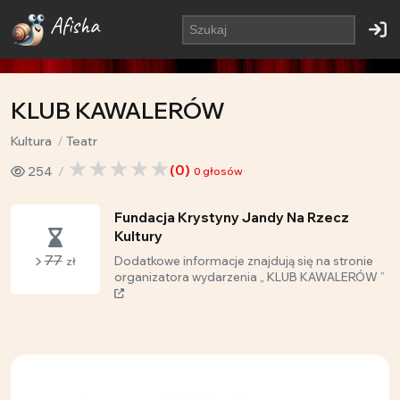
Afisha
KLUB KAWALERÓW
Kultura
Teatr
(
0
)
254
0
głosów
Fundacja Krystyny Jandy Na Rzecz
Kultury
77
Dodatkowe informacje znajdują się na stronie
zł
organizatora wydarzenia „ KLUB KAWALERÓW ”