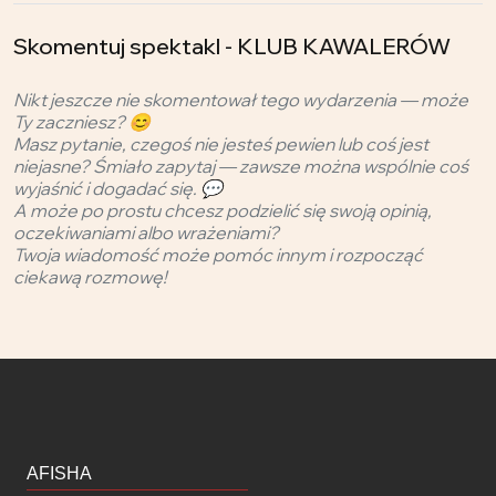
Skomentuj spektakl - KLUB KAWALERÓW
Nikt jeszcze nie skomentował tego wydarzenia — może
Ty zaczniesz? 😊
Masz pytanie, czegoś nie jesteś pewien lub coś jest
niejasne? Śmiało zapytaj — zawsze można wspólnie coś
wyjaśnić i dogadać się. 💬
A może po prostu chcesz podzielić się swoją opinią,
oczekiwaniami albo wrażeniami?
Twoja wiadomość może pomóc innym i rozpocząć
ciekawą rozmowę!
AFISHA