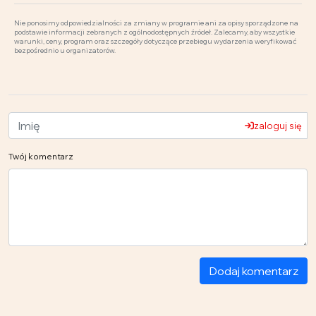
Nie ponosimy odpowiedzialności za zmiany w programie ani za opisy sporządzone na
podstawie informacji zebranych z ogólnodostępnych źródeł. Zalecamy, aby wszystkie
warunki, ceny, program oraz szczegóły dotyczące przebiegu wydarzenia weryfikować
bezpośrednio u organizatorów.
zaloguj się
Twój komentarz
Dodaj komentarz