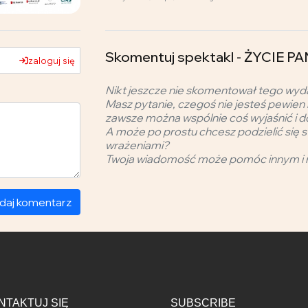
Skomentuj spektakl - ŻYCIE 
zaloguj się
Nikt jeszcze nie skomentował tego wyd
Masz pytanie, czegoś nie jesteś pewien 
zawsze można wspólnie coś wyjaśnić i d
A może po prostu chcesz podzielić się s
wrażeniami?
Twoja wiadomość może pomóc innym i 
daj komentarz
NTAKTUJ SIĘ
SUBSCRIBE