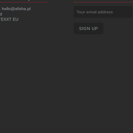
:
hello@afisha.pl
d
EXXT EU