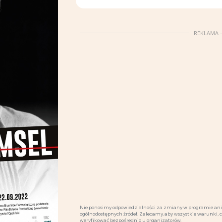
REKLAMA –
Nie ponosimy odpowiedzialności za zmiany w programie ani 
ogólnodostępnych źródeł. Zalecamy, aby wszystkie warunki, 
weryfikować bezpośrednio u organizatorów.