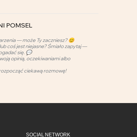
PANI POMSEL
arzenia — może Ty zaczniesz? 😊
lub coś jest niejasne? Śmiało zapytaj —
ogadać się. 💬
woją opinią, oczekiwaniami albo
rozpocząć ciekawą rozmowę!
SOCIAL NETWORK