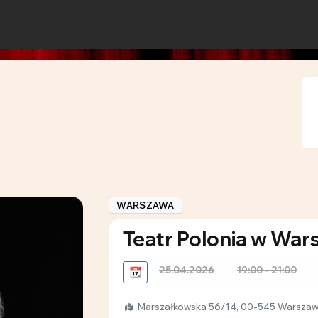
WARSZAWA
Teatr Polonia w War
25.04.2026
19:00 - 21:00
📆
Marszałkowska 56/14, 00-545 Warsza