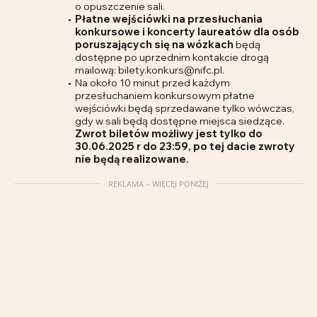
o opuszczenie sali.
Płatne wejściówki na przesłuchania
konkursowe i koncerty laureatów dla osób
poruszających się na wózkach
będą
dostępne po uprzednim kontakcie drogą
mailową: bilety.konkurs@nifc.pl.
Na około 10 minut przed każdym
przesłuchaniem konkursowym płatne
wejściówki będą sprzedawane tylko wówczas,
gdy w sali będą dostępne miejsca siedzące.
Zwrot biletów możliwy jest tylko do
30.06.2025 r do 23:59, po tej dacie zwroty
nie będą realizowane.
REKLAMA – WIĘCEJ PONIŻEJ