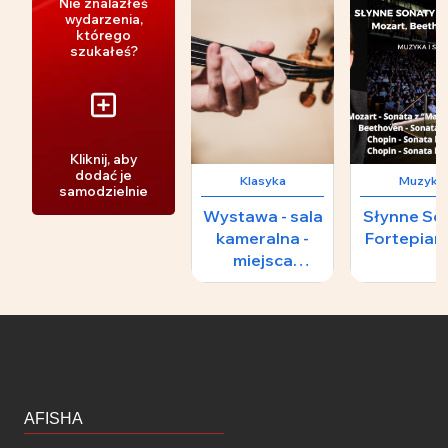
Nie znalazłeś
wydarzenia,
którego
szukałeś?
Kliknij, aby
dodać je
Klasyka
Muzyka
samodzielnie
Wystawa - sala
Słynne So
kameralna -
Fortepia
miejsca
numerowane i
nienumerowane
AFISHA