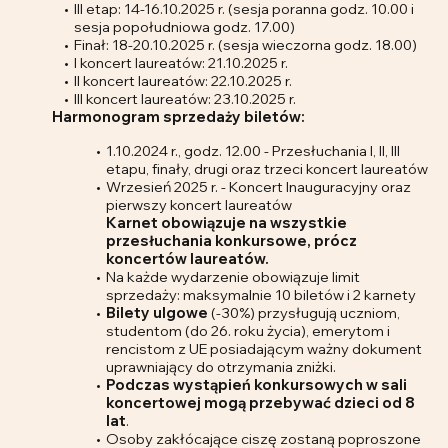
III etap: 14-16.10.2025 r. (sesja poranna godz. 10.00 i
sesja popołudniowa godz. 17.00)
Finał: 18-20.10.2025 r. (sesja wieczorna godz. 18.00)
I koncert laureatów: 21.10.2025 r.
II koncert laureatów: 22.10.2025 r.
III koncert laureatów: 23.10.2025 r.
Harmonogram sprzedaży biletów:
1.10.2024 r., godz. 12.00 - Przesłuchania I, II, III
etapu, finały, drugi oraz trzeci koncert laureatów
Wrzesień 2025 r. - Koncert Inauguracyjny oraz
pierwszy koncert laureatów
Karnet obowiązuje na wszystkie
przesłuchania konkursowe, prócz
koncertów laureatów.
Na każde wydarzenie obowiązuje limit
sprzedaży: maksymalnie 10 biletów i 2 karnety
Bilety ulgowe
(-30%) przysługują uczniom,
studentom (do 26. roku życia), emerytom i
rencistom z UE posiadającym ważny dokument
uprawniający do otrzymania zniżki.
Podczas wystąpień konkursowych w sali
koncertowej mogą przebywać dzieci od 8
lat
.
Osoby zakłócające ciszę zostaną poproszone