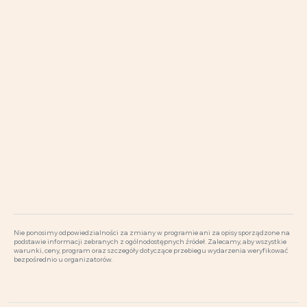
Nie ponosimy odpowiedzialności za zmiany w programie ani za opisy sporządzone na
podstawie informacji zebranych z ogólnodostępnych źródeł. Zalecamy, aby wszystkie
warunki, ceny, program oraz szczegóły dotyczące przebiegu wydarzenia weryfikować
bezpośrednio u organizatorów.