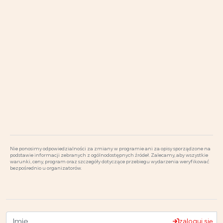
Nie ponosimy odpowiedzialności za zmiany w programie ani za opisy sporządzone na
podstawie informacji zebranych z ogólnodostępnych źródeł. Zalecamy, aby wszystkie
warunki, ceny, program oraz szczegóły dotyczące przebiegu wydarzenia weryfikować
bezpośrednio u organizatorów.
zaloguj się