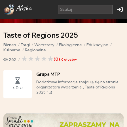
Afisha
Taste of Regions 2025
Biznes
Targi
Warsztaty
Ekologiczne
Edukacyjne
Kulinarne
Regionalne
(
0
)
262
0
głosów
Grupa MTP
Dodatkowe informacje znajdują się na stronie
0
organizatora wydarzenia „ Taste of Regions
zł
2025 ”