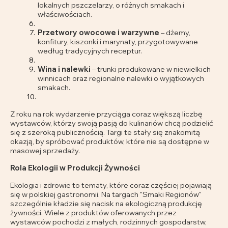
lokalnych pszczelarzy, o różnych smakach i
właściwościach.
Przetwory owocowe i warzywne
– dżemy,
konfitury, kiszonki i marynaty, przygotowywane
według tradycyjnych receptur.
Wina i nalewki
– trunki produkowane w niewielkich
winnicach oraz regionalne nalewki o wyjątkowych
smakach.
Z roku na rok wydarzenie przyciąga coraz większą liczbę
wystawców, którzy swoją pasją do kulinariów chcą podzielić
się z szeroką publicznością. Targi te stały się znakomitą
okazją, by spróbować produktów, które nie są dostępne w
masowej sprzedaży.
Rola Ekologii w Produkcji Żywności
Ekologia i zdrowie to tematy, które coraz częściej pojawiają
się w polskiej gastronomii. Na targach "Smaki Regionów"
szczególnie kładzie się nacisk na ekologiczną produkcję
żywności. Wiele z produktów oferowanych przez
wystawców pochodzi z małych, rodzinnych gospodarstw,