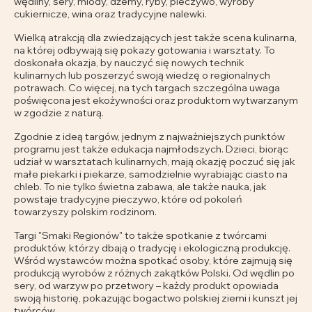
wędliny, sery, miody, dżemy, ryby, pieczywo, wyroby
cukiernicze, wina oraz tradycyjne nalewki.
Wielką atrakcją dla zwiedzających jest także scena kulinarna,
na której odbywają się pokazy gotowania i warsztaty. To
doskonała okazja, by nauczyć się nowych technik
kulinarnych lub poszerzyć swoją wiedzę o regionalnych
potrawach. Co więcej, na tych targach szczególna uwaga
poświęcona jest ekożywności oraz produktom wytwarzanym
w zgodzie z naturą.
Zgodnie z ideą targów, jednym z najważniejszych punktów
programu jest także edukacja najmłodszych. Dzieci, biorąc
udział w warsztatach kulinarnych, mają okazję poczuć się jak
małe piekarki i piekarze, samodzielnie wyrabiając ciasto na
chleb. To nie tylko świetna zabawa, ale także nauka, jak
powstaje tradycyjne pieczywo, które od pokoleń
towarzyszy polskim rodzinom.
Targi "Smaki Regionów" to także spotkanie z twórcami
produktów, którzy dbają o tradycję i ekologiczną produkcję.
Wśród wystawców można spotkać osoby, które zajmują się
produkcją wyrobów z różnych zakątków Polski. Od wędlin po
sery, od warzyw po przetwory – każdy produkt opowiada
swoją historię, pokazując bogactwo polskiej ziemi i kunszt jej
twórców.