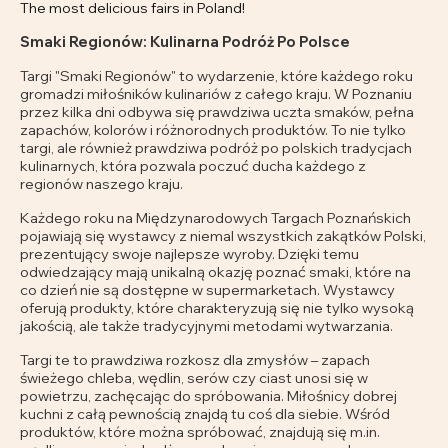
The most delicious fairs in Poland!
Smaki Regionów: Kulinarna Podróż Po Polsce
Targi "Smaki Regionów" to wydarzenie, które każdego roku
gromadzi miłośników kulinariów z całego kraju. W Poznaniu
przez kilka dni odbywa się prawdziwa uczta smaków, pełna
zapachów, kolorów i różnorodnych produktów. To nie tylko
targi, ale również prawdziwa podróż po polskich tradycjach
kulinarnych, która pozwala poczuć ducha każdego z
regionów naszego kraju.
Każdego roku na Międzynarodowych Targach Poznańskich
pojawiają się wystawcy z niemal wszystkich zakątków Polski,
prezentujący swoje najlepsze wyroby. Dzięki temu
odwiedzający mają unikalną okazję poznać smaki, które na
co dzień nie są dostępne w supermarketach. Wystawcy
oferują produkty, które charakteryzują się nie tylko wysoką
jakością, ale także tradycyjnymi metodami wytwarzania.
Targi te to prawdziwa rozkosz dla zmysłów – zapach
świeżego chleba, wędlin, serów czy ciast unosi się w
powietrzu, zachęcając do spróbowania. Miłośnicy dobrej
kuchni z całą pewnością znajdą tu coś dla siebie. Wśród
produktów, które można spróbować, znajdują się m.in.