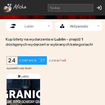
Afisha
Lublin
Aktywności
Kup bilety na wydarzenia w
Lublin
– znajdź
1
dostępnych wydarzeń w wybranych kategoriach!
24
czerwca `27
czwartek
wyświetlić cały dzień
Lublin