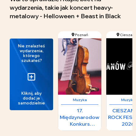
wydarzenia, takie jak koncert heavy-
metalowy - Helloween + Beast in Black
Poznań
Cieszan
Nie znalazłeś
wydarzenia,
którego
szukałeś?
Kliknij, aby
dodać je
Muzyka
Muzyka
samodzielnie
17.
CIESZA
Międzynarodowy
ROCK FEST
Konkurs
2026
Skrzypcowy im.