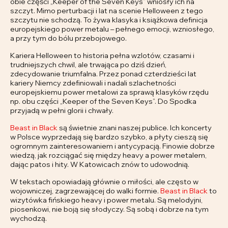
obie części „Keeper of the Seven Keys” wniosły ich na
szczyt. Mimo perturbacji i lat na scenie Helloween z tego
szczytu nie schodzą. To żywa klasyka i książkowa definicja
europejskiego power metalu – pełnego emocji, wzniosłego,
a przy tym do bólu przebojowego.
Kariera Helloween to historia pełna wzlotów, czasami i
trudniejszych chwil, ale trwająca po dziś dzień,
zdecydowanie triumfalna. Przez ponad czterdzieści lat
kariery Niemcy zdefiniowali i nadali szlachetności
europejskiemu power metalowi za sprawą klasyków rzędu
np. obu części „Keeper of the Seven Keys”. Do Spodka
przyjadą w pełni glorii i chwały.
Beast in Black
są świetnie znani naszej publice. Ich koncerty
w Polsce wyprzedają się bardzo szybko, a płyty cieszą się
ogromnym zainteresowaniem i antycypacją. Finowie dobrze
wiedzą, jak rozciągać się między heavy a power metalem,
dając patos i hity. W Katowicach znów to udowodnią.
W tekstach opowiadają głównie o miłości, ale często w
wojowniczej, zagrzewającej do walki formie.
Beast in Black
to
wizytówka fińskiego heavy i power metalu. Są melodyjni,
piosenkowi, nie boją się słodyczy. Są sobą i dobrze na tym
wychodzą.