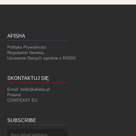
H.
Wieniawskiego -
II Koncert
Laureatów
AFISHA
Polityka Prywatności
Regulamin Serwisu
Usuwanie Danych zgodnie z RODO
SKONTAKTUJ SIĘ
Email:
hello@afisha.pl
Poland
CONTEXXT EU
SUBSCRIBE