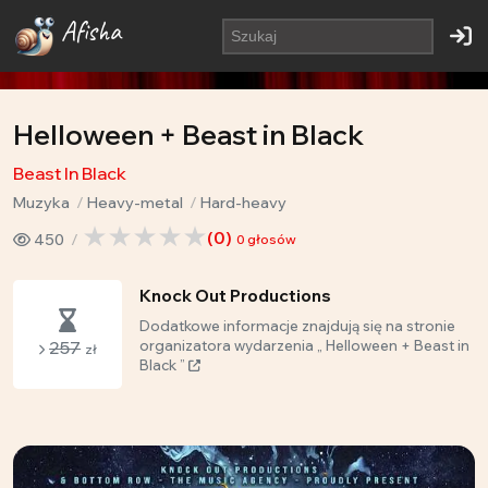
Afisha
Helloween + Beast in Black
Beast In Black
Muzyka
Heavy-metal
Hard-heavy
(
0
)
450
0
głosów
Knock Out Productions
Dodatkowe informacje znajdują się na stronie
257
organizatora wydarzenia „ Helloween + Beast in
zł
Black ”