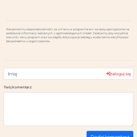
Nie ponosimy odpowiedzialności za zmiany w programie ani za opisy sporządzone na
podstawie informacji zebranych z ogólnodostępnych źródeł. Zalecamy, aby wszystkie
warunki, ceny, program oraz szczegóły dotyczące przebiegu wydarzenia weryfikować
bezpośrednio u organizatorów.
zaloguj się
Twój komentarz
Dodaj komentarz