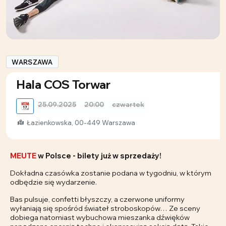
WARSZAWA
Hala COS Torwar
25.09.2025
20:00
czwartek
📆
Łazienkowska, 00-449 Warszawa
MEUTE
w Polsce - bilety już w sprzedaży!
Dokładna czasówka zostanie podana w tygodniu, w którym
odbędzie się wydarzenie.
Bas pulsuje, confetti błyszczy, a czerwone uniformy
wyłaniają się spośród świateł stroboskopów… Ze sceny
dobiega natomiast wybuchowa mieszanka dźwięków