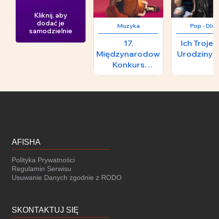
Kliknij, aby
dodać je
Muzyka
Pop - DIs
samodzielnie
17.
Ich Troje -
Międzynarodowy
Urodziny W
Konkurs
Skrzypcowy im.
H.
Wieniawskiego -
II Koncert
Laureatów
AFISHA
Polityka Prywatności
Regulamin Serwisu
Usuwanie Danych zgodnie z RODO
SKONTAKTUJ SIĘ