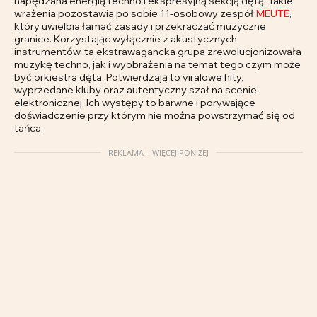
napędzana energią techno i ekspresyjną sekcją dętą. Takie
wrażenia pozostawia po sobie 11-osobowy zespół
MEUTE
,
który uwielbia łamać zasady i przekraczać muzyczne
granice. Korzystając wyłącznie z akustycznych
instrumentów, ta ekstrawagancka grupa zrewolucjonizowała
muzykę techno, jak i wyobrażenia na temat tego czym może
być orkiestra dęta. Potwierdzają to viralowe hity,
wyprzedane kluby oraz autentyczny szał na scenie
elektronicznej. Ich występy to barwne i porywające
doświadczenie przy którym nie można powstrzymać się od
tańca.
REKLAMA – WIĘCEJ PONIŻEJ