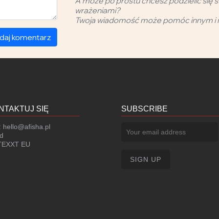
A może po prostu chcesz podzielić się s
wrażeniami?
Twoja wiadomość może pomóc innym i 
daj komentarz
NTAKTUJ SIĘ
SUBSCRIBE
:
hello@afisha.pl
d
EXXT EU