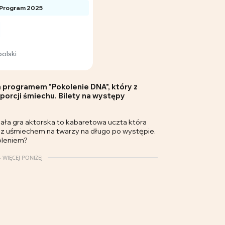
 Program 2025
olski
programem "Pokolenie DNA", który z
porcji śmiechu. Bilety na występy
nała gra aktorska to kabaretowa uczta która
ę z uśmiechem na twarzy na długo po występie.
oleniem?
 WIĘCEJ PONIŻEJ