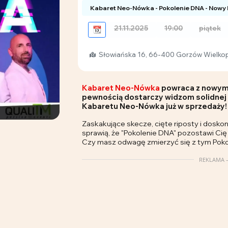
Kabaret Neo-Nówka - Pokolenie DNA - Nowy
21.11.2025
19:00
piątek
📆
Słowiańska 16, 66-400 Gorzów Wielkop
Kabaret Neo-Nówka
powraca z nowym 
pewnością dostarczy widzom solidnej 
Kabaretu Neo-Nówka już w sprzedaży!
Zaskakujące skecze, cięte riposty i dosko
sprawią, że "Pokolenie DNA" pozostawi Ci
Czy masz odwagę zmierzyć się z tym Pok
REKLAMA –