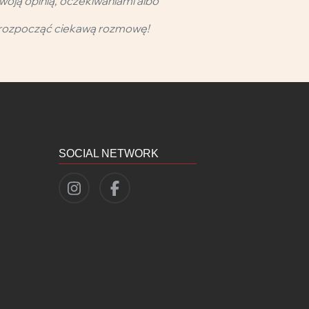
woją opinią, oczekiwaniami albo
rozpocząć ciekawą rozmowę!
SOCIAL NETWORK