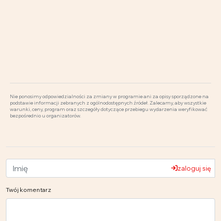
Nie ponosimy odpowiedzialności za zmiany w programie ani za opisy sporządzone na
podstawie informacji zebranych z ogólnodostępnych źródeł. Zalecamy, aby wszystkie
warunki, ceny, program oraz szczegóły dotyczące przebiegu wydarzenia weryfikować
bezpośrednio u organizatorów.
zaloguj się
Twój komentarz