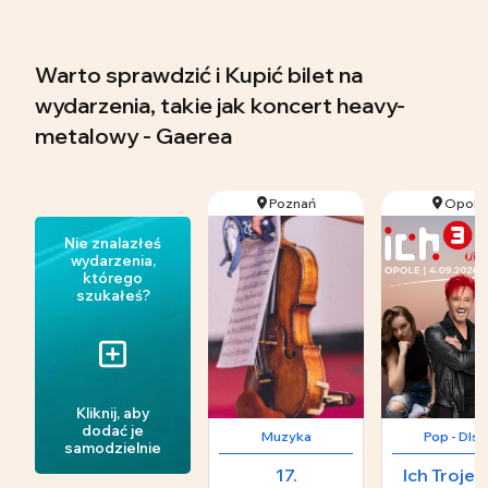
Warto sprawdzić i Kupić bilet na
wydarzenia, takie jak koncert heavy-
metalowy - Gaerea
Poznań
Opole
Nie znalazłeś
wydarzenia,
którego
szukałeś?
Kliknij, aby
dodać je
Muzyka
Pop - DIs
samodzielnie
17.
Ich Troje -