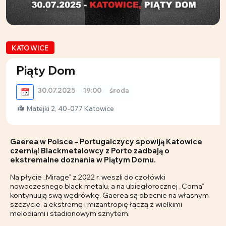
KATOWICE
Piąty Dom
30.07.2025
19:00
środa
📆
Matejki 2, 40-077 Katowice
Gaerea w Polsce – Portugalczycy spowiją Katowice
czernią! Blackmetalowcy z Porto zadbają o
ekstremalne doznania w Piątym Domu.
Na płycie „Mirage” z 2022 r. weszli do czołówki
nowoczesnego black metalu, a na ubiegłorocznej „Coma”
kontynuują swą wędrówkę. Gaerea są obecnie na własnym
szczycie, a ekstremę i mizantropię łączą z wielkimi
melodiami i stadionowym sznytem.