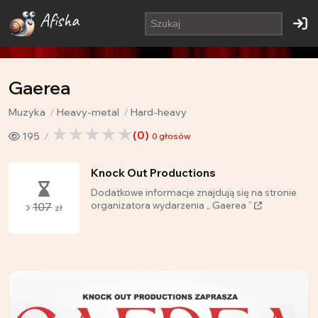
Afisha
Gaerea
Muzyka
Heavy-metal
Hard-heavy
(
0
)
195
0
głosów
Knock Out Productions
Dodatkowe informacje znajdują się na stronie
107
organizatora wydarzenia „ Gaerea ”
zł