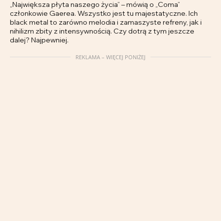
„Największa płyta naszego życia” – mówią o „Coma”
członkowie Gaerea. Wszystko jest tu majestatyczne. Ich
black metal to zarówno melodia i zamaszyste refreny, jak i
nihilizm zbity z intensywnością. Czy dotrą z tym jeszcze
dalej? Najpewniej.
REKLAMA – WIĘCEJ PONIŻEJ