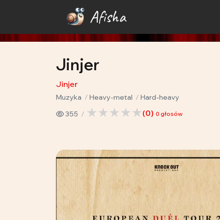
Afisha
Jinjer
Jinjer
Muzyka
Heavy-metal
Hard-heavy
(
0
)
355
0
głosów