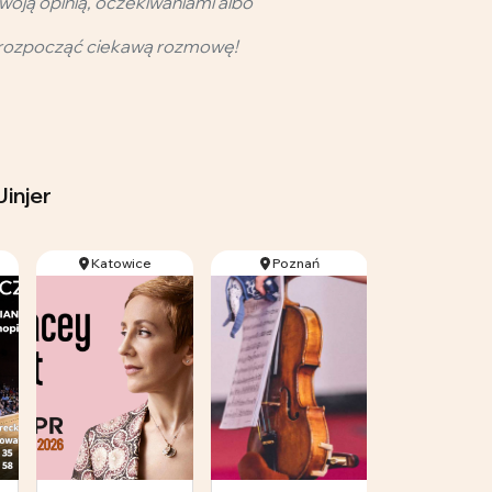
woją opinią, oczekiwaniami albo
rozpocząć ciekawą rozmowę!
injer
Katowice
Poznań
Cieszan