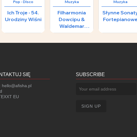
Pop - DIsco
Muzyka
Muzyka
Ich Troje - 54.
Filharmonia
Słynne Sonat
Urodziny Wiśni
Dowcipu &
Fortepianow
Waldemar
Malicki -
1 zł
106 zł
1
FILMOWY
ŚWIAT
NTAKTUJ SIĘ
SUBSCRIBE
:
hello@afisha.pl
d
EXXT EU