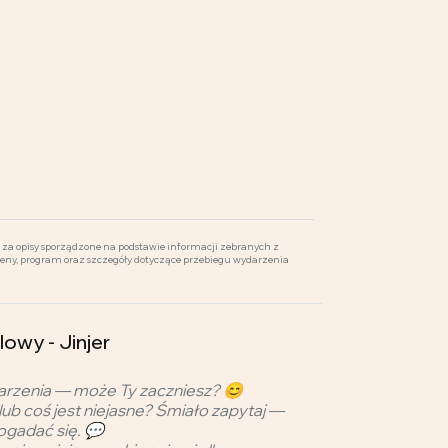
za opisy sporządzone na podstawie informacji zebranych z
ceny, program oraz szczegóły dotyczące przebiegu wydarzenia
owy - Jinjer
arzenia — może Ty zaczniesz? 😊
lub coś jest niejasne? Śmiało zapytaj —
ogadać się. 💬