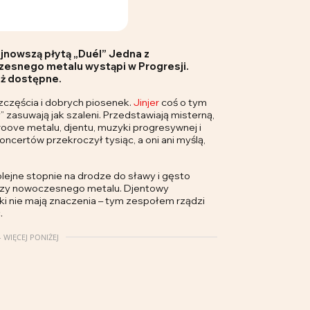
jnowszą płytą „Duél” Jedna z
zesnego metalu wystąpi w Progresji.
ż dostępne.
zczęścia i dobrych piosenek.
Jinjer
coś o tym
 zasuwają jak szaleni. Przedstawiają misterną,
oove metalu, djentu, muzyki progresywnej i
oncertów przekroczył tysiąc, a oni ani myślą,
 kolejne stopnie na drodze do sławy i gęsto
arzy nowoczesnego metalu. Djentowy
i nie mają znaczenia – tym zespołem rządzi
.
 WIĘCEJ PONIŻEJ