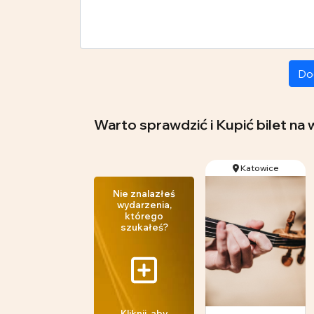
Do
Warto sprawdzić i Kupić bilet na 
Katowice
Nie znalazłeś
wydarzenia,
którego
szukałeś?
Kliknij, aby