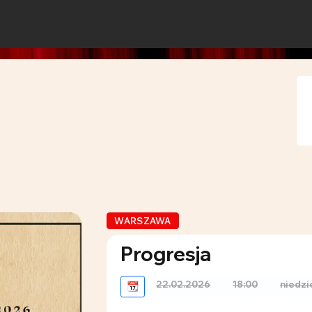
WARSZAWA
Progresja
22.02.2026
18:00
niedzi
📆