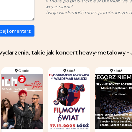
A może po prostu chcesz podzielić się s
wrażeniami?
Twoja wiadomość może pomóc innym i 
daj komentarz
wydarzenia, takie jak koncert heavy-metalowy - J
Opole
Łódź
Łódź