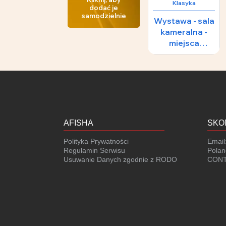
Klasyka
dodać je
samodzielnie
Wystawa - sala
kameralna -
miejsca
numerowane i
nienumerowane
AFISHA
SKO
Polityka Prywatności
Email
Regulamin Serwisu
Polan
Usuwanie Danych zgodnie z RODO
CONT