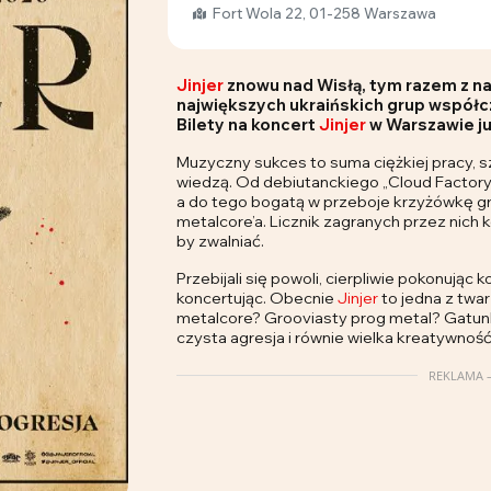
Fort Wola 22, 01-258 Warszawa
Jinjer
znowu nad Wisłą, tym razem z na
największych ukraińskich grup współc
Bilety na koncert
Jinjer
w Warszawie ju
Muzyczny sukces to suma ciężkiej pracy, s
wiedzą. Od debiutanckiego „Cloud Factory”
a do tego bogatą w przeboje krzyżówkę gr
metalcore’a. Licznik zagranych przez nich k
by zwalniać.
Przebijali się powoli, cierpliwie pokonując
koncertując. Obecnie
Jinjer
to jedna z tw
metalcore? Grooviasty prog metal? Gatunk
czysta agresja i równie wielka kreatywność
REKLAMA –