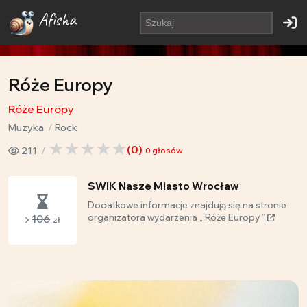
Afisha
Róże Europy
Róże Europy
Muzyka
Rock
(
0
)
211
0
głosów
SWIK Nasze Miasto Wrocław
Dodatkowe informacje znajdują się na stronie
106
organizatora wydarzenia „ Róże Europy ”
zł