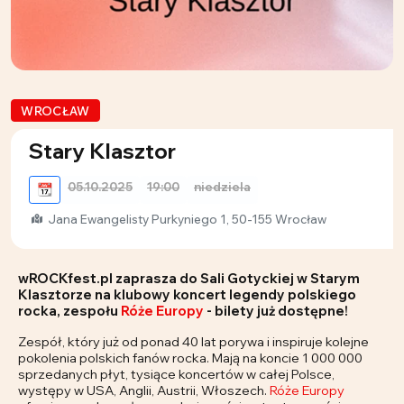
WROCŁAW
Stary Klasztor
05.10.2025
19:00
niedziela
📆
Jana Ewangelisty Purkyniego 1, 50-155 Wrocław
wROCKfest.pl zaprasza do Sali Gotyckiej w Starym
Klasztorze na klubowy koncert legendy polskiego
rocka, zespołu
Róże Europy
- bilety już dostępne!
Zespół, który już od ponad 40 lat porywa i inspiruje kolejne
pokolenia polskich fanów rocka. Mają na koncie 1 000 000
sprzedanych płyt, tysiące koncertów w całej Polsce,
występy w USA, Anglii, Austrii, Włoszech.
Róże Europy