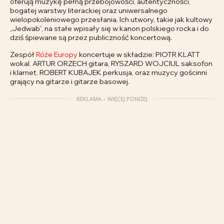
oferują muzykę pełną przebojowości, autentyczności,
bogatej warstwy literackiej oraz uniwersalnego
wielopokoleniowego przesłania. Ich utwory, takie jak kultowy
„Jedwab”, na stałe wpisały się w kanon polskiego rocka i do
dziś śpiewane są przez publiczność koncertową.
Zespół
Róże Europy
koncertuje w składzie: PIOTR KLATT
wokal, ARTUR ORZECH gitara, RYSZARD WOJCIUL saksofon
i klarnet, ROBERT KUBAJEK perkusja, oraz muzycy gościnni
grający na gitarze i gitarze basowej.
REKLAMA – WIĘCEJ PONIŻEJ