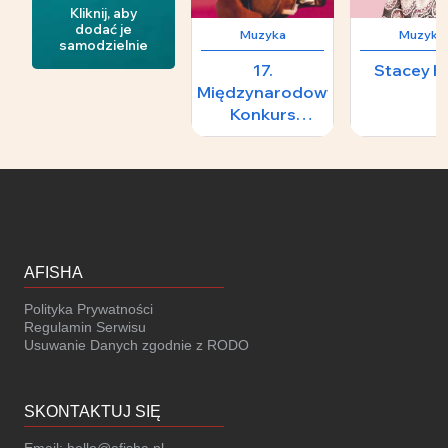
Kliknij, aby
dodać je
Muzyka
Muzyka
samodzielnie
17.
Stacey K
Międzynarodowy
Konkurs
Skrzypcowy im.
H.
Wieniawskiego -
II Koncert
Laureatów
AFISHA
Polityka Prywatności
Regulamin Serwisu
Usuwanie Danych zgodnie z RODO
SKONTAKTUJ SIĘ
Email:
hello@afisha.pl