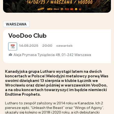
WARSZAWA
VooDoo Club
14.08.2025
20:00
czwartek
📆
Aleja Prymasa Tysiąclecia 48, 01-242 Warszawa
Kanadyjska grupa Lutharo wystąpi latem na dwóch
koncertach w Polsce! Melodyjni metalowcy porwą Was
swoimi dźwiękami 13 sierpnia w klubie Łącznik we
Wrocławiu oraz dzień później w warszawskim VooDoo,
a na obu koncertach towarzyszyć im będzie niemiecki
Endtime Prophets.
Lutharo to zespół założony w 2014 roku w Kanadzie. Ich 2
pierwsze epki, “Unleash the Beast” oraz “Wings of Agony”,
ukazały się kolejno w 2018 i 2020 roku, a ich debiutancki