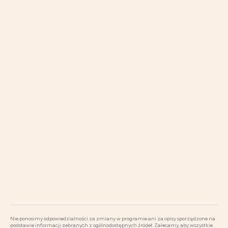
Nie ponosimy odpowiedzialności za zmiany w programie ani za opisy sporządzone na
podstawie informacji zebranych z ogólnodostępnych źródeł. Zalecamy, aby wszystkie