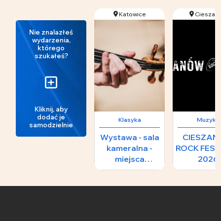
Katowice
Cieszan
Nie znalazłeś
wydarzenia,
którego
szukałeś?
Kliknij, aby
dodać je
Klasyka
Muzyka
samodzielnie
Wystawa - sala
CIESZA
kameralna -
ROCK FEST
miejsca
2026
numerowane i
nienumerowane