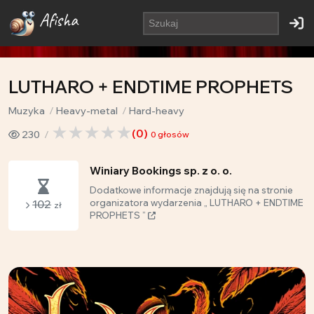
Afisha
LUTHARO + ENDTIME PROPHETS
Muzyka
Heavy-metal
Hard-heavy
(
0
)
230
0
głosów
Winiary Bookings sp. z o. o.
Dodatkowe informacje znajdują się na stronie
102
organizatora wydarzenia „ LUTHARO + ENDTIME
zł
PROPHETS ”