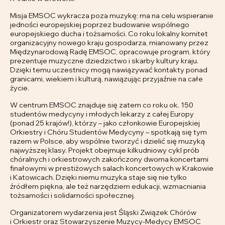
Misja EMSOC wykracza poza muzykę; ma na celu wspieranie
jedności europejskiej poprzez budowanie wspólnego
europejskiego ducha i tożsamości. Co roku lokalny komitet
organizacyjny nowego kraju gospodarza, mianowany przez
Międzynarodową Radę EMSOC, opracowuje program, który
prezentuje muzyczne dziedzictwo i skarby kultury kraju.
Dzięki temu uczestnicy mogą nawiązywać kontakty ponad
granicami, wiekiem i kulturą, nawiązując przyjaźnie na całe
życie.
W centrum EMSOC znajduje się zatem co roku ok. 150
studentów medycyny i młodych lekarzy z całej Europy
(ponad 25 krajów!), którzy – jako członkowie Europejskiej
Orkiestry i Chóru Studentów Medycyny – spotkają się tym
razem w Polsce, aby wspólnie tworzyć i dzielić się muzyką
najwyższej klasy. Projekt obejmuje kilkudniowy cykl prób
chóralnych i orkiestrowych zakończony dwoma koncertami
finałowymi w prestiżowych salach koncertowych w Krakowie
i Katowicach. Dzięki niemu muzyka staje się nie tylko
źródłem piękna, ale też narzędziem edukacji, wzmacniania
tożsamości i solidarności społecznej.
Organizatorem wydarzenia jest Śląski Związek Chórów
i Orkiestr oraz Stowarzyszenie Muzycy-Medycy EMSOC