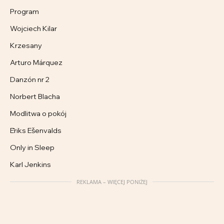
Program
Wojciech Kilar
Krzesany
Arturo Márquez
Danzón nr 2
Norbert Blacha
Modlitwa o pokój
Ēriks Ešenvalds
Only in Sleep
Karl Jenkins
REKLAMA – WIĘCEJ PONIŻEJ