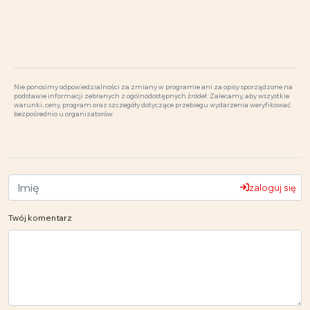
Nie ponosimy odpowiedzialności za zmiany w programie ani za opisy sporządzone na
podstawie informacji zebranych z ogólnodostępnych źródeł. Zalecamy, aby wszystkie
warunki, ceny, program oraz szczegóły dotyczące przebiegu wydarzenia weryfikować
bezpośrednio u organizatorów.
zaloguj się
Twój komentarz