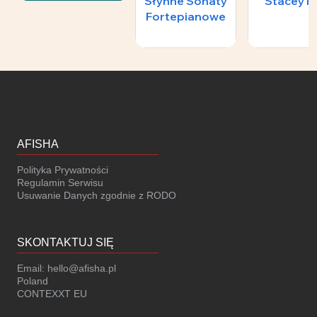
Słynne Sonaty
Stacey K
Fortepianowe
AFISHA
Polityka Prywatności
Regulamin Serwisu
Usuwanie Danych zgodnie z RODO
SKONTAKTUJ SIĘ
Email:
hello@afisha.pl
Poland
CONTEXXT EU