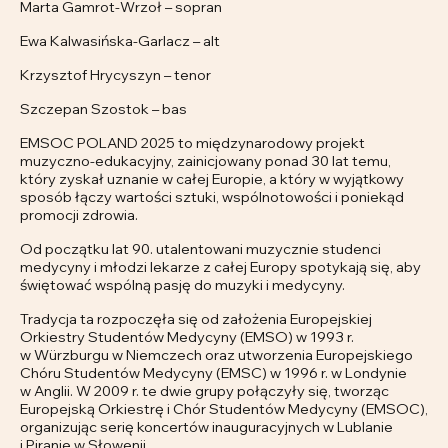
Marta Gamrot-Wrzoł – sopran
Ewa Kalwasińska-Garlacz – alt
Krzysztof Hrycyszyn – tenor
Szczepan Szostok – bas
EMSOC POLAND 2025 to międzynarodowy projekt
muzyczno-edukacyjny, zainicjowany ponad 30 lat temu,
który zyskał uznanie w całej Europie, a który w wyjątkowy
sposób łączy wartości sztuki, wspólnotowości i poniekąd
promocji zdrowia.
Od początku lat 90. utalentowani muzycznie studenci
medycyny i młodzi lekarze z całej Europy spotykają się, aby
świętować wspólną pasję do muzyki i medycyny.
Tradycja ta rozpoczęła się od założenia Europejskiej
Orkiestry Studentów Medycyny (EMSO) w 1993 r.
w Würzburgu w Niemczech oraz utworzenia Europejskiego
Chóru Studentów Medycyny (EMSC) w 1996 r. w Londynie
w Anglii. W 2009 r. te dwie grupy połączyły się, tworząc
Europejską Orkiestrę i Chór Studentów Medycyny (EMSOC),
organizując serię koncertów inauguracyjnych w Lublanie
i Piranie w Słowenii.