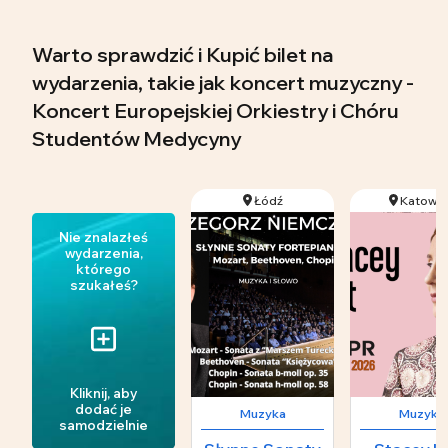
Warto sprawdzić i Kupić bilet na
wydarzenia, takie jak koncert muzyczny -
Koncert Europejskiej Orkiestry i Chóru
Studentów Medycyny
Łódź
Katowic
Nie znalazłeś
wydarzenia,
którego
szukałeś?
Kliknij, aby
dodać je
Muzyka
Muzyka
samodzielnie